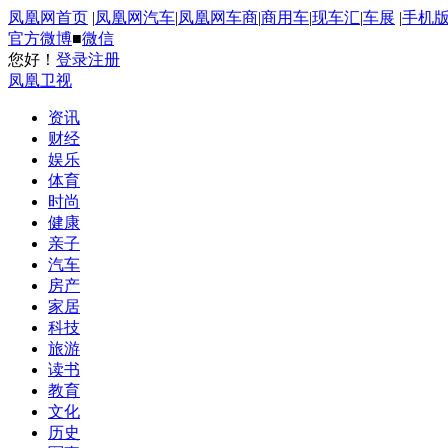
凤凰网首页
|
凤凰网汽车
|
凤凰网车商
|
商用车
|
现车汇
|
车展
|
手机
官方微博
■
微信
您好！
登录
注册
凤凰卫视
资讯
财经
娱乐
体育
时尚
健康
亲子
汽车
房产
家居
科技
旅游
读书
教育
文化
历史