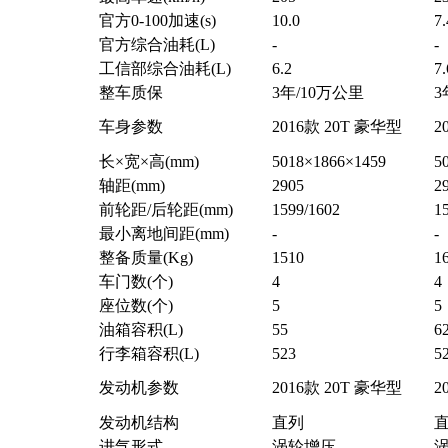
官方0-100加速(s)
10.0
7.
官方综合油耗(L)
-
-
工信部综合油耗(L)
6.2
7.
整车质保
3年/10万公里
3
车身参数
2016款 20T 豪华型
2
长×宽×高(mm)
5018×1866×1459
5
轴距(mm)
2905
2
前轮距/后轮距(mm)
1599/1602
1
最小离地间距(mm)
-
-
整备质量(Kg)
1510
1
车门数(个)
4
4
座位数(个)
5
5
油箱容积(L)
55
6
行李箱容积(L)
523
5
发动机参数
2016款 20T 豪华型
2
发动机结构
直列
进气形式
涡轮增压