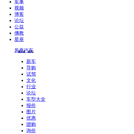
军事
视频
博客
论坛
公益
佛教
星座
凤凰汽车
新车
导购
试驾
文化
行业
论坛
车型大全
报价
图片
优惠
团购
询价