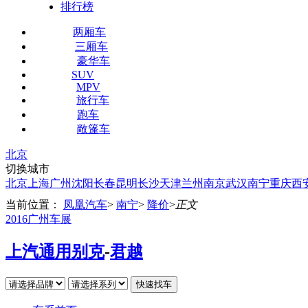
排行榜
两厢车
三厢车
豪华车
SUV
MPV
旅行车
跑车
敞篷车
北京
切换城市
北京
上海
广州
沈阳
长春
昆明
长沙
天津
兰州
南京
武汉
南宁
重庆
西
当前位置：
凤凰汽车
>
南宁
>
降价
>
正文
2016广州车展
上汽通用别克
-
君越