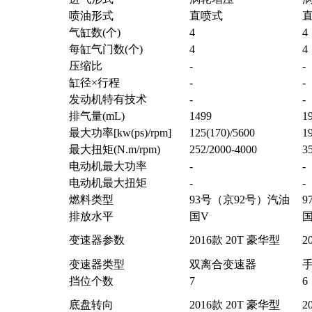
喷油形式
直喷式
气缸数(个)
4
4
每缸气门数(个)
4
4
压缩比
-
-
缸径×行程
-
-
发动机特有技术
-
-
排气量(mL)
1499
1
最大功率[kw(ps)/rpm]
125(170)/5600
19
最大扭矩(N.m/rpm)
252/2000-4000
3
电动机最大功率
-
-
电动机最大扭矩
-
-
燃料类型
93号（京92号）汽油
9
排放水平
国V
国
变速器参数
2016款 20T 豪华型
2
变速器类型
双离合变速器
挡位个数
7
6
底盘转向
2016款 20T 豪华型
2