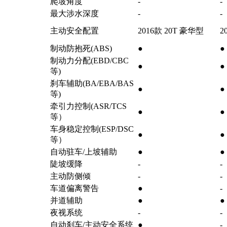
爬坡角度
-
-
最大涉水深度
-
-
主动安全配置
2016款 20T 豪华型
2
制动防抱死(ABS)
●
●
制动力分配(EBD/CBC
●
●
等)
刹车辅助(BA/EBA/BAS
●
●
等)
牵引力控制(ASR/TCS
●
●
等）
车身稳定控制(ESP/DSC
●
●
等）
自动驻车/上坡辅助
●
●
陡坡缓降
-
-
主动防侧倾
-
-
车道偏离警告
●
-
并道辅助
●
●
夜视系统
-
-
自动刹车/主动安全系统
●
-