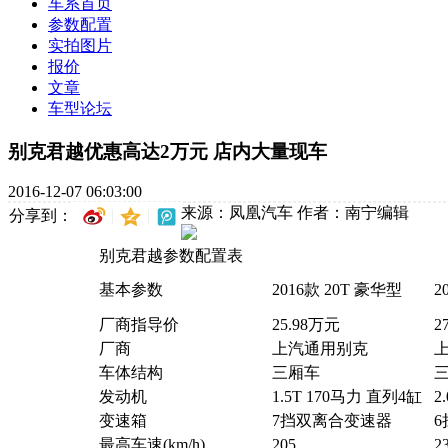
车系首页
参数配置
实拍图片
报价
文章
车型论坛
别克君越优惠高达2万元 店内大量现车
2016-12-07 06:03:00
来源：凤凰汽车
作者：南宁编辑
分享到：
别克君越参数配置表
基本参数
2016款 20T 豪华型
2
厂商指导价
25.98万元
2
厂商
上汽通用别克
车体结构
三厢车
发动机
1.5T 170马力 直列4缸
2
变速箱
7挡双离合变速器
最高车速(km/h)
205
2