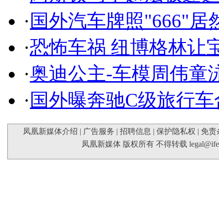
·
国外汽车牌照"666"
·
恐怖车祸 纽博格林让
·
奥迪公主-车模周伟童
·
国外曝奔驰C级旅行车
凤凰新媒体介绍
|
广告服务
|
招聘信息
|
保护隐私权
|
免责
凤凰新媒体 版权所有 不得转载
legal@if