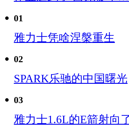
01
雅力士凭啥涅槃重生
02
SPARK乐驰的中国曙光
03
雅力士1.6L的E箭射向