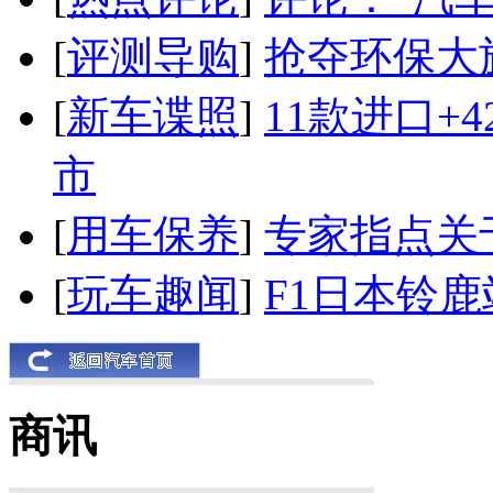
[
评测导购
]
抢夺环保大
[
新车谍照
]
11款进口+
市
[
用车保养
]
专家指点关
[
玩车趣闻
]
F1日本铃
商讯