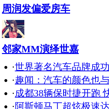
周润发偏爱房车
邻家MM演绎世嘉
·
世界著名汽车品牌成
·
趣闻：汽车的颜色也
·
成都38辆保时捷开跑 
·
阿斯顿马丁超炫极速达