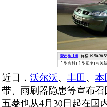
价格:19.50-38.
雷诺
-
梅甘娜
车型资料
|
车型图库
|
相关
近日，
沃尔沃
、
丰田
、
本
带、雨刷器隐患等宣布召
五菱也从4月30日起在国