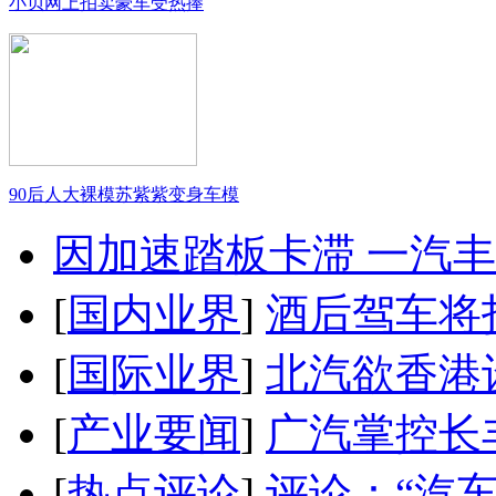
小贝网上拍卖豪车受热捧
90后人大裸模苏紫紫变身车模
因加速踏板卡滞 一汽丰田
[
国内业界
]
酒后驾车将扣
[
国际业界
]
北汽欲香港
[
产业要闻
]
广汽掌控长
[
热点评论
]
评论：“汽