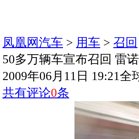
凤凰网汽车
>
用车
>
召回
50多万辆车宣布召回 雷
2009年06月11日 19:21
全
共有评论
0
条