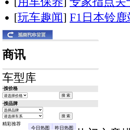
[
用车保养
]
专家指点关
[
玩车趣闻
]
F1日本铃
商讯
车型库
·按价格
·按品牌
精彩推荐
今日热图
昨日热图