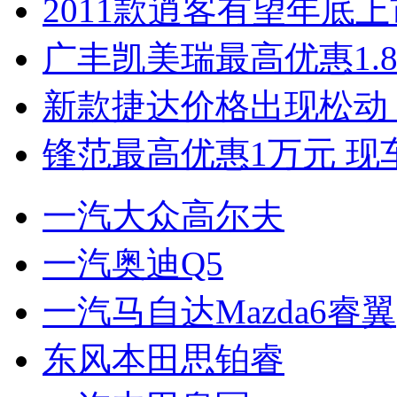
2011款逍客有望年底上市
广丰凯美瑞最高优惠1.
新款捷达价格出现松动 
锋范最高优惠1万元 现
一汽大众高尔夫
一汽奥迪Q5
一汽马自达Mazda6睿翼
东风本田思铂睿