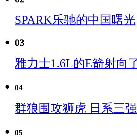
SPARK乐驰的中国曙光
03
雅力士1.6L的E箭射向
04
群狼围攻狮虎 日系三
05