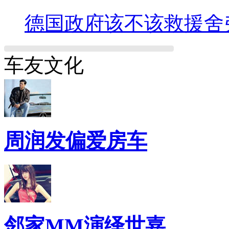
德国政府该不该救援舍
车友文化
周润发偏爱房车
邻家MM演绎世嘉