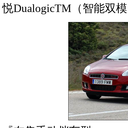
悦DualogicTM（智