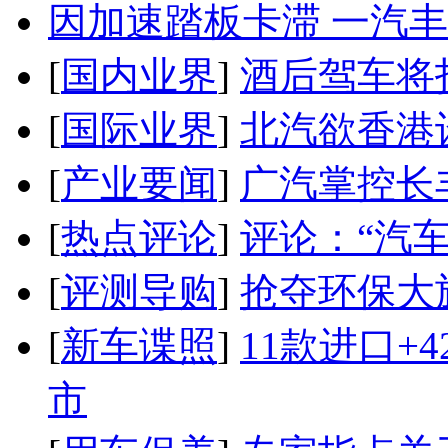
因加速踏板卡滞 一汽丰田
[
国内业界
]
酒后驾车将扣
[
国际业界
]
北汽欲香港
[
产业要闻
]
广汽掌控长
[
热点评论
]
评论：“汽
[
评测导购
]
抢夺环保大
[
新车谍照
]
11款进口+
市