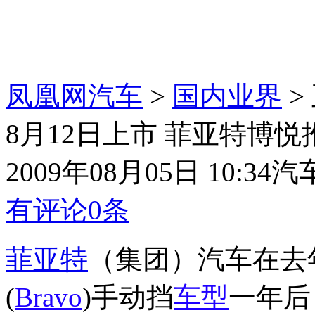
凤凰网汽车
>
国内业界
>
8月12日上市 菲亚特博
2009年08月05日 10:34
汽
有评论
0
条
菲亚特
（集团）汽车在去
(
Bravo
)手动挡
车型
一年后