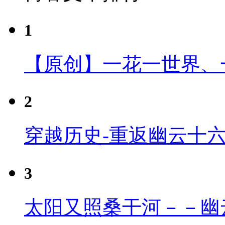
1
【原创】一花一世界、
2
穿越历史-重返幽云十
3
太阳又照桑干河－－幽