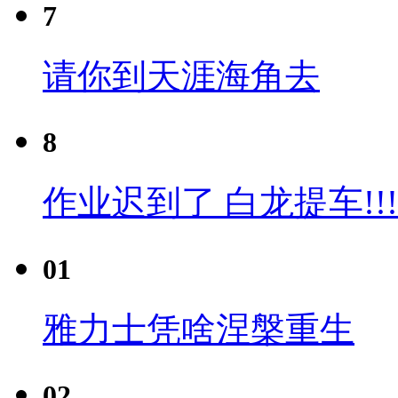
7
请你到天涯海角去
8
作业迟到了 白龙提车!!!
01
雅力士凭啥涅槃重生
02