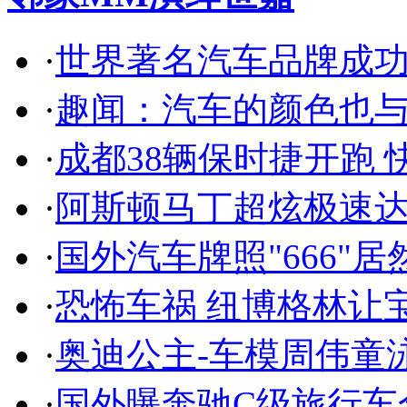
·
世界著名汽车品牌成
·
趣闻：汽车的颜色也
·
成都38辆保时捷开跑 
·
阿斯顿马丁超炫极速达
·
国外汽车牌照"666"
·
恐怖车祸 纽博格林让
·
奥迪公主-车模周伟童
·
国外曝奔驰C级旅行车