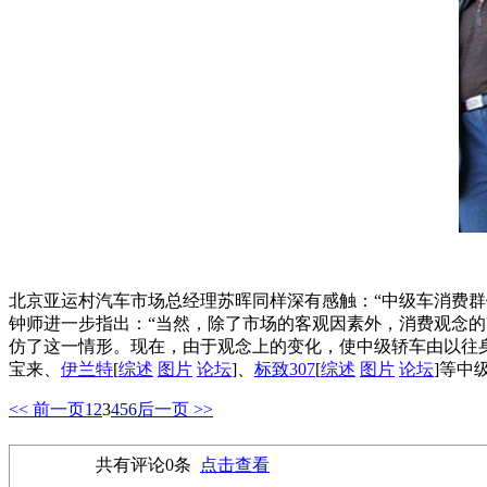
北京亚运村汽车市场总经理苏晖同样深有感触：“中级车消费
钟师进一步指出：“当然，除了市场的客观因素外，消费观念
仿了这一情形。现在，由于观念上的变化，使中级轿车由以往
宝来、
伊兰特
[
综述
图片
论坛
]、
标致
307
[
综述
图片
论坛
]等中
<< 前一页
1
2
3
4
5
6
后一页 >>
共有评论
0
条
点击查看