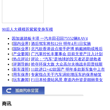
90后人大裸模苏紫紫变身车模
因加速踏板卡滞 一汽丰田召回75552辆RAV4
[
国内业界
]
酒后驾车将扣12分 明年4月1日实施
[
国际业界
]
北汽欲香港设点接手萨博 购戴姆勒或推后
[
产业要闻
]
广汽掌控长丰董事会 目前无资产注入计划
[
热点评论
]
评论：“汽车”是地球的毁灭者还是拯救者
[
评测导购
]
抢夺环保大旗 大众高尔夫挑战丰田普锐斯
[
新车谍照
]
11款进口+42款国产 明年多款新车集中上市
[
用车保养
]
专家指点关于汽车涡轮增压车的保养秘笈
[
玩车趣闻
]
F1日本铃鹿站风景 赛道内外皆是靓丽美女
商讯