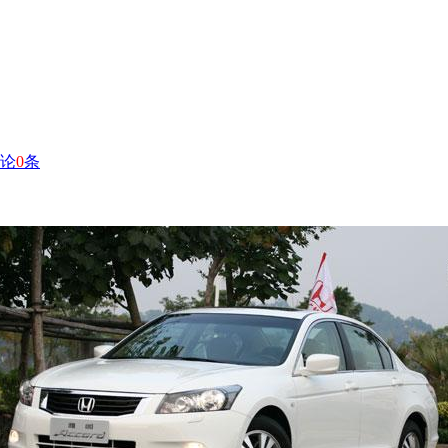
论
0
条