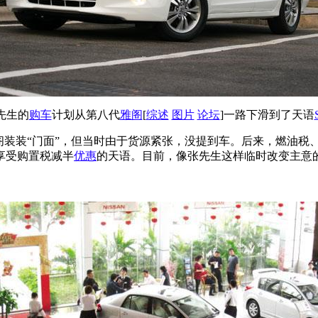
先生的
购车
计划从第八代
雅阁
[
综述
图片
论坛
]一路下滑到了天语
阁装装“门面”，但当时由于货源紧张，没提到车。后来，燃油税、
享受购置税减半
优惠
的天语。目前，像张先生这样临时改变主意