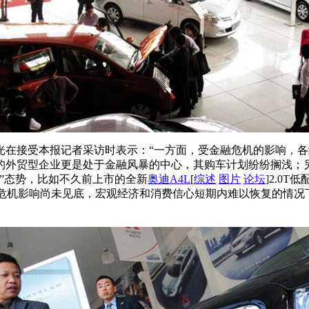
光在接受本报记者采访时表示：“一方面，受金融危机的影响，
的外贸型企业更是处于金融风暴的中心，其购车计划纷纷搁浅；另
”态势，比如不久前上市的全新
奥迪
A4L
[
综述
图片
论坛
]2.0
融危机影响尚未见底，宏观经济和消费信心短期内难以恢复的情况