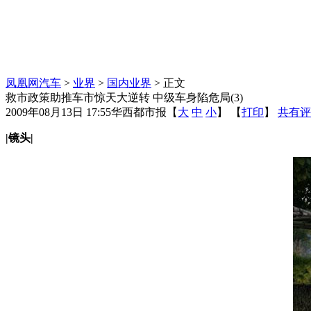
凤凰网汽车
>
业界
>
国内业界
> 正文
救市政策助推车市惊天大逆转 中级车身陷危局(3)
2009年08月13日 17:55
华西都市报
【
大
中
小
】 【
打印
】
共有评
|镜头|