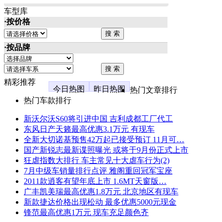
车型库
·按价格
·按品牌
精彩推荐
今日热图
昨日热图
热门文章排行
热门车款排行
新沃尔沃S60将引进中国 吉利成都工厂代工
东风日产天籁最高优惠3.1万元 有现车
全新大切诺基预售42万起已接受预订 11月可…
国产新锐志最新谍照曝光 或将于9月份正式上市
狂虐指数大排行 车主常见十大虐车行为(2)
7月中级车销量排行点评 雅阁重回冠军宝座
2011款逍客有望年底上市 1.6MT天窗版…
广丰凯美瑞最高优惠1.8万元 北京地区有现车
新款捷达价格出现松动 最多优惠5000元现金
锋范最高优惠1万元 现车充足颜色齐