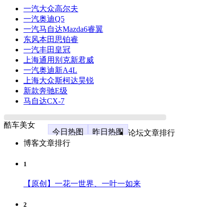
一汽大众高尔夫
一汽奥迪Q5
一汽马自达Mazda6睿翼
东风本田思铂睿
一汽丰田皇冠
上海通用别克新君威
一汽奥迪新A4L
上海大众斯柯达昊锐
新款奔驰E级
马自达CX-7
酷车美女
今日热图
昨日热图
论坛文章排行
博客文章排行
1
【原创】一花一世界、一叶一如来
2