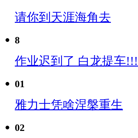
请你到天涯海角去
8
作业迟到了 白龙提车!!!
01
雅力士凭啥涅槃重生
02