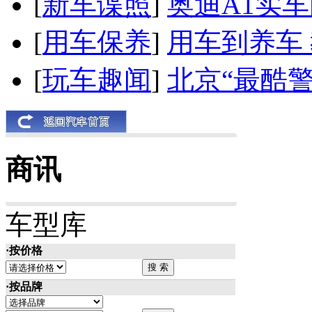
[
新车谍照
]
奥迪A1实
[
用车保养
]
用车到养车
[
玩车趣闻
]
北京“最酷
商讯
车型库
·按价格
·按品牌