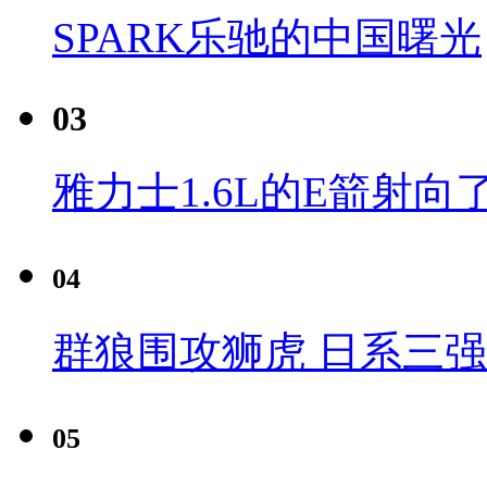
SPARK乐驰的中国曙光
03
雅力士1.6L的E箭射向
04
群狼围攻狮虎 日系三
05