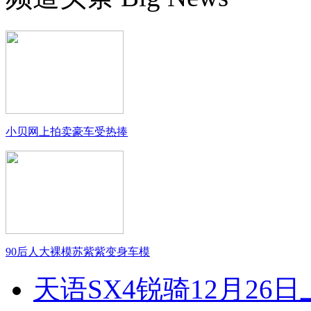
小贝网上拍卖豪车受热捧
90后人大裸模苏紫紫变身车模
天语SX4锐骑12月26