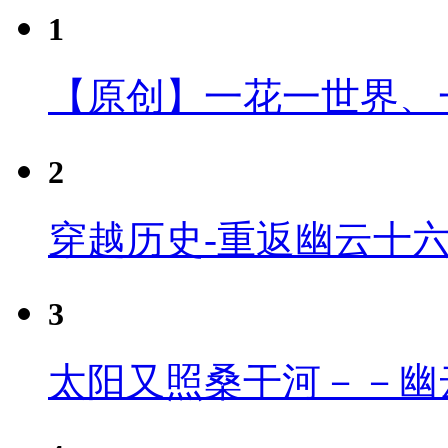
1
【原创】一花一世界、
2
穿越历史-重返幽云十
3
太阳又照桑干河－－幽