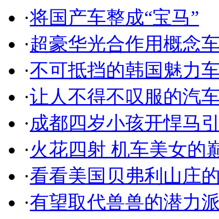
·
将国产车整成“宝马”
·
超豪华光合作用概念
·
不可抵挡的韩国魅力
·
让人不得不叹服的汽
·
成都四岁小孩开悍马
·
火花四射 机车美女的
·
看看美国贝弗利山庄
·
有望取代兽兽的潜力