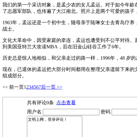
我们的第一个采访对象，是孟少农的女儿孟运。对于如今年龄在
了志愿军部队，也传遍了大江南北。照片上是两个可爱的孩子
1963年，孟运还是一个初中生，随母亲于陆琳女士去青岛疗
战士。
文化大革命中，因受家庭的牵连，孟运也遭受到不公平对待。直到
到美国亚特兰大攻读MBA，后在旧金山硅谷工作了6年。
历史总是惊人地相似，和父亲走过的路一样，1996年，48 
现在，已退休的孟运把大部分时间都用在整理父亲遗留下来的
组成部分。
<< 前一页
1
2
3
4
5
6
7
后一页 >>
共有评论
0
条
点击查看
用户名
密码