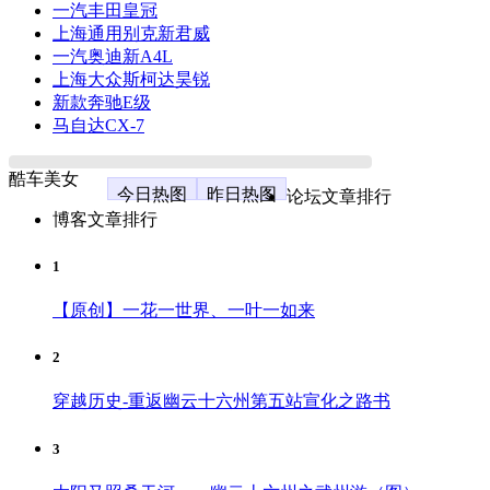
一汽丰田皇冠
上海通用别克新君威
一汽奥迪新A4L
上海大众斯柯达昊锐
新款奔驰E级
马自达CX-7
酷车美女
今日热图
昨日热图
论坛文章排行
博客文章排行
1
【原创】一花一世界、一叶一如来
2
穿越历史-重返幽云十六州第五站宣化之路书
3