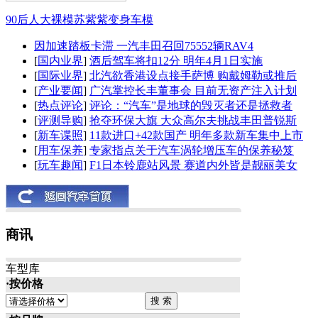
90后人大裸模苏紫紫变身车模
因加速踏板卡滞 一汽丰田召回75552辆RAV4
[
国内业界
]
酒后驾车将扣12分 明年4月1日实施
[
国际业界
]
北汽欲香港设点接手萨博 购戴姆勒或推后
[
产业要闻
]
广汽掌控长丰董事会 目前无资产注入计划
[
热点评论
]
评论：“汽车”是地球的毁灭者还是拯救者
[
评测导购
]
抢夺环保大旗 大众高尔夫挑战丰田普锐斯
[
新车谍照
]
11款进口+42款国产 明年多款新车集中上市
[
用车保养
]
专家指点关于汽车涡轮增压车的保养秘笈
[
玩车趣闻
]
F1日本铃鹿站风景 赛道内外皆是靓丽美女
商讯
车型库
·按价格