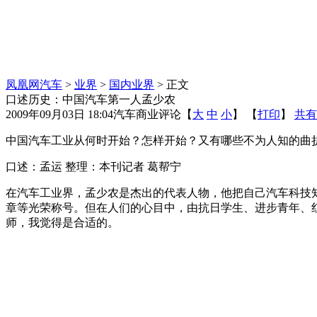
凤凰网汽车
>
业界
>
国内业界
> 正文
口述历史：中国汽车第一人孟少农
2009年09月03日 18:04
汽车商业评论
【
大
中
小
】 【
打印
】
共有
中国汽车工业从何时开始？怎样开始？又有哪些不为人知的曲
口述：孟运 整理：本刊记者 葛帮宁
在汽车工业界，孟少农是杰出的代表人物，他把自己汽车科技
章等光荣称号。但在人们的心目中，由抗日学生、进步青年、
师，我觉得是合适的。