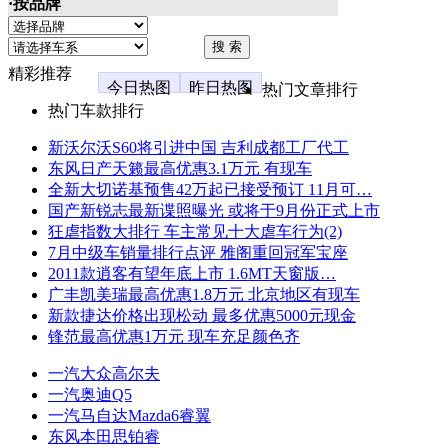
·按品牌
精彩推荐
今日热图
昨日热图
热门文章排行
热门车款排行
新沃尔沃S60将引进中国 吉利成都工厂代工
东风日产天籁最高优惠3.1万元 有现车
全新大切诺基预售42万起已接受预订 11月可…
国产新锐志最新谍照曝光 或将于9月份正式上市
狂虐指数大排行 车主常见十大虐车行为(2)
7月中级车销量排行点评 雅阁重回冠军宝座
2011款逍客有望年底上市 1.6MT天窗版…
广丰凯美瑞最高优惠1.8万元 北京地区有现车
新款捷达价格出现松动 最多优惠5000元现金
锋范最高优惠1万元 现车充足颜色齐
一汽大众高尔夫
一汽奥迪Q5
一汽马自达Mazda6睿翼
东风本田思铂睿