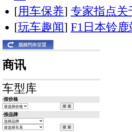
[
用车保养
]
专家指点关
[
玩车趣闻
]
F1日本铃
商讯
车型库
·按价格
·按品牌