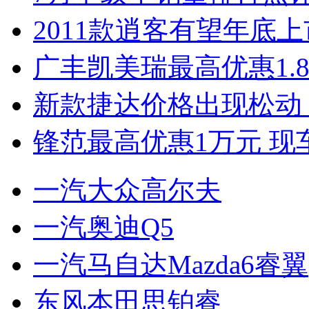
2011款逍客有望年底上市
广丰凯美瑞最高优惠1.
新款捷达价格出现松动 
锋范最高优惠1万元 现
一汽大众高尔夫
一汽奥迪Q5
一汽马自达Mazda6睿翼
东风本田思铂睿