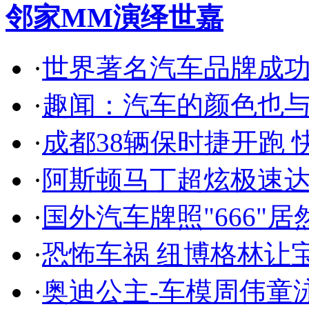
邻家MM演绎世嘉
·
世界著名汽车品牌成
·
趣闻：汽车的颜色也
·
成都38辆保时捷开跑 
·
阿斯顿马丁超炫极速达
·
国外汽车牌照"666"
·
恐怖车祸 纽博格林让
·
奥迪公主-车模周伟童