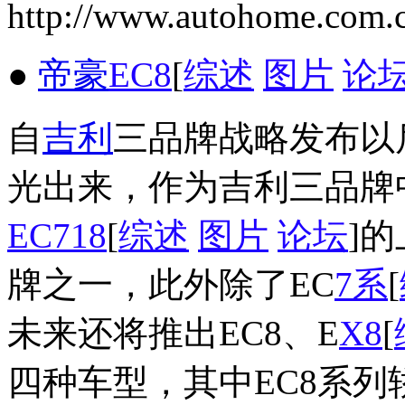
http://www.autohome.com.
●
帝豪
EC8
[
综述
图片
论
自
吉利
三品牌战略发布以
光出来，作为吉利三品牌
EC718
[
综述
图片
论坛
]
牌之一，此外除了EC
7系
[
未来还将推出EC8、E
X8
[
四种车型，其中EC8系