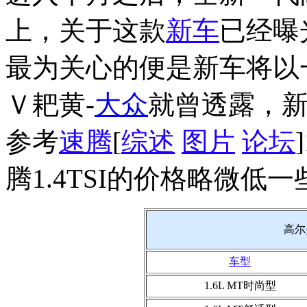
上，关于这款
新车
已经曝
最为关心的便是新车将以
Ｖ耙黄-
大众
就曾透露，新
参考
速腾
[
综述
图片
论坛
腾1.4TSI的价格略微低一
高尔
车型
1.6L MT时尚型