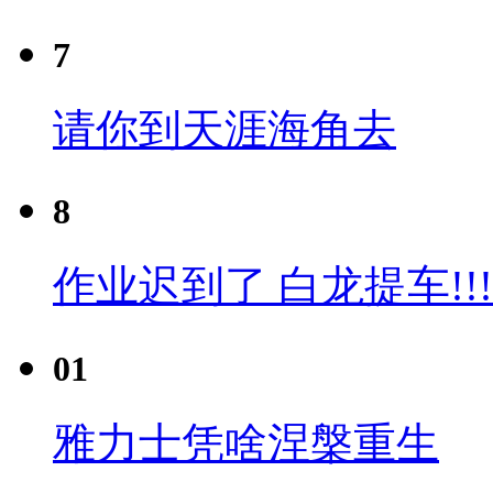
7
请你到天涯海角去
8
作业迟到了 白龙提车!!!
01
雅力士凭啥涅槃重生