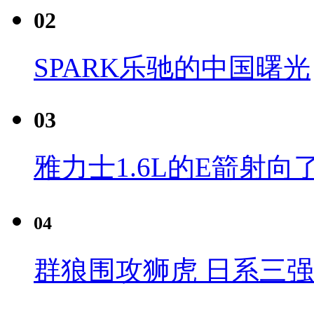
02
SPARK乐驰的中国曙光
03
雅力士1.6L的E箭射向
04
群狼围攻狮虎 日系三