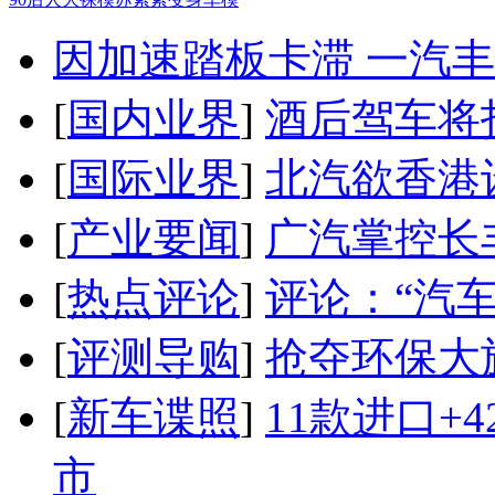
因加速踏板卡滞 一汽丰田
[
国内业界
]
酒后驾车将扣
[
国际业界
]
北汽欲香港
[
产业要闻
]
广汽掌控长
[
热点评论
]
评论：“汽
[
评测导购
]
抢夺环保大
[
新车谍照
]
11款进口+
市