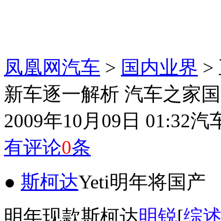
凤凰网汽车
>
国内业界
>
新车逐一解析 汽车之家国庆
2009年10月09日 01:32
汽
有评论
0
条
●
斯柯达
Yeti明年将国产
明年现款斯柯达
明锐
[
综