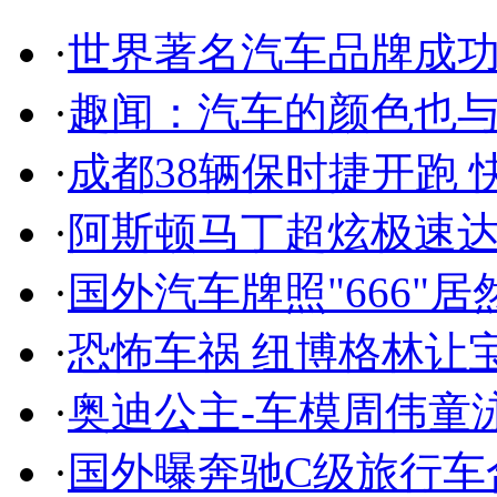
·
世界著名汽车品牌成
·
趣闻：汽车的颜色也
·
成都38辆保时捷开跑 
·
阿斯顿马丁超炫极速达
·
国外汽车牌照"666"
·
恐怖车祸 纽博格林让
·
奥迪公主-车模周伟童
·
国外曝奔驰C级旅行车