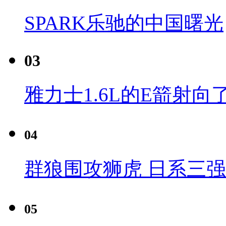
SPARK乐驰的中国曙光
03
雅力士1.6L的E箭射向
04
群狼围攻狮虎 日系三
05