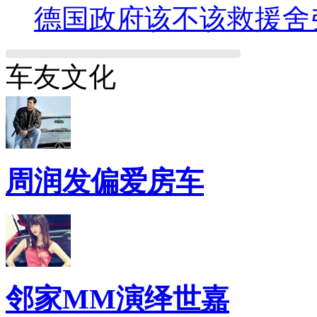
德国政府该不该救援舍
车友文化
周润发偏爱房车
邻家MM演绎世嘉