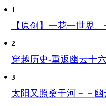
1
【原创】一花一世界、
2
穿越历史-重返幽云十
3
太阳又照桑干河－－幽