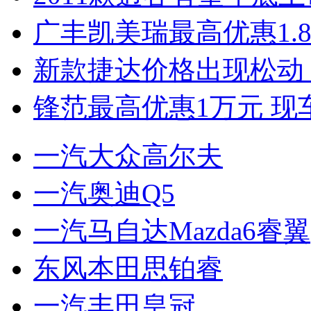
广丰凯美瑞最高优惠1.
新款捷达价格出现松动 
锋范最高优惠1万元 现
一汽大众高尔夫
一汽奥迪Q5
一汽马自达Mazda6睿翼
东风本田思铂睿
一汽丰田皇冠