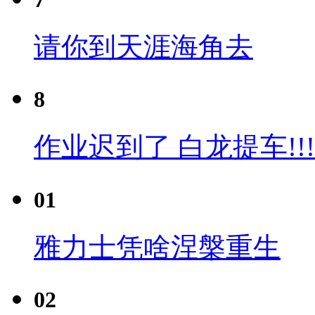
请你到天涯海角去
8
作业迟到了 白龙提车!!!
01
雅力士凭啥涅槃重生
02