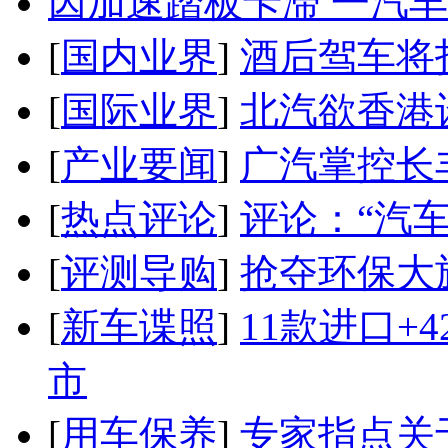
因加速踏板卡滞 一汽丰田
[
国内业界
]
酒后驾车将扣
[
国际业界
]
北汽欲香港
[
产业要闻
]
广汽掌控长
[
热点评论
]
评论：“汽
[
评测导购
]
抢夺环保大
[
新车谍照
]
11款进口+
市
[
用车保养
]
专家指点关