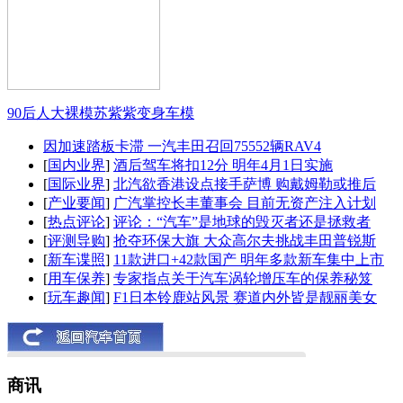
90后人大裸模苏紫紫变身车模
因加速踏板卡滞 一汽丰田召回75552辆RAV4
[
国内业界
]
酒后驾车将扣12分 明年4月1日实施
[
国际业界
]
北汽欲香港设点接手萨博 购戴姆勒或推后
[
产业要闻
]
广汽掌控长丰董事会 目前无资产注入计划
[
热点评论
]
评论：“汽车”是地球的毁灭者还是拯救者
[
评测导购
]
抢夺环保大旗 大众高尔夫挑战丰田普锐斯
[
新车谍照
]
11款进口+42款国产 明年多款新车集中上市
[
用车保养
]
专家指点关于汽车涡轮增压车的保养秘笈
[
玩车趣闻
]
F1日本铃鹿站风景 赛道内外皆是靓丽美女
商讯