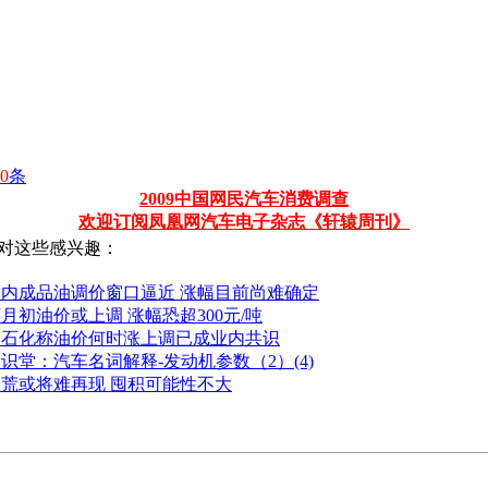
0
条
2009中国网民汽车消费调查
欢迎订阅凤凰网汽车电子杂志《轩辕周刊》
对这些感兴趣：
国内成品油调价窗口逼近 涨幅目前尚难确定
月初油价或上调 涨幅恐超300元/吨
中石化称油价何时涨上调已成业内共识
识堂：汽车名词解释-发动机参数（2）(4)
油荒或将难再现 囤积可能性不大