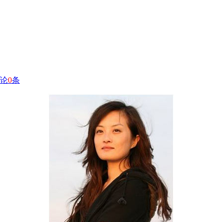
论
0
条