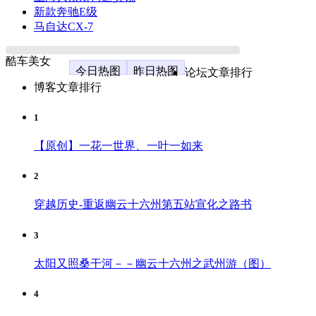
新款奔驰E级
马自达CX-7
酷车美女
今日热图
昨日热图
论坛文章排行
博客文章排行
1
【原创】一花一世界、一叶一如来
2
穿越历史-重返幽云十六州第五站宣化之路书
3
太阳又照桑干河－－幽云十六州之武州游（图）
4