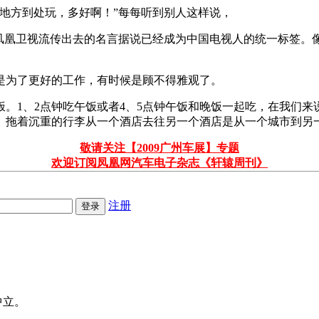
地方到处玩，多好啊！”每每听到别人这样说，
从凤凰卫视流传出去的名言据说已经成为中国电视人的统一标签。
是为了更好的工作，有时候是顾不得雅观了。
。1、2点钟吃午饭或者4、5点钟午饭和晚饭一起吃，在我们来
。拖着沉重的行李从一个酒店去往另一个酒店是从一个城市到另
敬请关注【2009广州车展】专题
欢迎订阅凤凰网汽车电子杂志《轩辕周刊》
注册
中立。