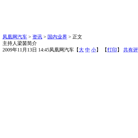
凤凰网汽车
>
资讯
>
国内业界
> 正文
主持人梁茵简介
2009年11月13日 14:45
凤凰网汽车
【
大
中
小
】 【
打印
】
共有评