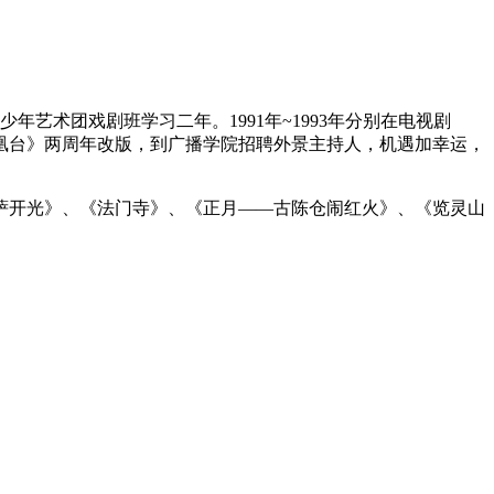
少年艺术团戏剧班学习二年。1991年~1993年分别在电视剧
凤凰台》两周年改版，到广播学院招聘外景主持人，机遇加幸运，
萨开光》、《法门寺》、《正月——古陈仓闹红火》、《览灵山