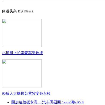
频道头条
Big News
小贝网上拍卖豪车受热捧
90后人大裸模苏紫紫变身车模
因加速踏板卡滞 一汽丰田召回75552辆RAV4