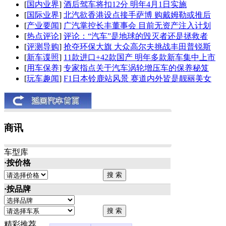
[
国内业界
]
酒后驾车将扣12分 明年4月1日实施
[
国际业界
]
北汽欲香港设点接手萨博 购戴姆勒或推后
[
产业要闻
]
广汽掌控长丰董事会 目前无资产注入计划
[
热点评论
]
评论：“汽车”是地球的毁灭者还是拯救者
[
评测导购
]
抢夺环保大旗 大众高尔夫挑战丰田普锐斯
[
新车谍照
]
11款进口+42款国产 明年多款新车集中上市
[
用车保养
]
专家指点关于汽车涡轮增压车的保养秘笈
[
玩车趣闻
]
F1日本铃鹿站风景 赛道内外皆是靓丽美女
商讯
车型库
·按价格
·按品牌
精彩推荐