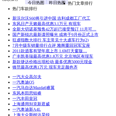
今日热图
昨日热图
热门文章排行
热门车款排行
新沃尔沃S60将引进中国 吉利成都工厂代工
东风日产天籁最高优惠3.1万元 有现车
全新大切诺基预售42万起已接受预订 11月可…
国产新锐志最新谍照曝光 或将于9月份正式上市
狂虐指数大排行 车主常见十大虐车行为(2)
7月中级车销量排行点评 雅阁重回冠军宝座
2011款逍客有望年底上市 1.6MT天窗版…
广丰凯美瑞最高优惠1.8万元 北京地区有现车
新款捷达价格出现松动 最多优惠5000元现金
锋范最高优惠1万元 现车充足颜色齐
一汽大众高尔夫
一汽奥迪Q5
一汽马自达Mazda6睿翼
东风本田思铂睿
一汽丰田皇冠
上海通用别克新君威
一汽奥迪新A4L
上海大众斯柯达昊锐