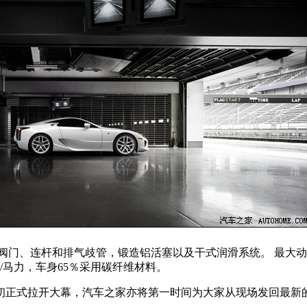
属阀门、连杆和排气歧管，锻造铝活塞以及干式润滑系统。 最大动力
磅/马力，车身65％采用碳纤维材料。
初正式拉开大幕，汽车之家亦将第一时间为大家从现场发回最新的