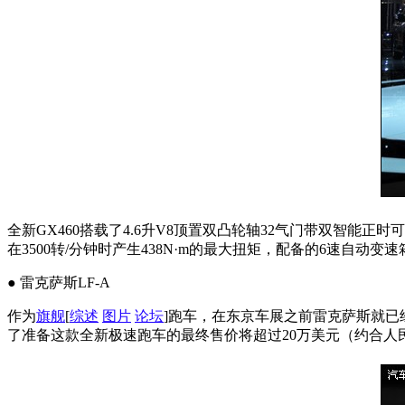
全新GX460搭载了4.6升V8顶置双凸轮轴32气门带双智能正时可
在3500转/分钟时产生438N·m的最大扭矩，配备的6速自动变速
● 雷克萨斯LF-A
作为
旗舰
[
综述
图片
论坛
]跑车，在东京车展之前雷克萨斯就已
了准备这款全新极速跑车的最终售价将超过20万美元（约合人民币