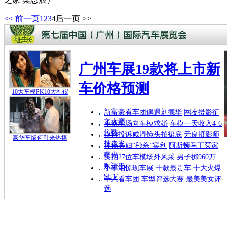
<< 前一页
1
2
3
4
后一页 >>
广州车展19款将上市新
车价格预测
10大车模PK10大礼仪
新富豪看车团偶遇刘德华
网友摄影征
文大赛
小伙现场向车模求婚
车模一天收入4-6
位数
模特投诉咸湿镜头拍裙底
无良摄影师
豪华车缘何引来热捧
拍走光
神秘夫妇“秒杀”宾利
阿斯顿马丁买家
曝光
实拍27位车模场外风采
男子掷960万
购迈巴
小李湘惊现车展
十款最贵车
十大火爆
SUV
千人看车团
车型评选大赛
最美美女评
选