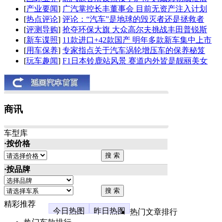
[
产业要闻
]
广汽掌控长丰董事会 目前无资产注入计划
[
热点评论
]
评论：“汽车”是地球的毁灭者还是拯救者
[
评测导购
]
抢夺环保大旗 大众高尔夫挑战丰田普锐斯
[
新车谍照
]
11款进口+42款国产 明年多款新车集中上市
[
用车保养
]
专家指点关于汽车涡轮增压车的保养秘笈
[
玩车趣闻
]
F1日本铃鹿站风景 赛道内外皆是靓丽美女
商讯
车型库
·按价格
·按品牌
精彩推荐
今日热图
昨日热图
热门文章排行