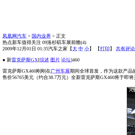
凤凰网汽车
>
国内业界
> 正文
热点新车值得关注 09洛杉矶车展前瞻(4)
2009年12月01日 01:35
汽车之家
【
大
中
小
】 【
打印
】
共有评论
● 新
雷克萨斯
GX
[
综述
图片
论坛
]460
雷克萨斯GX460刚刚在
广州车展
期间全球首发，作为这款产品
售价56765美元（约合38.7万元）全新雷克萨斯GX460将于