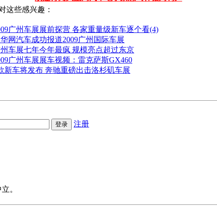
对这些感兴趣：
009广州车展展前探营 各家重量级新车逐个看(4)
华网汽车成功报道2009广州国际车展
广州车展七年今年最疯 规模亮点超过东京
009广州车展展车视频：雷克萨斯GX460
款新车将发布 奔驰重磅出击洛杉矶车展
注册
中立。