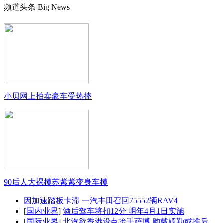
频道头条
Big News
小贝网上拍卖豪车受热捧
90后人大裸模苏紫紫变身车模
因加速踏板卡滞 一汽丰田召回75552辆RAV4
[
国内业界
]
酒后驾车将扣12分 明年4月1日实施
[
国际业界
]
北汽欲香港设点接手萨博 购戴姆勒或推后