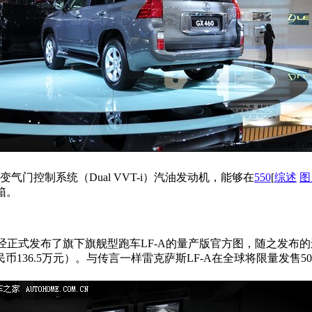
变气门控制系统（Dual VVT-i）汽油发动机，能够在
550
[
综述
图
箱。
经正式发布了旗下旗舰型跑车LF-A的量产版官方图，随之发布的
136.5万元）。与传言一样雷克萨斯LF-A在全球将限量发售50