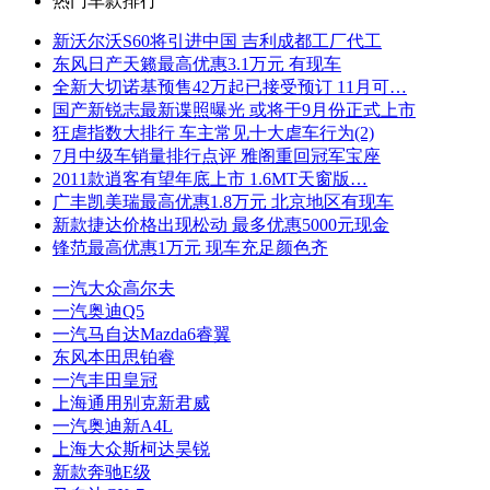
热门车款排行
新沃尔沃S60将引进中国 吉利成都工厂代工
东风日产天籁最高优惠3.1万元 有现车
全新大切诺基预售42万起已接受预订 11月可…
国产新锐志最新谍照曝光 或将于9月份正式上市
狂虐指数大排行 车主常见十大虐车行为(2)
7月中级车销量排行点评 雅阁重回冠军宝座
2011款逍客有望年底上市 1.6MT天窗版…
广丰凯美瑞最高优惠1.8万元 北京地区有现车
新款捷达价格出现松动 最多优惠5000元现金
锋范最高优惠1万元 现车充足颜色齐
一汽大众高尔夫
一汽奥迪Q5
一汽马自达Mazda6睿翼
东风本田思铂睿
一汽丰田皇冠
上海通用别克新君威
一汽奥迪新A4L
上海大众斯柯达昊锐
新款奔驰E级