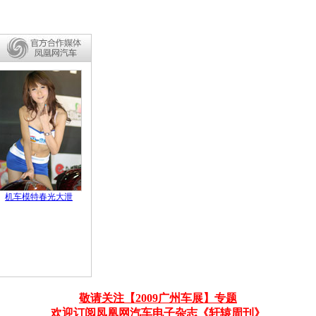
机车模特春光大泄
敬请关注【2009广州车展】专题
欢迎订阅凤凰网汽车电子杂志《轩辕周刊》