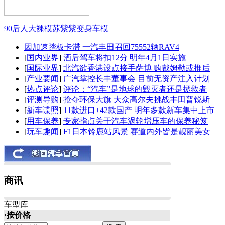
90后人大裸模苏紫紫变身车模
因加速踏板卡滞 一汽丰田召回75552辆RAV4
[
国内业界
]
酒后驾车将扣12分 明年4月1日实施
[
国际业界
]
北汽欲香港设点接手萨博 购戴姆勒或推后
[
产业要闻
]
广汽掌控长丰董事会 目前无资产注入计划
[
热点评论
]
评论：“汽车”是地球的毁灭者还是拯救者
[
评测导购
]
抢夺环保大旗 大众高尔夫挑战丰田普锐斯
[
新车谍照
]
11款进口+42款国产 明年多款新车集中上市
[
用车保养
]
专家指点关于汽车涡轮增压车的保养秘笈
[
玩车趣闻
]
F1日本铃鹿站风景 赛道内外皆是靓丽美女
商讯
车型库
·按价格