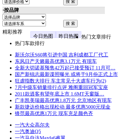
·按品牌
精彩推荐
今日热图
昨日热图
热门文章排行
热门车款排行
新沃尔沃S60将引进中国 吉利成都工厂代工
东风日产天籁最高优惠3.1万元 有现车
全新大切诺基预售42万起已接受预订 11月可…
国产新锐志最新谍照曝光 或将于9月份正式上市
狂虐指数大排行 车主常见十大虐车行为(2)
7月中级车销量排行点评 雅阁重回冠军宝座
2011款逍客有望年底上市 1.6MT天窗版…
广丰凯美瑞最高优惠1.8万元 北京地区有现车
新款捷达价格出现松动 最多优惠5000元现金
锋范最高优惠1万元 现车充足颜色齐
一汽大众高尔夫
一汽奥迪Q5
一汽马自达Mazda6睿翼