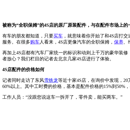
被称为“全职保姆”的4S店的原厂原装配件，与在配件市场上
有车的朋友都知道，只要
买车
，就意味着你开始了和4S店打
服务。在很多
购车
人看来，4S店更像汽车的全职保姆，
保养
、
再加上4S店都有汽车厂家统一的标识和动则上千万的豪华装
者放心？我们栏目的记者去北京几家4S店进行了体验。
4S店配件的价格如何
记者同时走访了东风
雪铁龙
等近十家4S店，在询价中发现，2
60%以上。其中工时费的价格，基本是配件价格的15%到50
工作人员：“没跟您说这车一拆开了，零件卖，能买两车。”