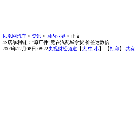
凤凰网汽车
>
资讯
>
国内业界
> 正文
4S店暴利链：“原厂件”竟在汽配城拿货 价差达数倍
2009年12月08日 08:22
央视财经频道
【
大
中
小
】 【
打印
】
共有