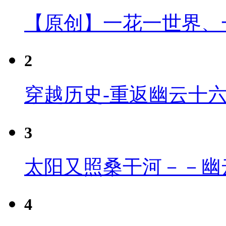
【原创】一花一世界、
2
穿越历史-重返幽云十
3
太阳又照桑干河－－幽
4