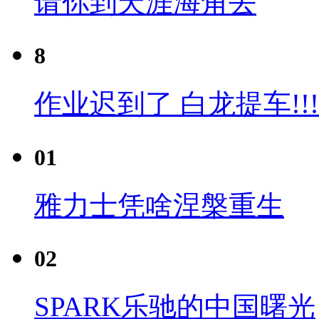
请你到天涯海角去
8
作业迟到了 白龙提车!!!
01
雅力士凭啥涅槃重生
02
SPARK乐驰的中国曙光