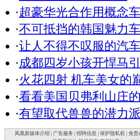
·
超豪华光合作用概念
·
不可抵挡的韩国魅力
·
让人不得不叹服的汽
·
成都四岁小孩开悍马
·
火花四射 机车美女的
·
看看美国贝弗利山庄
·
有望取代兽兽的潜力
凤凰新媒体介绍
|
广告服务
|
招聘信息
|
保护隐私权
|
免责