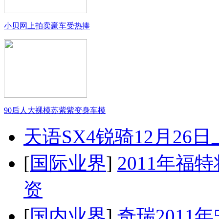
小贝网上拍卖豪车受热捧
90后人大裸模苏紫紫变身车模
天语SX4锐骑12月26
[
国际业界
]
2011年
资
[
国内业界
]
奇瑞2011