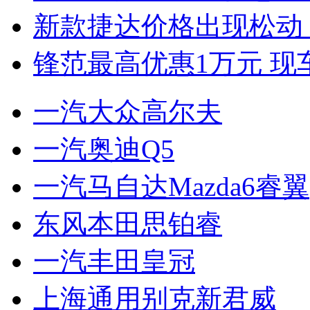
新款捷达价格出现松动 
锋范最高优惠1万元 现
一汽大众高尔夫
一汽奥迪Q5
一汽马自达Mazda6睿翼
东风本田思铂睿
一汽丰田皇冠
上海通用别克新君威