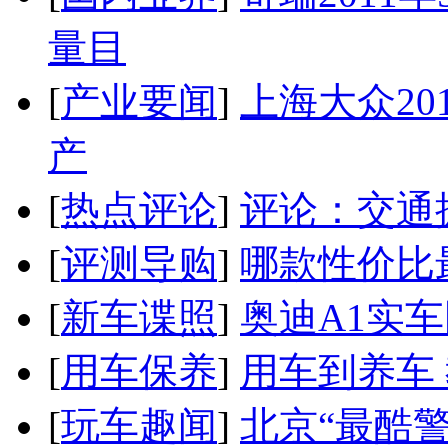
量目
[
产业要闻
]
上海大众20
产
[
热点评论
]
评论：交通
[
评测导购
]
哪款性价比
[
新车谍照
]
奥迪A1实
[
用车保养
]
用车到养车
[
玩车趣闻
]
北京“最酷