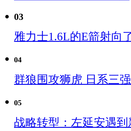
03
雅力士1.6L的E箭射向
04
群狼围攻狮虎 日系三
05
战略转型：左延安遇到