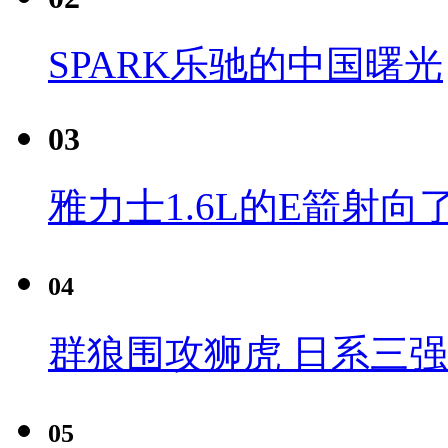
SPARK乐驰的中国曙光
03
雅力士1.6L的E箭射向
04
群狼围攻狮虎 日系三
05