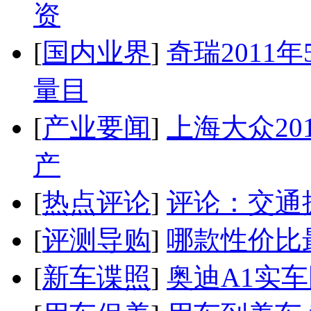
资
[
国内业界
]
奇瑞2011
量目
[
产业要闻
]
上海大众20
产
[
热点评论
]
评论：交通
[
评测导购
]
哪款性价比
[
新车谍照
]
奥迪A1实