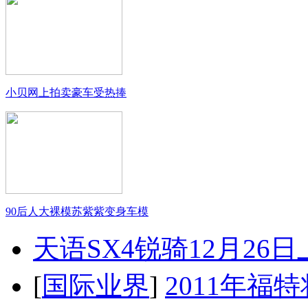
小贝网上拍卖豪车受热捧
90后人大裸模苏紫紫变身车模
天语SX4锐骑12月26
[
国际业界
]
2011年