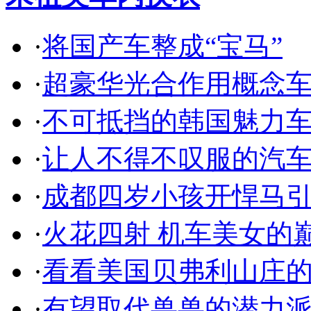
·
将国产车整成“宝马”
·
超豪华光合作用概念
·
不可抵挡的韩国魅力
·
让人不得不叹服的汽
·
成都四岁小孩开悍马
·
火花四射 机车美女的
·
看看美国贝弗利山庄
·
有望取代兽兽的潜力