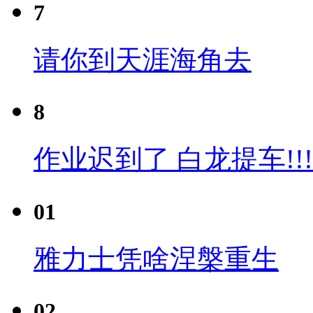
7
请你到天涯海角去
8
作业迟到了 白龙提车!!!
01
雅力士凭啥涅槃重生
02