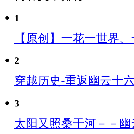
1
【原创】一花一世界、
2
穿越历史-重返幽云十
3
太阳又照桑干河－－幽