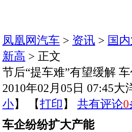
凤凰网汽车
>
资讯
>
国内
新高
> 正文
节后“提车难”有望缓解 
2010年02月05日 07:45
大
小
】 【
打印
】
共有评论
0
车企纷纷扩大产能