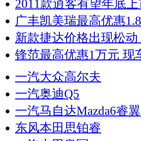
2011款逍客有望年底上市
广丰凯美瑞最高优惠1.
新款捷达价格出现松动 
锋范最高优惠1万元 现
一汽大众高尔夫
一汽奥迪Q5
一汽马自达Mazda6睿翼
东风本田思铂睿