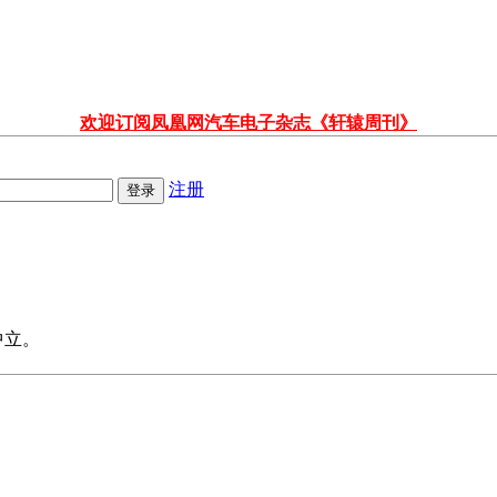
欢迎订阅凤凰网汽车电子杂志《轩辕周刊》
注册
中立。