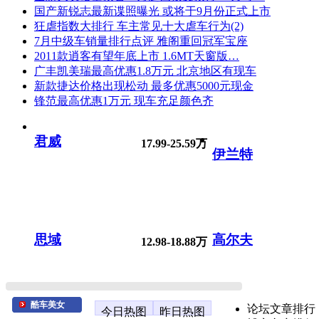
国产新锐志最新谍照曝光 或将于9月份正式上市
狂虐指数大排行 车主常见十大虐车行为(2)
7月中级车销量排行点评 雅阁重回冠军宝座
2011款逍客有望年底上市 1.6MT天窗版…
广丰凯美瑞最高优惠1.8万元 北京地区有现车
新款捷达价格出现松动 最多优惠5000元现金
锋范最高优惠1万元 现车充足颜色齐
君威
17.99-25.59万
伊兰特
思域
高尔夫
12.98-18.88万
酷车美女
论坛文章排行
今日热图
昨日热图