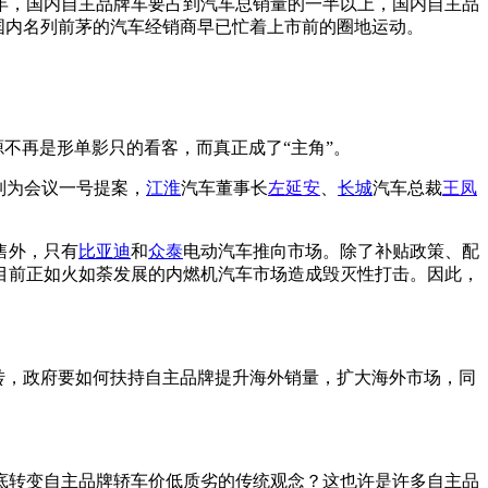
5年，国内自主品牌车要占到汽车总销量的一半以上，国内自主品
国内名列前茅的汽车经销商早已忙着上市前的圈地运动。
源不再是形单影只的看客，而真正成了“主角”。
列为会议一号提案，
江淮
汽车董事长
左延安
、
长城
汽车总裁
王凤
售外，只有
比亚迪
和
众泰
电动汽车推向市场。除了补贴政策、配
目前正如火如荼发展的内燃机汽车市场造成毁灭性打击。因此，
好转，政府要如何扶持自主品牌提升海外销量，扩大海外市场，同
底转变自主品牌轿车价低质劣的传统观念？这也许是许多自主品