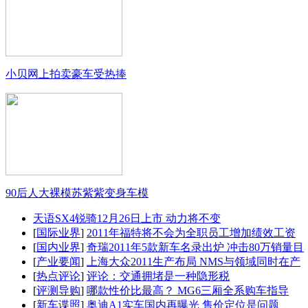
小贝网上拍卖豪车受热捧
90后人大裸模苏紫紫变身车模
天语SX4锐骑12月26日上市 动力将不变
[
国际业界
]
2011年福特将不会为全职员工增加绩效工资
[
国内业界
]
奇瑞2011年5款新车名录出炉 冲击80万销量目
[
产业要闻
]
上海大众2011生产布局 NMS与领域同时在产
[
热点评论
]
评论：交通拥堵是一种隐形税
[
评测导购
]
哪款性价比最高？ MG6三厢全系购车指导
[
新车谍照
]
奥迪A1实车国内再曝光 售价定位是问题