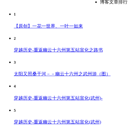
博客文章排行
1
【原创】一花一世界、一叶一如来
2
穿越历史-重返幽云十六州第五站宣化之路书
3
太阳又照桑干河－－幽云十六州之武州游（图）
4
穿越历史-重返幽云十六州第五站宣化(武州)-
5
穿越历史-重返幽云十六州第五站宣化(武州)