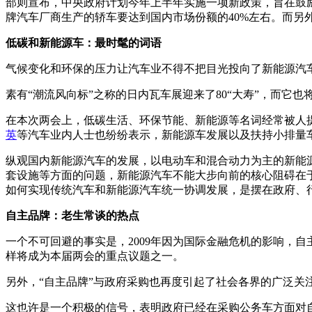
部则宣布，中央政府计划今年上半年实施一项新政策，旨在鼓励
牌汽车厂商生产的轿车要达到国内市场份额的40%左右。而另
低碳和新能源车：最时髦的词语
气候变化和环保的压力让汽车业不得不把目光投向了新能源汽
素有“潮流风向标”之称的日内瓦车展迎来了80“大寿”，而它
在本次两会上，低碳生活、环保节能、新能源等名词经常被人
英
等汽车业内人士也纷纷表示，新能源车发展以及扶持小排量
纵观国内新能源汽车的发展，以电动车和混合动力为主的新能
套设施等方面的问题，新能源汽车不能大步向前的核心阻碍在
如何实现传统汽车和新能源汽车统一协调发展，是摆在政府、
自主品牌：老生常谈的热点
一个不可回避的事实是，2009年因为国际金融危机的影响，
样将成为本届两会的重点议题之一。
另外，“自主品牌”与政府采购也再度引起了社会各界的广泛关
这也许是一个积极的信号，表明政府已经在采购公务车方面对