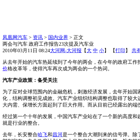
凤凰网汽车
>
资讯
>
国内业界
> 正文
两会与汽车 政府工作报告23次提及汽车业
2010年03月11日 08:24
大河网-大河报
【
大
中
小
】 【
打印
】
共
从去年开始的汽车热延续到了今年的两会，在今年的政府工作报
价
格改革等，使得汽车再次成为两会的一个热词。
汽车产业政策：备受关注
为了应对全球范围内的金融危机，刺激经济发展，去年开始国
化，结构调整初见成效。汽车产业组织结构调整也取得了较大
大内需、保增长方面起到了巨大作用。而从目前已经露出的端
经过第一个十年的发展，中国汽车产业站在了一个新的高度和
就是行业的整合。
去年，长安整合
哈飞
和
昌河
是一个整合大潮到来的信号弹。除