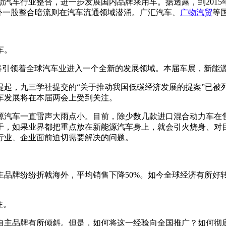
汽车行业整合，进一步发展国内品牌乘用车。据透露，到201
外一股整合暗流则在汽车流通领域潜涌。广汇汽车、
广物汽贸
等
车。
也将引领着全球汽车业进入一个全新的发展领域。本届车展，新能
提起，九三学社提交的“关于推动我国低碳经济发展的提案”已被
车发展将在本届两会上受到关注。
源汽车一直雷声大雨点小。目前，除少数几款进口混合动力车在
于，如果业界都把重点放在新能源汽车身上，就会引火烧身、对
行业、企业面前迫切需要解决的问题。
自主品牌纷纷折戟海外，平均销售下降50%。如今全球经济有所
注。
自主品牌有所倾斜。但是，如何将这一经验向全国推广？如何彻