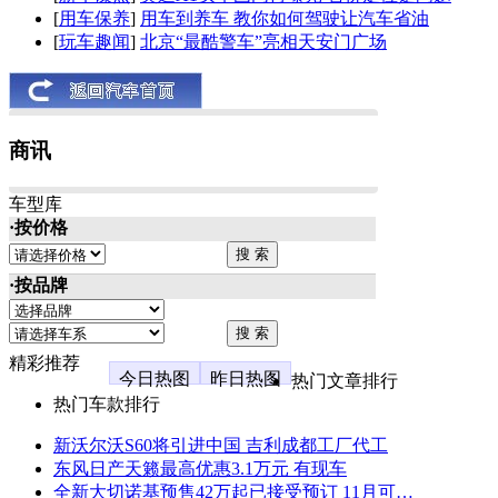
[
用车保养
]
用车到养车 教你如何驾驶让汽车省油
[
玩车趣闻
]
北京“最酷警车”亮相天安门广场
商讯
车型库
·按价格
·按品牌
精彩推荐
今日热图
昨日热图
热门文章排行
热门车款排行
新沃尔沃S60将引进中国 吉利成都工厂代工
东风日产天籁最高优惠3.1万元 有现车
全新大切诺基预售42万起已接受预订 11月可…