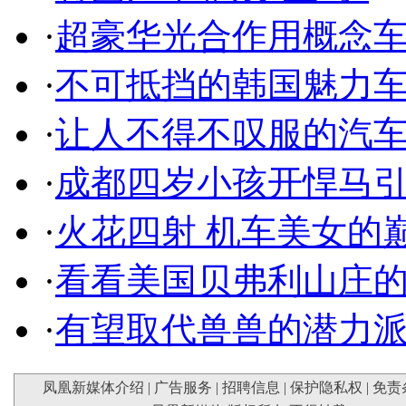
·
超豪华光合作用概念
·
不可抵挡的韩国魅力
·
让人不得不叹服的汽
·
成都四岁小孩开悍马
·
火花四射 机车美女的
·
看看美国贝弗利山庄
·
有望取代兽兽的潜力
凤凰新媒体介绍
|
广告服务
|
招聘信息
|
保护隐私权
|
免责