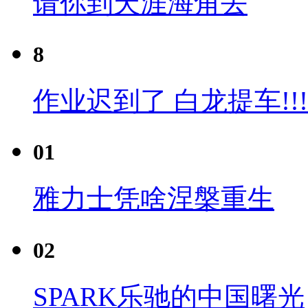
请你到天涯海角去
8
作业迟到了 白龙提车!!!
01
雅力士凭啥涅槃重生
02
SPARK乐驰的中国曙光