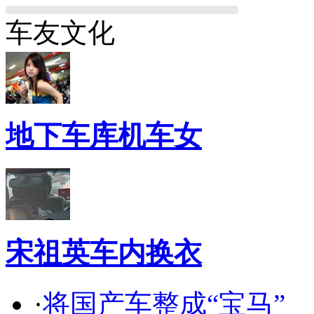
车友文化
地下车库机车女
宋祖英车内换衣
·
将国产车整成“宝马”