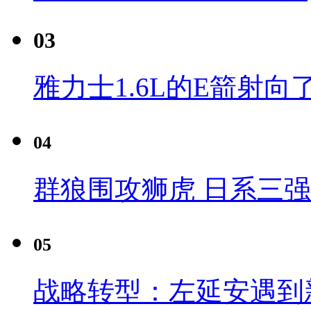
03
雅力士1.6L的E箭射向
04
群狼围攻狮虎 日系三
05
战略转型：左延安遇到