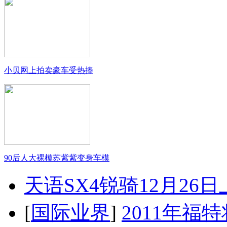
小贝网上拍卖豪车受热捧
90后人大裸模苏紫紫变身车模
天语SX4锐骑12月26
[
国际业界
]
2011年