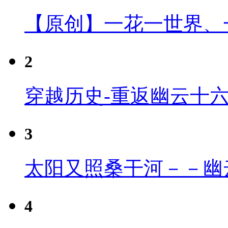
【原创】一花一世界、
2
穿越历史-重返幽云十
3
太阳又照桑干河－－幽
4