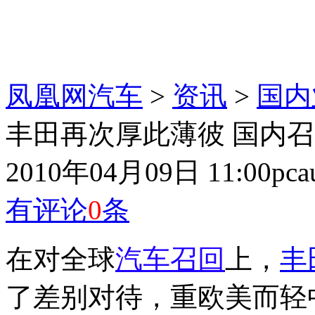
凤凰网汽车
>
资讯
>
国内
丰田再次厚此薄彼 国内
2010年04月09日 11:00
pc
有评论
0
条
在对全球
汽车召回
上，
丰
了差别对待，重欧美而轻