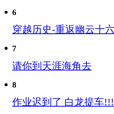
6
穿越历史-重返幽云十六
7
请你到天涯海角去
8
作业迟到了 白龙提车!!!