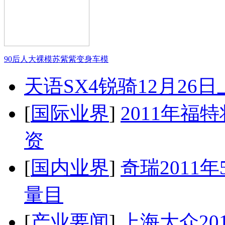
90后人大裸模苏紫紫变身车模
天语SX4锐骑12月26
[
国际业界
]
2011年
资
[
国内业界
]
奇瑞2011
量目
[
产业要闻
]
上海大众20