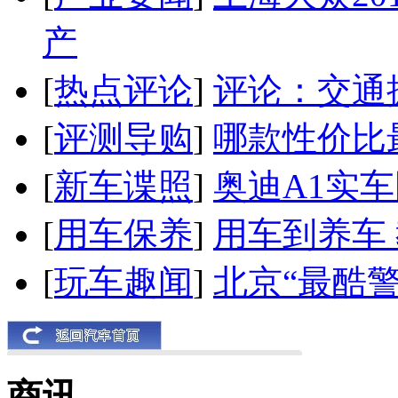
产
[
热点评论
]
评论：交通
[
评测导购
]
哪款性价比
[
新车谍照
]
奥迪A1实
[
用车保养
]
用车到养车
[
玩车趣闻
]
北京“最酷
商讯