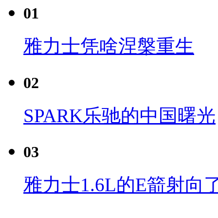
01
雅力士凭啥涅槃重生
02
SPARK乐驰的中国曙光
03
雅力士1.6L的E箭射向