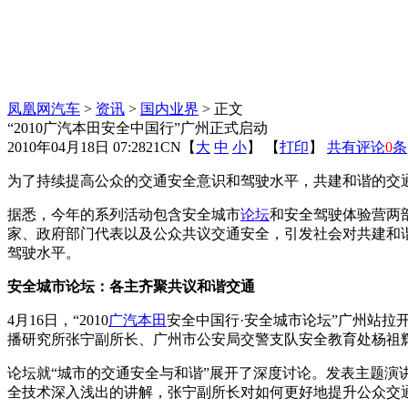
凤凰网汽车
>
资讯
>
国内业界
> 正文
“2010广汽本田安全中国行”广州正式启动
2010年04月18日 07:28
21CN
【
大
中
小
】 【
打印
】
共有评论
0
条
为了持续提高公众的交通安全意识和驾驶水平，共建和谐的交通环
据悉，今年的系列活动包含安全城市
论坛
和安全驾驶体验营两
家、政府部门代表以及公众共议交通安全，引发社会对共建和
驾驶水平。
安全城市论坛：各主齐聚共议和谐交通
4月16日，“2010
广汽本田
安全中国行·安全城市论坛”广州站拉
播研究所张宁副所长、广州市公安局交警支队安全教育处杨祖
论坛就“城市的交通安全与和谐”展开了深度讨论。发表主题
全技术深入浅出的讲解，张宁副所长对如何更好地提升公众交