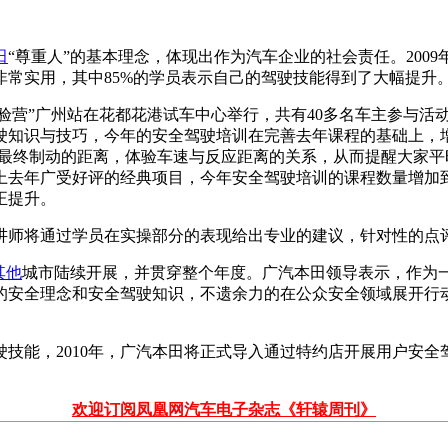
田
“尊重人”的基本理念，体现出作为汽车企业的社会责任。2009
常实用，其中85%的学员表示自己的驾驶技能得到了大幅提升
全驾驶体验营”广州站在花都花港试车中心举行，共有40多名车主参
驶知识与技巧，今年的安全驾驶培训在完善去年课程的基础上，
辆最终制动的距离，体验车速与反应距离的关系，从而提醒大家平
上去年广受好评的经典项目，今年安全驾驶培训的课程数量增加
正提升。
讲师将通过学员在实操部分的表现给出专业的建议，针对性的点
其他
城市陆续开展，并贯穿整个年度。广汽本田领导表示，作为
的安全理念和安全驾驶知识，不遗余力的在公众安全领域展开行动
。
技能，2010年，广汽本田将正式导入通过特约店开展用户安
欢迎订阅凤凰网汽车电子杂志《轩辕周刊》