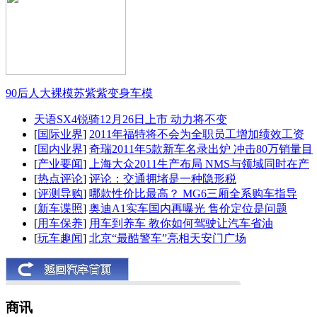
90后人大裸模苏紫紫变身车模
天语SX4锐骑12月26日上市 动力将不变
[
国际业界
]
2011年福特将不会为全职员工增加绩效工资
[
国内业界
]
奇瑞2011年5款新车名录出炉 冲击80万销量目
[
产业要闻
]
上海大众2011生产布局 NMS与领域同时在产
[
热点评论
]
评论：交通拥堵是一种隐形税
[
评测导购
]
哪款性价比最高？ MG6三厢全系购车指导
[
新车谍照
]
奥迪A1实车国内再曝光 售价定位是问题
[
用车保养
]
用车到养车 教你如何驾驶让汽车省油
[
玩车趣闻
]
北京“最酷警车”亮相天安门广场
商讯