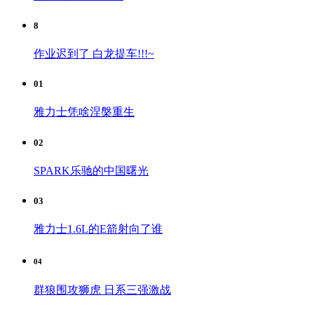
8
作业迟到了 白龙提车!!!~
01
雅力士凭啥涅槃重生
02
SPARK乐驰的中国曙光
03
雅力士1.6L的E箭射向了谁
04
群狼围攻狮虎 日系三强激战