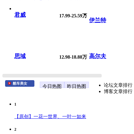
君威
17.99-25.59万
伊兰特
思域
高尔夫
12.98-18.88万
酷车美女
论坛文章排行
今日热图
昨日热图
博客文章排行
1
【原创】一花一世界、一叶一如来
2