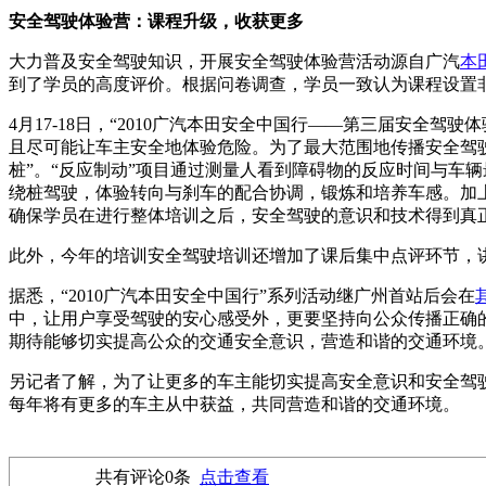
安全驾驶体验营：课程升级，收获更多
大力普及安全驾驶知识，开展安全驾驶体验营活动源自广汽
本
到了学员的高度评价。根据问卷调查，学员一致认为课程设置非
4月17-18日，“2010广汽本田安全中国行——第三届安
且尽可能让车主安全地体验危险。为了最大范围地传播安全驾
桩”。“反应制动”项目通过测量人看到障碍物的反应时间与车
绕桩驾驶，体验转向与刹车的配合协调，锻炼和培养车感。加
确保学员在进行整体培训之后，安全驾驶的意识和技术得到真
此外，今年的培训安全驾驶培训还增加了课后集中点评环节，
据悉，“2010广汽本田安全中国行”系列活动继广州首站后会在
中，让用户享受驾驶的安心感受外，更要坚持向公众传播正确
期待能够切实提高公众的交通安全意识，营造和谐的交通环境
另记者了解，为了让更多的车主能切实提高安全意识和安全驾驶
每年将有更多的车主从中获益，共同营造和谐的交通环境。
共有评论
0
条
点击查看