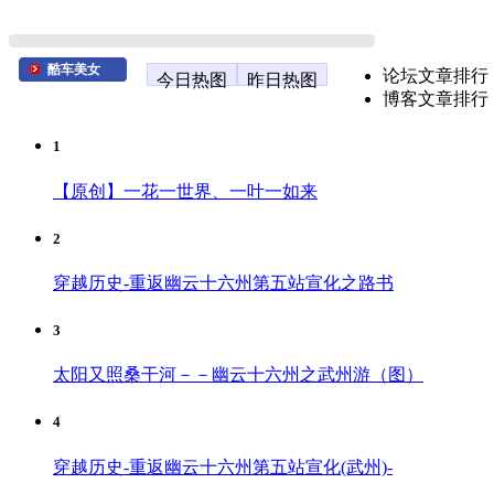
酷车美女
论坛文章排行
今日热图
昨日热图
博客文章排行
1
【原创】一花一世界、一叶一如来
2
穿越历史-重返幽云十六州第五站宣化之路书
3
太阳又照桑干河－－幽云十六州之武州游（图）
4
穿越历史-重返幽云十六州第五站宣化(武州)-