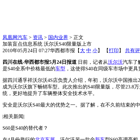
凤凰网汽车
>
资讯
>
国内业界
> 正文
加装盲点信息系统 沃尔沃S40限量版上市
2010年05月24日 07:27
华西都市报
【
大
中
小
】 【
打印
】
共有评
四川在线-华西都市报5月24日报道
日前，记者从
沃尔沃
汽车了
是S40全系中价格最低的
车型
，这使得S40在同级车市场中更具
据四川通孚祥沃尔沃4S店负责人介绍，年初，沃尔沃中国推出20
成为沃尔沃旗下畅销车型。此次推出的S40限量版，尽管23
统，更好地提升了车辆整体安全技术水平。
安全是沃尔沃S40最大的优势之一。据了解，在不久前结束的中
|相关新闻|
S60是S40的替代者？
在4月份举行的
北京车展
，沃尔沃另一款全
新车
型S60高调亮