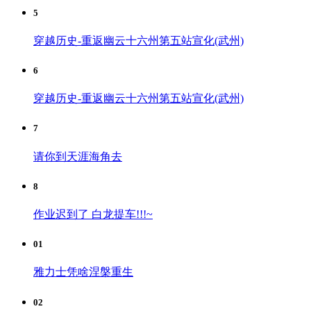
5
穿越历史-重返幽云十六州第五站宣化(武州)
6
穿越历史-重返幽云十六州第五站宣化(武州)
7
请你到天涯海角去
8
作业迟到了 白龙提车!!!~
01
雅力士凭啥涅槃重生
02