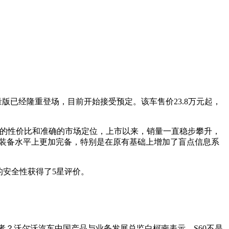
量版已经隆重登场，目前开始接受预定。该车售价23.8万元起，
有着极高的性价比和准确的市场定位，上市以来，销量一直稳步攀升，
计和装备水平上更加完备，特别是在原有基础上增加了盲点信息系
的安全性获得了5星评价。
代者？沃尔沃汽车中国产品与业务发展总监白柯南表示，S60不是