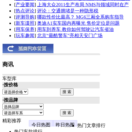
[
产业要闻
]
上海大众2011生产布局 NMS与领域同时在产
[
热点评论
]
评论：交通拥堵是一种隐形税
[
评测导购
]
哪款性价比最高？ MG6三厢全系购车指导
[
新车谍照
]
奥迪A1实车国内再曝光 售价定位是问题
[
用车保养
]
用车到养车 教你如何驾驶让汽车省油
[
玩车趣闻
]
北京“最酷警车”亮相天安门广场
商讯
车型库
·按价格
·按品牌
精彩推荐
今日热图
昨日热图
热门文章排行
热门车款排行