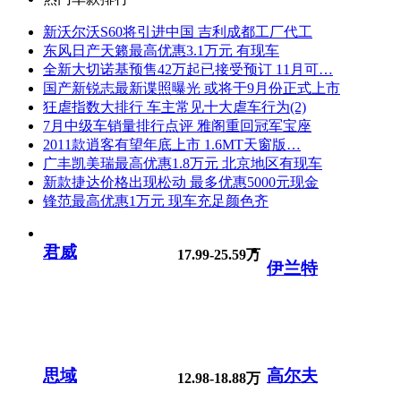
新沃尔沃S60将引进中国 吉利成都工厂代工
东风日产天籁最高优惠3.1万元 有现车
全新大切诺基预售42万起已接受预订 11月可…
国产新锐志最新谍照曝光 或将于9月份正式上市
狂虐指数大排行 车主常见十大虐车行为(2)
7月中级车销量排行点评 雅阁重回冠军宝座
2011款逍客有望年底上市 1.6MT天窗版…
广丰凯美瑞最高优惠1.8万元 北京地区有现车
新款捷达价格出现松动 最多优惠5000元现金
锋范最高优惠1万元 现车充足颜色齐
君威
17.99-25.59万
伊兰特
思域
高尔夫
12.98-18.88万