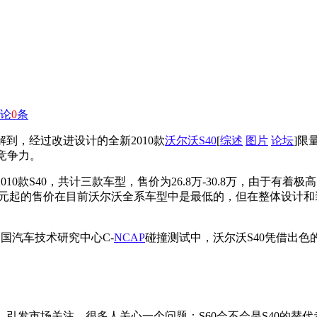
论
0
条
解到，经过改进设计的全新2010款
沃尔沃S40
[
综述
图片
论坛
]限
竞争力。
10款S40，共计三款车型，售价为26.8万-30.8万，由于
.8万元起的售价在目前沃尔沃全系车型中是最低的，但在整体设
国汽车技术研究中心C-
NCAP
碰撞测试中，沃尔沃S40凭借出色
相，引发市场关注。很多人关心一个问题：S60会不会是S40的替