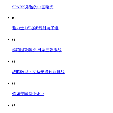
SPARK乐驰的中国曙光
03
雅力士1.6L的E箭射向了谁
04
群狼围攻狮虎 日系三强激战
05
战略转型：左延安遇到新挑战
06
假如美国是个企业
07