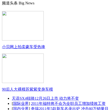
频道头条
Big News
小贝网上拍卖豪车受热捧
90后人大裸模苏紫紫变身车模
天语SX4锐骑12月26日上市 动力将不变
[
国际业界
]
2011年福特将不会为全职员工增加绩效工资
[
国内业界
]
奇瑞2011年5款新车名录出炉 冲击80万销量目