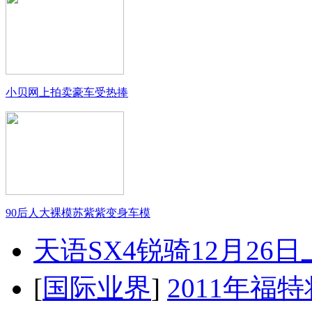
小贝网上拍卖豪车受热捧
90后人大裸模苏紫紫变身车模
天语SX4锐骑12月26
[
国际业界
]
2011年