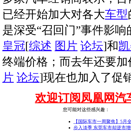
已经开始加大对各大
车型
是深受“召回门”事件影响
皇冠
[
综述
图片
论坛
]和
凯
终端价格；而去年还要加价
片
论坛
]现在也加入了促
欢迎订阅凤凰网汽
您可能对这些感兴趣：
【国际车市一周聚焦】5月
步入淡季 东莞车市却逆市增