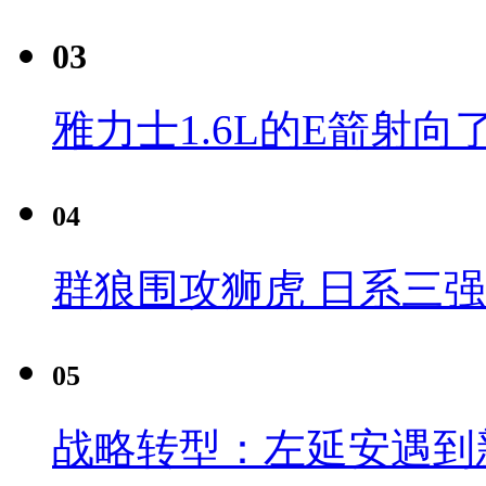
03
雅力士1.6L的E箭射向
04
群狼围攻狮虎 日系三
05
战略转型：左延安遇到