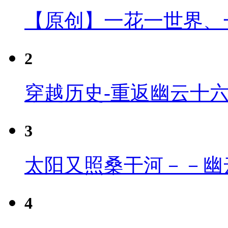
【原创】一花一世界、
2
穿越历史-重返幽云十
3
太阳又照桑干河－－幽
4