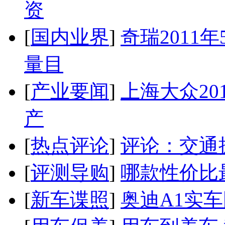
资
[
国内业界
]
奇瑞2011
量目
[
产业要闻
]
上海大众20
产
[
热点评论
]
评论：交通
[
评测导购
]
哪款性价比
[
新车谍照
]
奥迪A1实