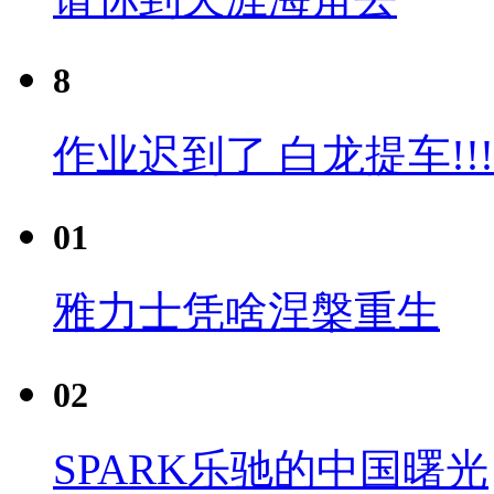
8
作业迟到了 白龙提车!!!
01
雅力士凭啥涅槃重生
02
SPARK乐驰的中国曙光