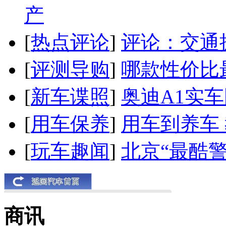
产
[
热点评论
]
评论：交通
[
评测导购
]
哪款性价比
[
新车谍照
]
奥迪A1实
[
用车保养
]
用车到养车
[
玩车趣闻
]
北京“最酷
商讯