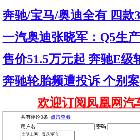
奔驰/宝马/奥迪全有 四款
一汽奥迪张晓军：Q5生
售价51.5万元起 奔驰E
奔驰轮胎频遭投诉 个别
欢迎订阅凤凰网汽
共有评论
0
条
点击查看
用户名
密码