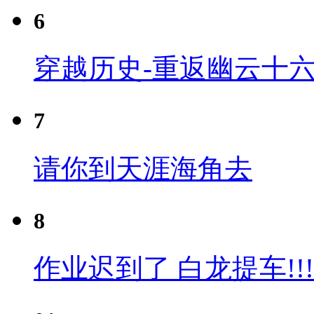
6
穿越历史-重返幽云十六
7
请你到天涯海角去
8
作业迟到了 白龙提车!!!