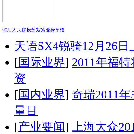
90后人大裸模苏紫紫变身车模
天语SX4锐骑12月26
[
国际业界
]
2011年
资
[
国内业界
]
奇瑞2011
量目
[
产业要闻
]
上海大众20