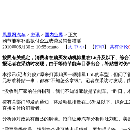
凤凰网汽车
>
资讯
>
国内业界
> 正文
购节能车补贴拨付企业或诱发销售猫腻
2010年06月30日 10:55
pcauto
【
大
中
小
】 【
打印
】
共有评论
按照有关规定，消费者在购买发动机排量在1.6升及以下、综合
报记者在采访时发现，由于等待节能车目录出台，补贴暂时仍“
本报讯(记者刘俊)“原来打算购买一辆排量1.5L的车型，但
元标准补贴一事，都称“不知怎么拿钱”。记者在采访时发现，
“没收到厂家的任何指引，我们不知道哪款是节能车。”昨日，
按有关部门印发的通知，将发动机排量在1.6升及以下、综合工
直接兑付给消费者。
分析师对政策有自己的解读。招商证券汽车分析师汪刘胜、美国
“需要警惕的是，钱划给企业可能出现猫腻，要加强监管。”一