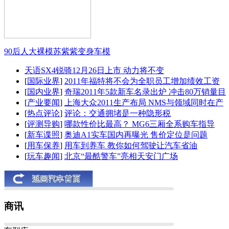
90后人大裸模苏紫紫变身车模
天语SX4锐骑12月26日上市 动力将不变
[
国际业界
]
2011年福特将不会为全职员工增加绩效工资
[
国内业界
]
奇瑞2011年5款新车名录出炉 冲击80万销量目
[
产业要闻
]
上海大众2011生产布局 NMS与领域同时在产
[
热点评论
]
评论：交通拥堵是一种隐形税
[
评测导购
]
哪款性价比最高？ MG6三厢全系购车指导
[
新车谍照
]
奥迪A1实车国内再曝光 售价定位是问题
[
用车保养
]
用车到养车 教你如何驾驶让汽车省油
[
玩车趣闻
]
北京“最酷警车”亮相天安门广场
商讯