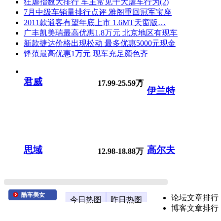
狂虐指数大排行 车主常见十大虐车行为(2)
7月中级车销量排行点评 雅阁重回冠军宝座
2011款逍客有望年底上市 1.6MT天窗版…
广丰凯美瑞最高优惠1.8万元 北京地区有现车
新款捷达价格出现松动 最多优惠5000元现金
锋范最高优惠1万元 现车充足颜色齐
君威
17.99-25.59万
伊兰特
思域
高尔夫
12.98-18.88万
酷车美女
论坛文章排行
今日热图
昨日热图
博客文章排行