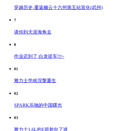
穿越历史-重返幽云十六州第五站宣化(武州)
7
请你到天涯海角去
8
作业迟到了 白龙提车!!!~
01
雅力士凭啥涅槃重生
02
SPARK乐驰的中国曙光
03
雅力士1.6L的E箭射向了谁