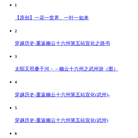
1
【原创】一花一世界、一叶一如来
2
穿越历史-重返幽云十六州第五站宣化之路书
3
太阳又照桑干河－－幽云十六州之武州游（图）
4
穿越历史-重返幽云十六州第五站宣化(武州)-
5
穿越历史-重返幽云十六州第五站宣化(武州)
6