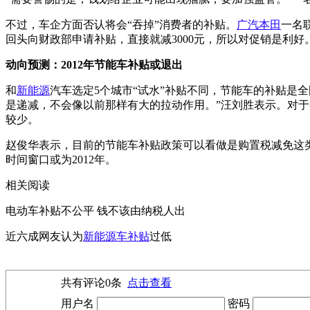
不过，车企方面否认将会“吞掉”消费者的补贴。
广汽
本田
一名
回头向财政部申请补贴，直接就减3000元，所以对促销是利好
动向预测：2012年节能车补贴或退出
和
新能源
汽车选定5个城市“试水”补贴不同，节能车的补贴是
是递减，不会像以前那样有大的拉动作用。”汪刘胜表示。对
较少。
赵俊华表示，目前的节能车补贴政策可以看做是购置税减免这
时间窗口或为2012年。
相关阅读
电动车补贴不公平 钱不该由纳税人出
近六成网友认为
新能源车补贴
过低
共有评论
0
条
点击查看
用户名
密码