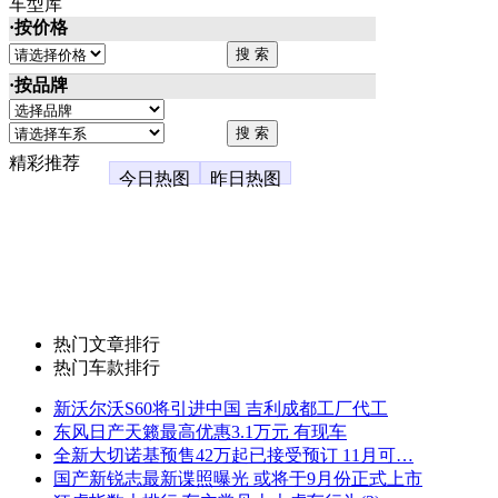
车型库
·按价格
·按品牌
精彩推荐
今日热图
昨日热图
热门文章排行
热门车款排行
新沃尔沃S60将引进中国 吉利成都工厂代工
东风日产天籁最高优惠3.1万元 有现车
全新大切诺基预售42万起已接受预订 11月可…
国产新锐志最新谍照曝光 或将于9月份正式上市