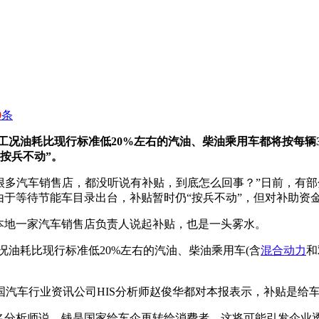
0
条
工况油耗比现行标准低20%左右的汽油、柴油乘用车都将按每辆
按兵不动”。
问了很多汽车销售店，都没听说有补贴，到底怎么回事？”日前，有
由于等待节能车目录出台，补贴暂时仍“按兵不动”，但对补助资
本地一家汽车销售店负责人说起补贴，也是一头雾水。
况油耗比现行标准低20%左右的汽油、柴油乘用车(含
混合动力
和
汽车行业资讯公司HIS分析师赵俊华都对本报表示，补贴是给
名分析师说，钱是国家给车企再转给消费者，这将可能引发企业透