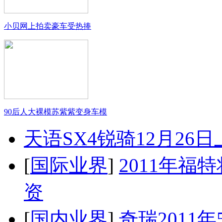
小贝网上拍卖豪车受热捧
90后人大裸模苏紫紫变身车模
天语SX4锐骑12月26
[
国际业界
]
2011年
资
[
国内业界
]
奇瑞2011