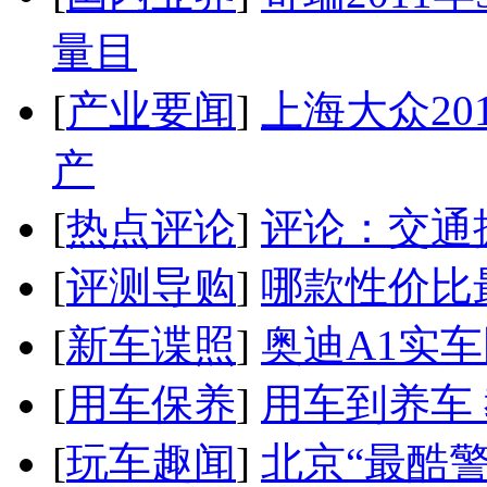
量目
[
产业要闻
]
上海大众20
产
[
热点评论
]
评论：交通
[
评测导购
]
哪款性价比
[
新车谍照
]
奥迪A1实
[
用车保养
]
用车到养车
[
玩车趣闻
]
北京“最酷