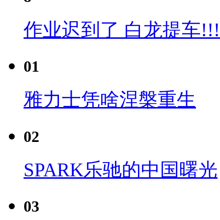
作业迟到了 白龙提车!!!
01
雅力士凭啥涅槃重生
02
SPARK乐驰的中国曙光
03