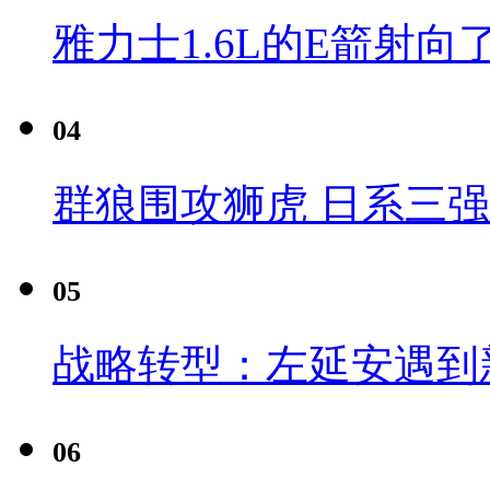
雅力士1.6L的E箭射向
04
群狼围攻狮虎 日系三
05
战略转型：左延安遇到
06