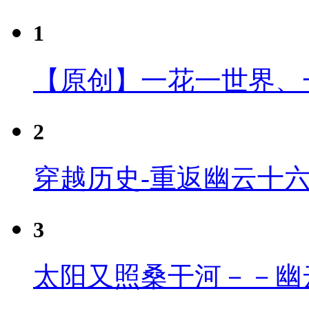
1
【原创】一花一世界、
2
穿越历史-重返幽云十
3
太阳又照桑干河－－幽