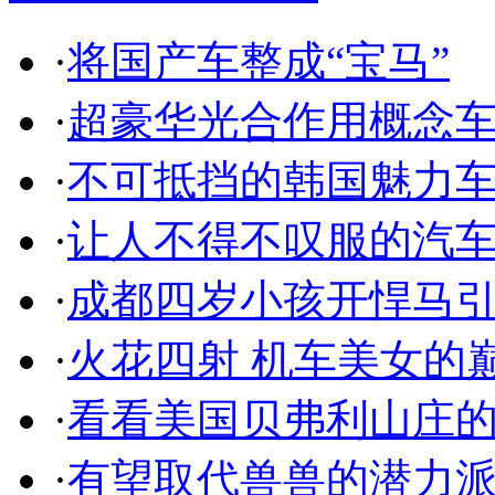
·
将国产车整成“宝马”
·
超豪华光合作用概念
·
不可抵挡的韩国魅力
·
让人不得不叹服的汽
·
成都四岁小孩开悍马
·
火花四射 机车美女的
·
看看美国贝弗利山庄
·
有望取代兽兽的潜力