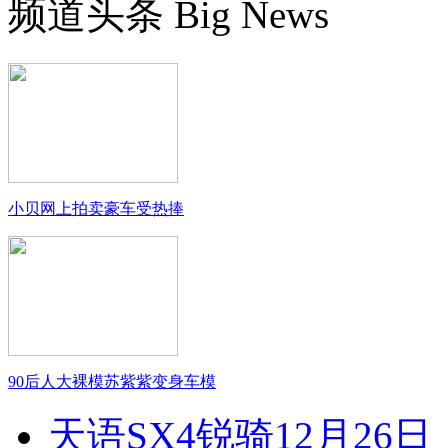
频道头条
Big News
小贝网上拍卖豪车受热捧
90后人大裸模苏紫紫变身车模
天语SX4锐骑12月26