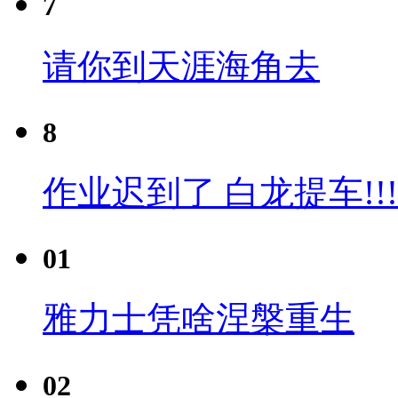
7
请你到天涯海角去
8
作业迟到了 白龙提车!!!
01
雅力士凭啥涅槃重生
02