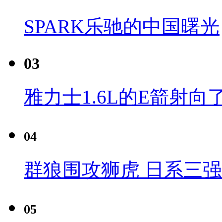
SPARK乐驰的中国曙光
03
雅力士1.6L的E箭射向
04
群狼围攻狮虎 日系三
05