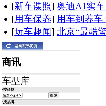
[
新车谍照
]
奥迪A1实
[
用车保养
]
用车到养车
[
玩车趣闻
]
北京“最酷
商讯
车型库
·按价格
·按品牌