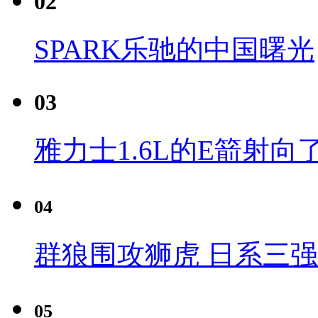
02
SPARK乐驰的中国曙光
03
雅力士1.6L的E箭射向
04
群狼围攻狮虎 日系三
05