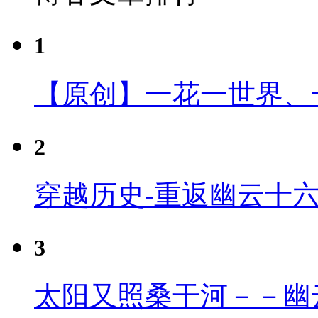
1
【原创】一花一世界、
2
穿越历史-重返幽云十
3
太阳又照桑干河－－幽