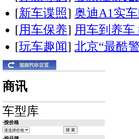
[
新车谍照
]
奥迪A1实
[
用车保养
]
用车到养车
[
玩车趣闻
]
北京“最酷
商讯
车型库
·按价格
·按品牌