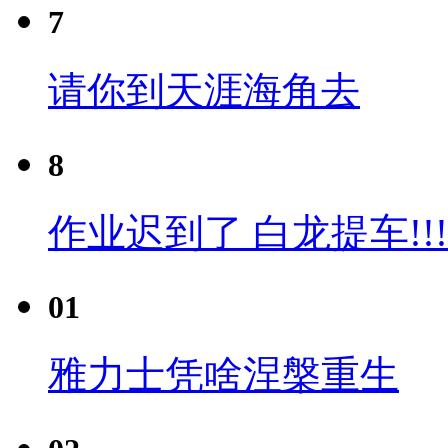
7
请你到天涯海角去
8
作业迟到了 白龙提车!!!
01
雅力士凭啥涅槃重生