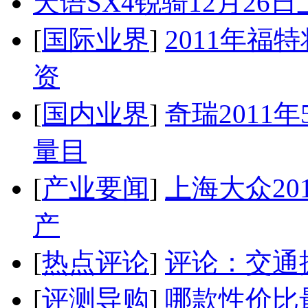
天语SX4锐骑12月26
[
国际业界
]
2011年
资
[
国内业界
]
奇瑞2011
量目
[
产业要闻
]
上海大众20
产
[
热点评论
]
评论：交通
[
评测导购
]
哪款性价比