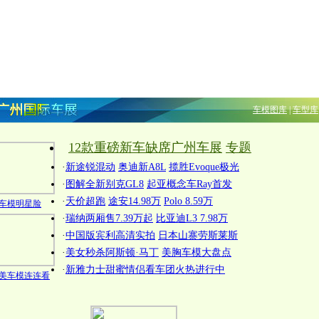
车模图库
|
车型库
12款重磅新车缺席广州车展
专题
·
新途锐混动
奥迪新A8L
揽胜Evoque极光
·
图解全新别克GL8
起亚概念车Ray首发
·
天价超跑
途安14.98万
Polo 8.59万
车模明星脸
·
瑞纳两厢售7.39万起
比亚迪L3 7.98万
·
中国版宾利高清实拍
日本山寨劳斯莱斯
·
美女秒杀阿斯顿·马丁
美胸车模大盘点
·
新雅力士甜蜜情侣看车团火热进行中
美车模连连看