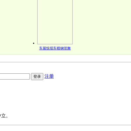
车展惊现车模钢管舞
注册
中立。