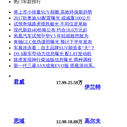
热门车款排行
将上市小排量SUV前瞻 高效环保新趋势
2017款奥迪A6配置曝光 或减重100公斤
试驾奇瑞路虎揽胜极光 不同仅是尾标
现代新款i40价格公布 约合18.6万元起
凤凰汽车试驾中华V3 年轻就敢想敢为
奔驰GLC低伪谍照曝光 预计下半年发布
车展连连看：自主品牌SUV能造多“大“？
DS 6新车型动力信息曝光 配1.8T发动机
路虎发现神行柴油版信息曝光 两种调校
新一代三菱ASX或推EVO版 搭载混动系..
君威
17.99-25.59万
伊兰特
思域
高尔夫
12.98-18.88万