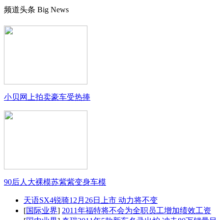
频道头条
Big News
小贝网上拍卖豪车受热捧
90后人大裸模苏紫紫变身车模
天语SX4锐骑12月26日上市 动力将不变
[
国际业界
]
2011年福特将不会为全职员工增加绩效工资