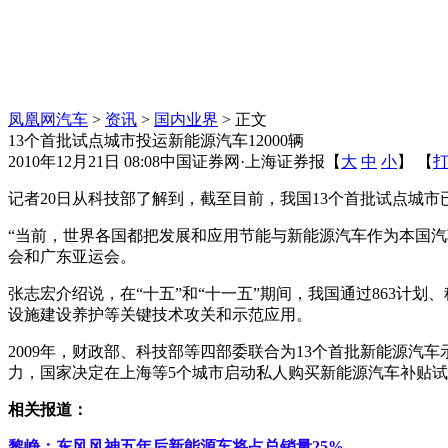
凤凰网汽车
>
资讯
>
国内业界
> 正文
13个首批试点城市投运新能源汽车12000辆
2010年12月21日 08:08
中国证券网·上海证券报
【
大
中
小
】 【
记者20日从科技部了解到，截至目前，我国13个首批试点城
“当前，世界各国都把发展和应用节能与新能源汽车作为本国汽
会和广东亚运会。
张志宏介绍说，在“十五”和“十一五”期间，我国通过863计
设施建设养护等关键技术攻关和示范应用。
2009年，财政部、科技部等四部委联合为13个首批新能源汽车
力，国家决定在上海等5个城市启动私人购买新能源汽车补贴试点
相关报道：
黎峥：东风风神五年后新能源车将占总销量25%