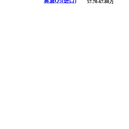
奥迪Q5(进口)
57.70-67.80万