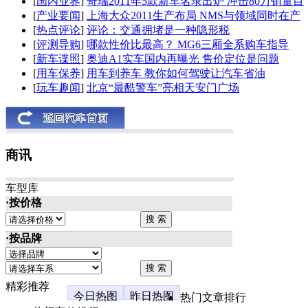
[
国内业界
]
奇瑞2011年5款新车名录出炉 冲击80万销量目
[
产业要闻
]
上海大众2011生产布局 NMS与领域同时在产
[
热点评论
]
评论：交通拥堵是一种隐形税
[
评测导购
]
哪款性价比最高？ MG6三厢全系购车指导
[
新车谍照
]
奥迪A1实车国内再曝光 售价定位是问题
[
用车保养
]
用车到养车 教你如何驾驶让汽车省油
[
玩车趣闻
]
北京“最酷警车”亮相天安门广场
商讯
车型库
·按价格
·按品牌
精彩推荐
今日热图
昨日热图
热门文章排行