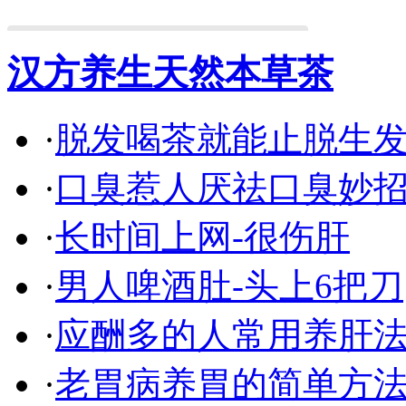
汉方养生天然本草茶
·
脱发喝茶就能止脱生
·
口臭惹人厌祛口臭妙
·
长时间上网-很伤肝
·
男人啤酒肚-头上6把刀
·
应酬多的人常用养肝
·
老胃病养胃的简单方