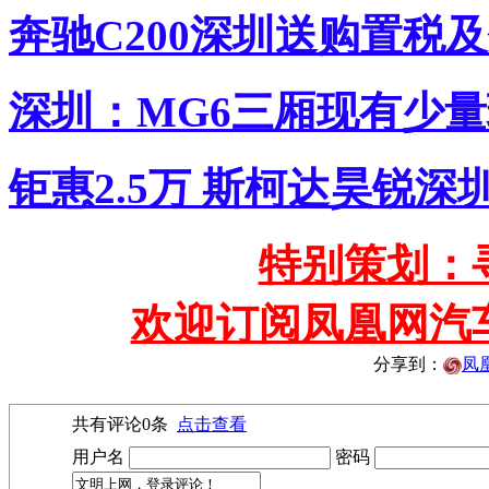
奔驰C200深圳送购置税
深圳：MG6三厢现有少量
钜惠2.5万 斯柯达昊锐深
特别策划：
欢迎订阅凤凰网汽
分享到：
凤
共有评论
0
条
点击查看
用户名
密码