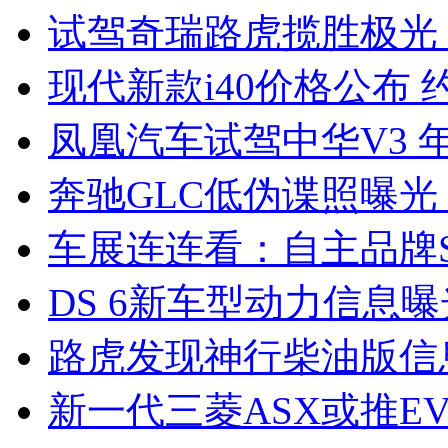
试驾奇瑞路虎揽胜极光
现代新款i40价格公布 约
凤凰汽车试驾中华V3 
奔驰GLC低伪谍照曝光
车展连连看：自主品牌S
DS 6新车型动力信息曝光
路虎发现神行柴油版信
新一代三菱ASX或推EV