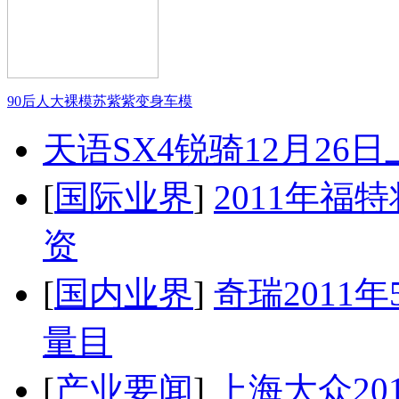
90后人大裸模苏紫紫变身车模
天语SX4锐骑12月26
[
国际业界
]
2011年
资
[
国内业界
]
奇瑞2011
量目
[
产业要闻
]
上海大众20