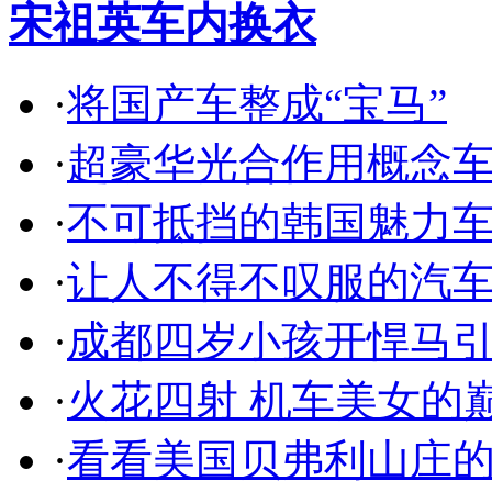
宋祖英车内换衣
·
将国产车整成“宝马”
·
超豪华光合作用概念
·
不可抵挡的韩国魅力
·
让人不得不叹服的汽
·
成都四岁小孩开悍马
·
火花四射 机车美女的
·
看看美国贝弗利山庄