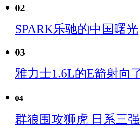
02
SPARK乐驰的中国曙光
03
雅力士1.6L的E箭射向
04
群狼围攻狮虎 日系三