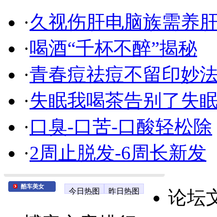
·
久视伤肝电脑族需养
·
喝酒“千杯不醉”揭秘
·
青春痘祛痘不留印妙
·
失眠我喝茶告别了失
·
口臭-口苦-口酸轻松除
·
2周止脱发-6周长新发
酷车美女
今日热图
昨日热图
论坛