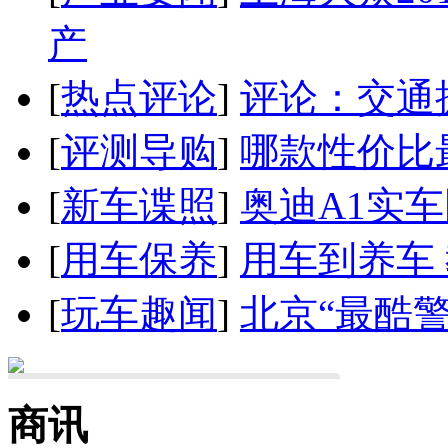
产
[
热点评论
]
评论：交通
[
评测导购
]
哪款性价比
[
新车谍照
]
奥迪A1实
[
用车保养
]
用车到养车
[
玩车趣闻
]
北京“最酷
商讯