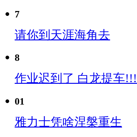
7
请你到天涯海角去
8
作业迟到了 白龙提车!!!
01
雅力士凭啥涅槃重生