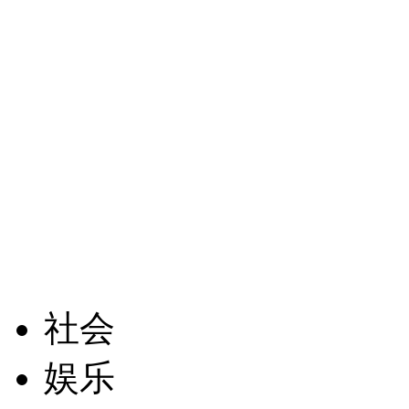
社会
娱乐