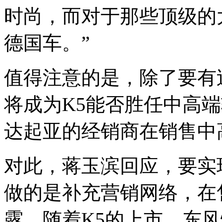
时尚，而对于那些顶级的
德国车。”
值得注意的是，除了要有
将成为K5能否胜任中高
达起亚的经销商在销售中
对此，蒋玉滨回应，要实
做的是补充营销网络，在
露，随着K5的上市，东