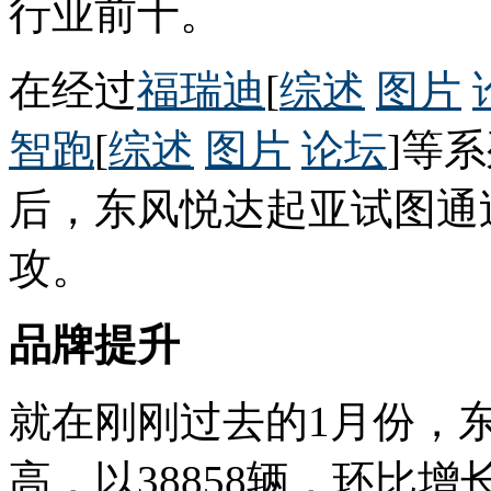
行业前十。
在经过
福瑞迪
[
综述
图片
智跑
[
综述
图片
论坛
]等
后，东风悦达起亚试图通
攻。
品牌提升
就在刚刚过去的1月份，
高，以38858辆，环比增