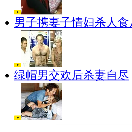
男子携妻子情妇杀人食
绿帽男交欢后杀妻自尽