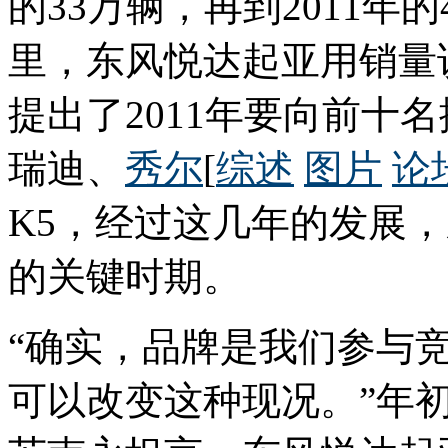
的33万辆，再到2011年
里，东风悦达起亚用销量
提出了2011年要向前十
瑞迪、
秀尔
[
综述
图片
论
K5，经过这几年的发展
的关键时期。
“确实，品牌是我们参与
可以改变这种现况。”年