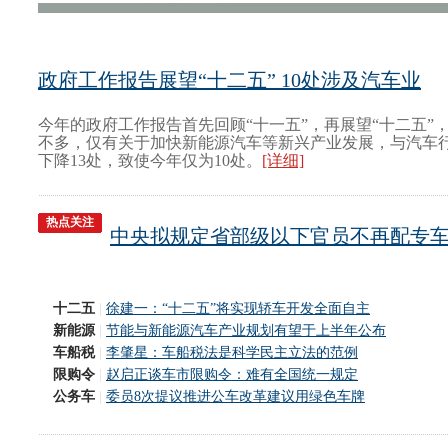
政府工作报告展望“十二五” 10处涉及汽车业
今年的政府工作报告首先回顾“十一五”，再展望“十二五”
不多，仅有关于加快新能源汽车等新兴产业发展，与汽车
下降13处，致使今年仅为10处。
[详细]
热点关注
中央拟规定省部级以下官员不再配专
十二五
|
徐建一：“十二五”将实现轿车开发全面自主
新能源
|
节能与新能源汽车产业规划有望于上半年公布
车船税
|
李肇星：车船税法是科学民主立法的范例
限购令
|
赵启正谈车市限购令：难有全国统一规定
公务车
|
委员8次提议推进公车改革建议用绿色车牌