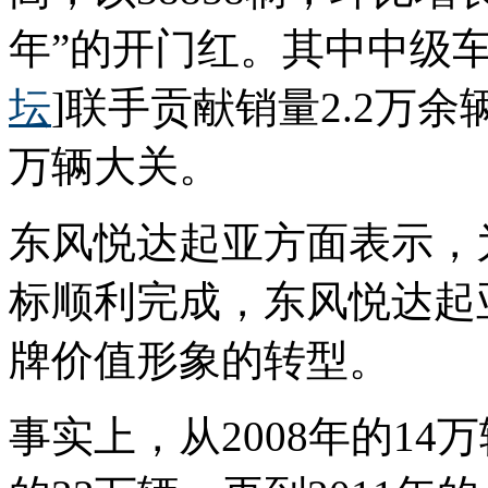
年”的开门红。其中中级
坛
]联手贡献销量2.2万
万辆大关。
东风悦达起亚方面表示，为
标顺利完成，东风悦达起
牌价值形象的转型。
事实上，从2008年的14万