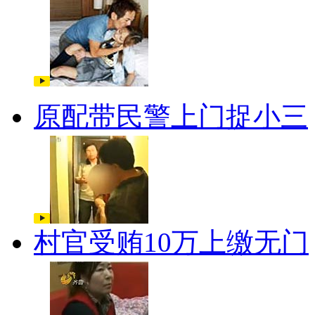
原配带民警上门捉小三
村官受贿10万上缴无门