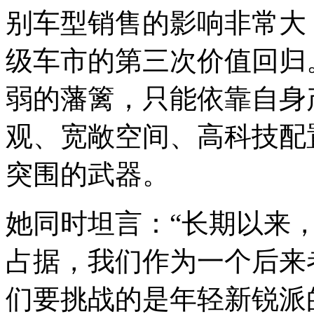
别车型销售的影响非常大
级车市的第三次价值回归
弱的藩篱，只能依靠自身
观、宽敞空间、高科技配
突围的武器。
她同时坦言：“长期以来
占据，我们作为一个后来
们要挑战的是年轻新锐派