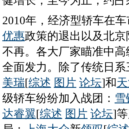
健增长，至今为止，约占
2010年，经济型轿车在
优惠
政策的退出以及北京
不再。各大厂家瞄准中高
全面发力。除了传统日系
美瑞
[
综述
图片
论坛
]和
天
级轿车纷纷加入战团：
雪
达
睿翼
[
综述
图片
论坛
]