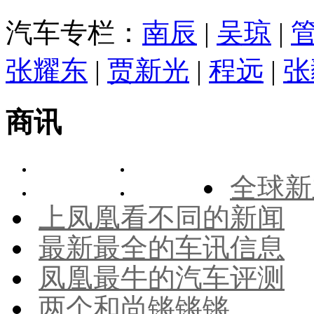
汽车专栏：
南辰
|
吴琼
|
张耀东
|
贾新光
|
程远
|
张
商讯
全球新
上凤凰看不同的新闻
最新最全的车讯信息
凤凰最牛的汽车评测
两个和尚锵锵锵