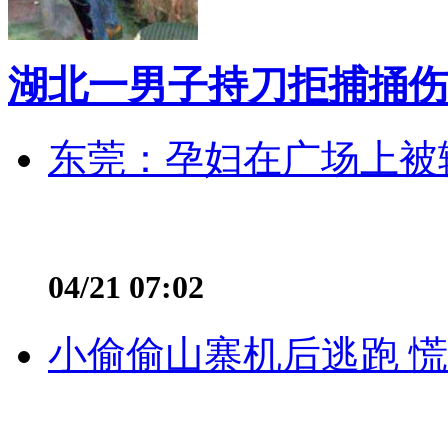
湖北一男子持刀拒捕捅伤
东莞：孕妇在广场上被辅
04/21 07:02
小偷偷山寨机后逃跑 慌不