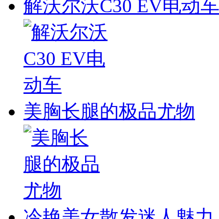
解沃尔沃C30 EV电动
美胸长腿的极品尤物
冷艳美女散发迷人魅力