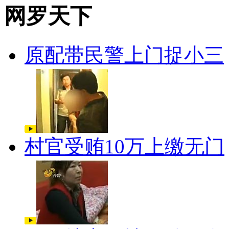
网罗天下
原配带民警上门捉小三
村官受贿10万上缴无门