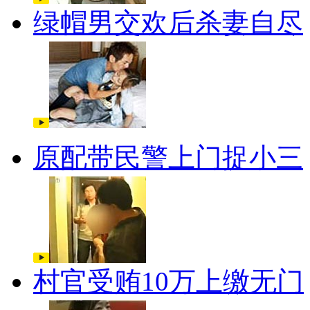
绿帽男交欢后杀妻自尽
原配带民警上门捉小三
村官受贿10万上缴无门