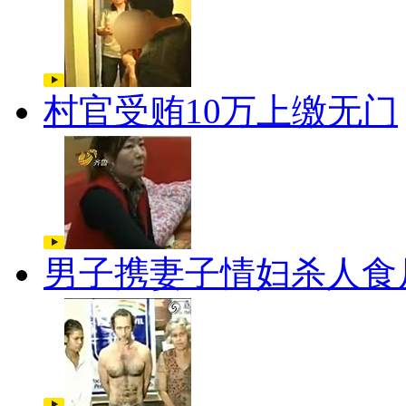
村官受贿10万上缴无门
男子携妻子情妇杀人食