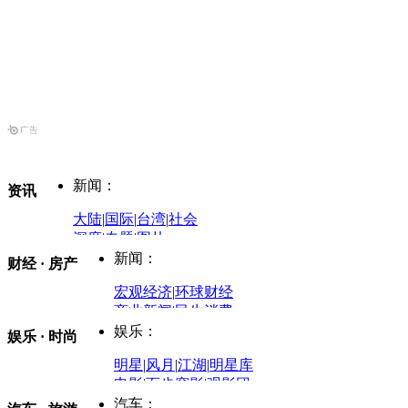
新闻：
资讯
大陆
|
国际
|
台湾
|
社会
深度
|
专题
|
图片
中国政要资料库
新闻：
财经 · 房产
评论：
宏观经济
|
环球财经
商业新闻
|
民生消费
时事开讲
娱乐：
娱乐 · 时尚
评论：
军事：
明星
|
风月
|
江湖
|
明星库
商业评论
|
宏观分析
电影
|
百步穿影
|
观影团
防务观察
|
防务写真
金融观察
|
财知道
星座
|
塔罗
|
演出
汽车：