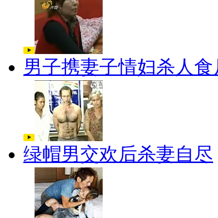
男子携妻子情妇杀人食
绿帽男交欢后杀妻自尽