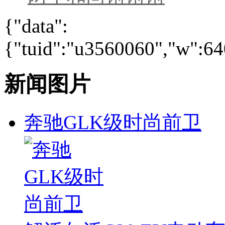
{"data":
{"tuid":"u3560060","w":640
新闻图片
奔驰GLK级时尚前卫