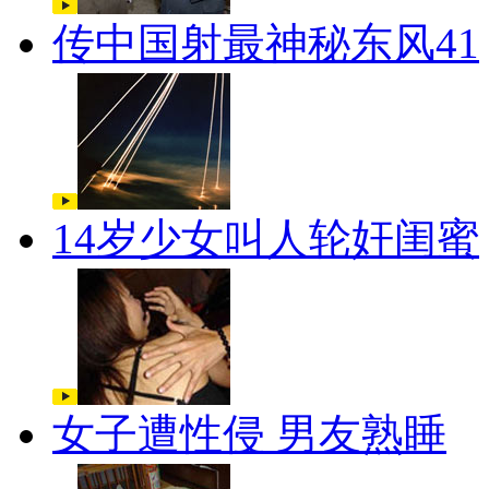
传中国射最神秘东风41
14岁少女叫人轮奸闺蜜
女子遭性侵 男友熟睡