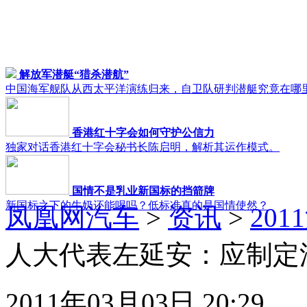
解放军潜艇“猎杀潜航”
中国海军舰队从西太平洋演练归来，自卫队研判潜艇究竟在哪
香港红十字会如何守护公信力
独家对话香港红十字会秘书长陈启明，解析其运作模式。
国情不是乳业新国标的挡箭牌
新国标之下的牛奶还能喝吗？低标准真的是国情使然？
凤凰网汽车
>
资讯
>
20
人大代表左延安：应制定
2011年03月03日 20:29