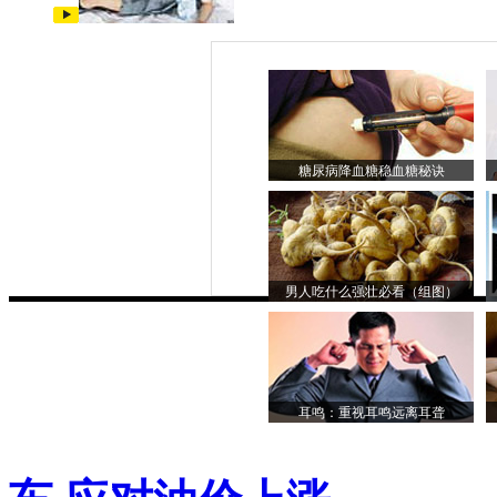
糖尿病降血糖稳血糖秘诀
男人吃什么强壮必看（组图）
耳鸣：重视耳鸣远离耳聋