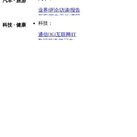
汽车 · 旅游
中国军情
|
环球军情
外媒视角
凤凰网·非常道
|
星光邦
业界
|
评论
|
访谈
|
报告
体育：
股票：
时尚：
新车
|
国内
|
海外
|
谍照
购车
|
导购
|
试驾
|
图解
科技：
NBA
|
CBA
|
大局观
科技 · 健康
炒股大赛
|
图解资金流向
时装
|
美容
|
美体
|
论坛
文化
|
人文
|
酷车
|
游记
中超
|
国际足球
|
图片
投资观察
|
龙虎榜点评
化妆品库
|
试用中心
通信
|
3G
|
互联网
|
IT
用车
|
专栏
|
二手车
黑马追踪
|
明星分析师
情感
|
奢侈品
|
图片
数码频道
|
笔记本
历史：
赛事
|
城市站
|
经销商
时尚品牌库
科技专题
|
探索
论坛
|
报价库
|
图片库
理财：
轶闻秘档
|
历史映像室
健康：
历史专题
|
民间说史
城市：
基金
|
理财
|
银行
|
保险
外汇
|
期货
|
黄金
养生
|
食疗
|
心理
|
疾病
文化：
对话
|
专栏
|
城市之星
收藏
|
职场
热点
|
论坛
|
找大夫
陕西
|
河南
|
广州
|
重庆
文化时评
|
文坛往事
图库
|
百科
|
疾病查询
青岛
|
福州
|
厦门
|
宁波
房产：
人文轶闻
|
文化热点
专题
|
卡路里计算器
辽宁
|
山东
|
天津
视频
|
健康无小事
资讯
|
政策
|
市场
|
专题
教育：
旅游：
高清大图
|
豪宅
|
家居
建筑
|
风水
|
访谈
|
置业
高考
|
公务员
|
考研
百家迹忆
|
全球GO
|
专题
房企
|
曝光
|
新盘
|
公寓
育人者
|
教育投诉
游中感动
|
红酒美食
别墅
|
商业
|
旅游
|
海外
出境游
|
国内游
|
周边游
养老
|
热帖
|
宅男宅女
列国志
|
九州记
|
浮生闲