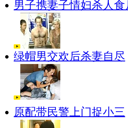
男子携妻子情妇杀人食
绿帽男交欢后杀妻自尽
原配带民警上门捉小三