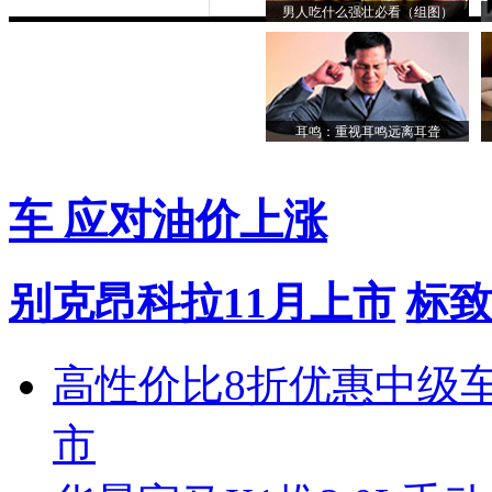
男人吃什么强壮必看（组图）
耳鸣：重视耳鸣远离耳聋
车 应对油价上涨
别克昂科拉11月上市
标致
高性价比8折优惠中级
市