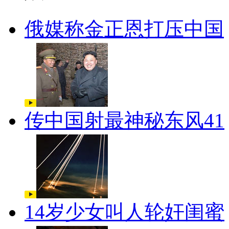
俄媒称金正恩打压中国
传中国射最神秘东风41
14岁少女叫人轮奸闺蜜