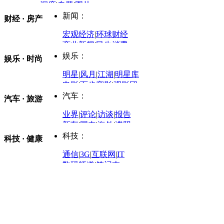
深度
|
专题
|
图片
中国政要资料库
新闻：
财经 · 房产
评论：
宏观经济
|
环球财经
商业新闻
|
民生消费
时事开讲
娱乐：
娱乐 · 时尚
评论：
军事：
明星
|
风月
|
江湖
|
明星库
商业评论
|
宏观分析
电影
|
百步穿影
|
观影团
防务观察
|
防务写真
金融观察
|
财知道
星座
|
塔罗
|
演出
汽车：
汽车 · 旅游
中国军情
|
环球军情
外媒视角
凤凰网·非常道
|
星光邦
业界
|
评论
|
访谈
|
报告
体育：
股票：
时尚：
新车
|
国内
|
海外
|
谍照
购车
|
导购
|
试驾
|
图解
科技：
NBA
|
CBA
|
大局观
科技 · 健康
炒股大赛
|
图解资金流向
时装
|
美容
|
美体
|
论坛
文化
|
人文
|
酷车
|
游记
中超
|
国际足球
|
图片
投资观察
|
龙虎榜点评
化妆品库
|
试用中心
通信
|
3G
|
互联网
|
IT
用车
|
专栏
|
二手车
黑马追踪
|
明星分析师
情感
|
奢侈品
|
图片
数码频道
|
笔记本
历史：
赛事
|
城市站
|
经销商
时尚品牌库
科技专题
|
探索
论坛
|
报价库
|
图片库
理财：
轶闻秘档
|
历史映像室
健康：
历史专题
|
民间说史
城市：
基金
|
理财
|
银行
|
保险
外汇
|
期货
|
黄金
养生
|
食疗
|
心理
|
疾病
文化：
对话
|
专栏
|
城市之星
收藏
|
职场
热点
|
论坛
|
找大夫