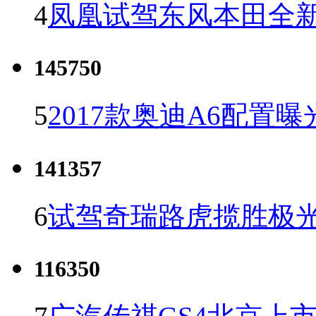
4
凤凰试驾东风本田全新C
145750
5
2017款奥迪A6配置曝
141357
6
试驾奇瑞路虎揽胜极光
116350