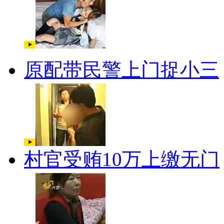
原配带民警上门捉小三
村官受贿10万上缴无门