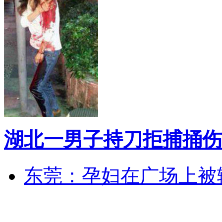
湖北一男子持刀拒捕捅伤
东莞：孕妇在广场上被辅