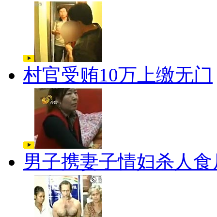
村官受贿10万上缴无门
男子携妻子情妇杀人食