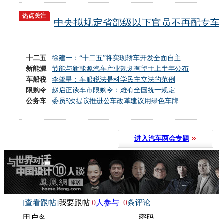
热点关注
中央拟规定省部级以下官员不再配专
十二五
|
徐建一：“十二五”将实现轿车开发全面自主
新能源
|
节能与新能源汽车产业规划有望于上半年公布
车船税
|
李肇星：车船税法是科学民主立法的范例
限购令
|
赵启正谈车市限购令：难有全国统一规定
公务车
|
委员8次提议推进公车改革建议用绿色车牌
进入汽车两会专题
[查看跟帖]
我要跟帖
0
人参与
0
条评论
用户名
密码