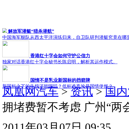
解放军潜艇“猎杀潜航”
中国海军舰队从西太平洋演练归来，自卫队研判潜艇究竟在哪
香港红十字会如何守护公信力
独家对话香港红十字会秘书长陈启明，解析其运作模式。
国情不是乳业新国标的挡箭牌
新国标之下的牛奶还能喝吗？低标准真的是国情使然？
凤凰网汽车
>
资讯
>
国内
拥堵费暂不考虑 广州“两会
2011年03月07日 09:35