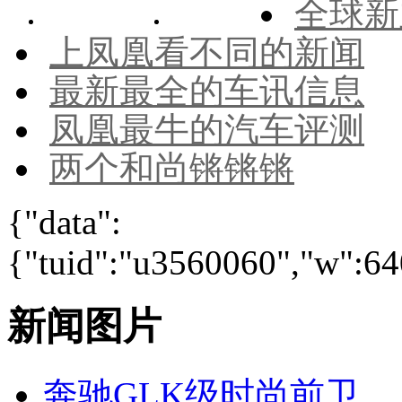
全球新
上凤凰看不同的新闻
最新最全的车讯信息
凤凰最牛的汽车评测
两个和尚锵锵锵
{"data":
{"tuid":"u3560060","w":640
新闻图片
奔驰GLK级时尚前卫