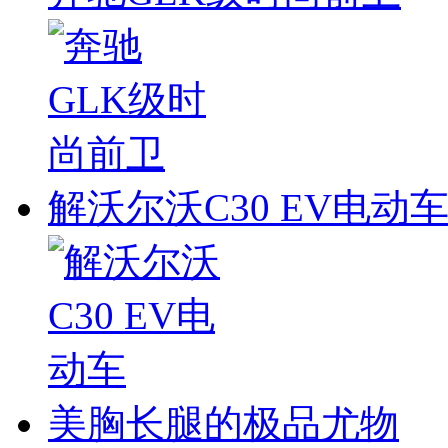
解沃尔沃C30 EV电动
美胸长腿的极品尤物