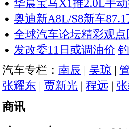
华晨宝马X1推2.0L手
奥迪新A8L/S8新车87.
全球汽车论坛精彩观点
发改委11日或调油价
汽车专栏：
南辰
|
吴琼
|
张耀东
|
贾新光
|
程远
|
张
商讯