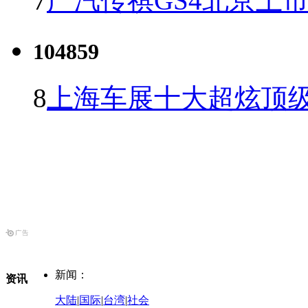
7
广汽传祺GS4北京上市 
104859
8
上海车展十大超炫顶级
新闻：
资讯
大陆
|
国际
|
台湾
|
社会