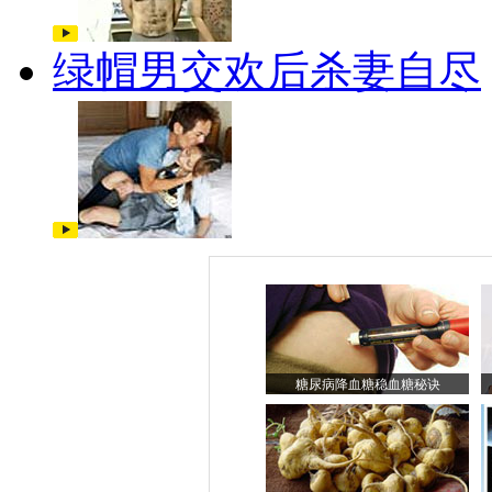
绿帽男交欢后杀妻自尽
糖尿病降血糖稳血糖秘诀