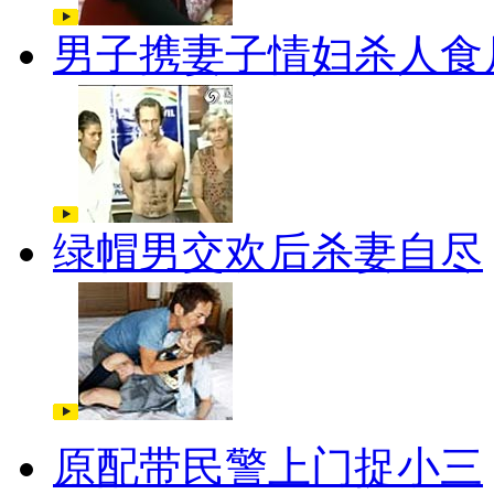
男子携妻子情妇杀人食
绿帽男交欢后杀妻自尽
原配带民警上门捉小三