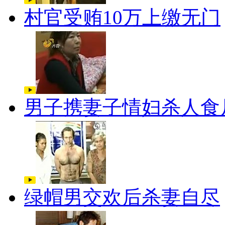
村官受贿10万上缴无门
男子携妻子情妇杀人食
绿帽男交欢后杀妻自尽