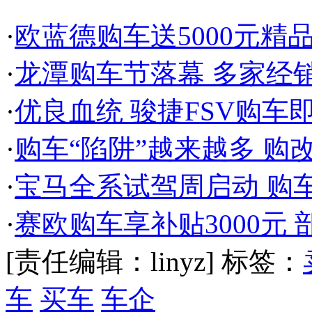
·
欧蓝德购车送5000元精
·
龙潭购车节落幕 多家经
·
优良血统 骏捷FSV购车即
·
购车“陷阱”越来越多 购
·
宝马全系试驾周启动 购
·
赛欧购车享补贴3000元
[责任编辑：linyz]
标签：
车
买车
车企