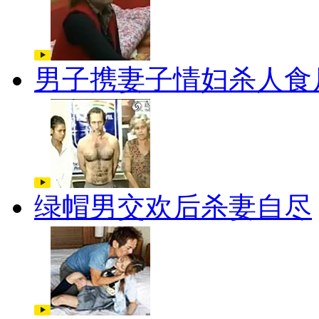
男子携妻子情妇杀人食
绿帽男交欢后杀妻自尽