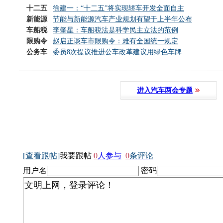
十二五
|
徐建一：“十二五”将实现轿车开发全面自主
新能源
|
节能与新能源汽车产业规划有望于上半年公布
车船税
|
李肇星：车船税法是科学民主立法的范例
限购令
|
赵启正谈车市限购令：难有全国统一规定
公务车
|
委员8次提议推进公车改革建议用绿色车牌
进入汽车两会专题
[查看跟帖]
我要跟帖
0
人参与
0
条评论
用户名
密码