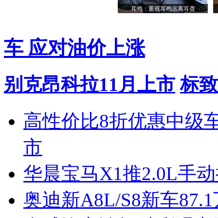
耳鸣：重视耳鸣远离耳聋
车 应对油价上涨
别克昂科拉11月上市
标致
高性价比8折优惠中级
市
华晨宝马X1推2.0L手
奥迪新A8L/S8新车87.