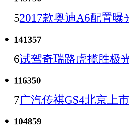
5
2017款奥迪A6配置曝
141357
6
试驾奇瑞路虎揽胜极光
116350
7
广汽传祺GS4北京上市 
104859