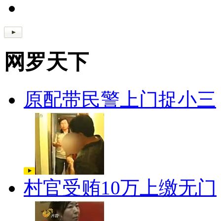
网罗天下
原配带民警上门捉小三
村官受贿10万上缴无门