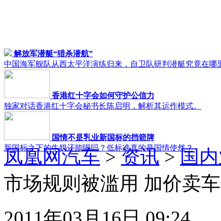
解放军潜艇“猎杀潜航”
中国海军舰队从西太平洋演练归来，自卫队研判潜艇究竟在哪
香港红十字会如何守护公信力
独家对话香港红十字会秘书长陈启明，解析其运作模式。
国情不是乳业新国标的挡箭牌
新国标之下的牛奶还能喝吗？低标准真的是国情使然？
凤凰网汽车
>
资讯
>
国内
市场规则被滥用 加价卖车
2011年03月16日 09:24