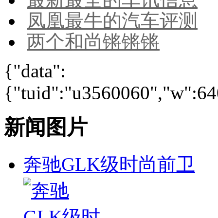
凤凰最牛的汽车评测
两个和尚锵锵锵
{"data":
{"tuid":"u3560060","w":640
新闻图片
奔驰GLK级时尚前卫