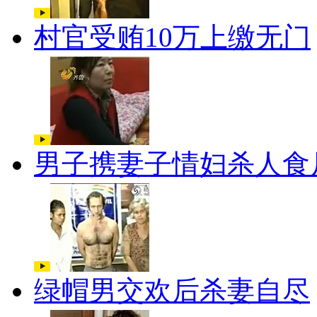
村官受贿10万上缴无门
男子携妻子情妇杀人食
绿帽男交欢后杀妻自尽