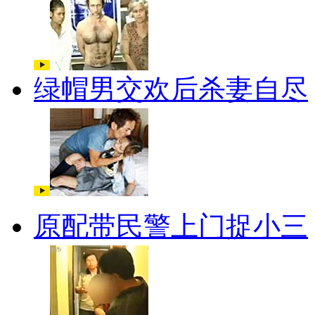
绿帽男交欢后杀妻自尽
原配带民警上门捉小三