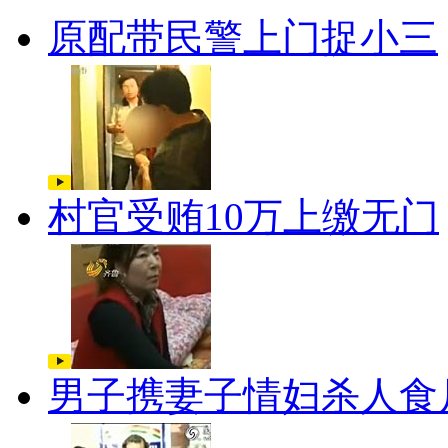
原配带民警上门捉小三
村官受贿10万上缴无门
男子携妻子情妇杀人食