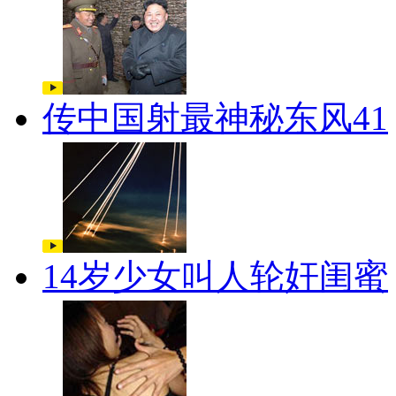
传中国射最神秘东风41
14岁少女叫人轮奸闺蜜