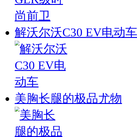
解沃尔沃C30 EV电动
美胸长腿的极品尤物