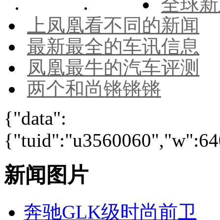
全球新
上凤凰看不同的新闻
最新最全的车讯信息
凤凰最牛的汽车评测
两个和尚锵锵锵
{"data":
{"tuid":"u3560060","w":640
新闻图片
奔驰GLK级时尚前卫