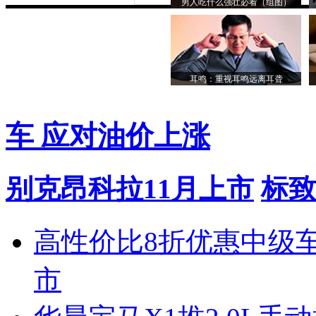
男人吃什么强壮必看（组图）
耳鸣：重视耳鸣远离耳聋
车 应对油价上涨
别克昂科拉11月上市
标致
高性价比8折优惠中级
市