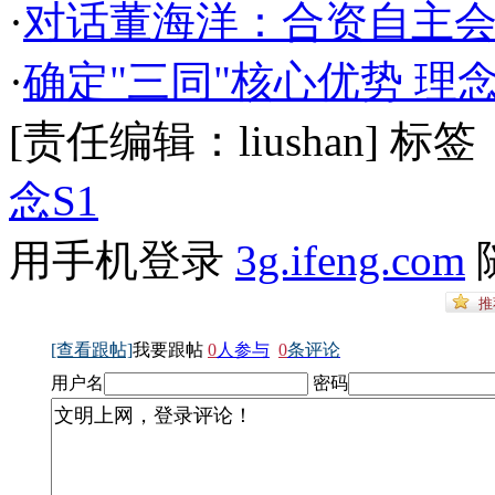
·
对话董海洋：合资自主
·
确定"三同"核心优势 理
[责任编辑：liushan]
标签
念S1
用手机登录
3g.ifeng.com
[查看跟帖]
我要跟帖
0
人参与
0
条评论
用户名
密码