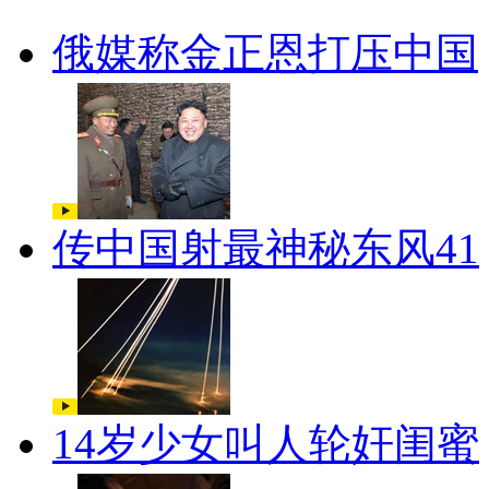
俄媒称金正恩打压中国
传中国射最神秘东风41
14岁少女叫人轮奸闺蜜