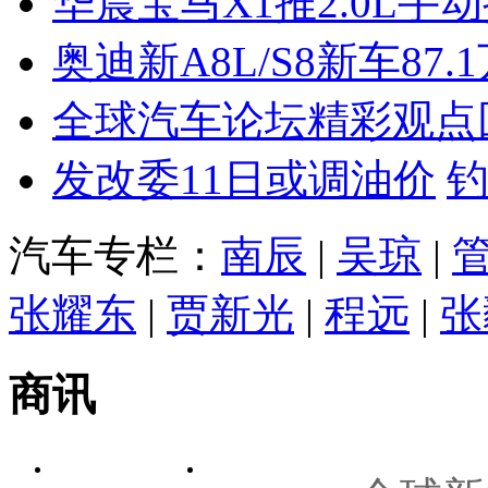
华晨宝马X1推2.0L手
奥迪新A8L/S8新车87.
全球汽车论坛精彩观点
发改委11日或调油价
汽车专栏：
南辰
|
吴琼
|
张耀东
|
贾新光
|
程远
|
张
商讯