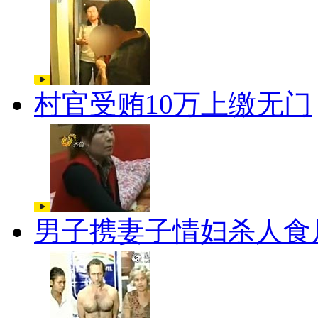
村官受贿10万上缴无门
男子携妻子情妇杀人食