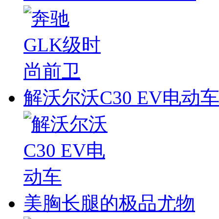
解沃尔沃C30 EV电动
美胸长腿的极品尤物