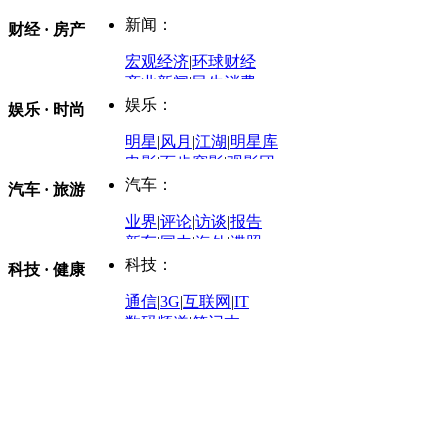
深度
|
专题
|
图片
中国政要资料库
新闻：
财经 · 房产
评论：
宏观经济
|
环球财经
商业新闻
|
民生消费
时事开讲
娱乐：
娱乐 · 时尚
评论：
军事：
明星
|
风月
|
江湖
|
明星库
商业评论
|
宏观分析
电影
|
百步穿影
|
观影团
防务观察
|
防务写真
金融观察
|
财知道
星座
|
塔罗
|
演出
汽车：
汽车 · 旅游
中国军情
|
环球军情
外媒视角
凤凰网·非常道
|
星光邦
业界
|
评论
|
访谈
|
报告
体育：
股票：
时尚：
新车
|
国内
|
海外
|
谍照
购车
|
导购
|
试驾
|
图解
科技：
NBA
|
CBA
|
大局观
科技 · 健康
炒股大赛
|
图解资金流向
时装
|
美容
|
美体
|
论坛
文化
|
人文
|
酷车
|
游记
中超
|
国际足球
|
图片
投资观察
|
龙虎榜点评
化妆品库
|
试用中心
通信
|
3G
|
互联网
|
IT
用车
|
专栏
|
二手车
黑马追踪
|
明星分析师
情感
|
奢侈品
|
图片
数码频道
|
笔记本
历史：
赛事
|
城市站
|
经销商
时尚品牌库
科技专题
|
探索
论坛
|
报价库
|
图片库
理财：
轶闻秘档
|
历史映像室
健康：
历史专题
|
民间说史
城市：
基金
|
理财
|
银行
|
保险
外汇
|
期货
|
黄金
养生
|
食疗
|
心理
|
疾病
文化：
对话
|
专栏
|
城市之星
收藏
|
职场
热点
|
论坛
|
找大夫
陕西
|
河南
|
广州
|
重庆