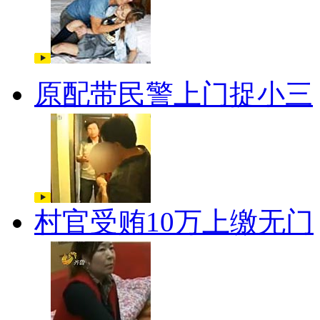
原配带民警上门捉小三
村官受贿10万上缴无门