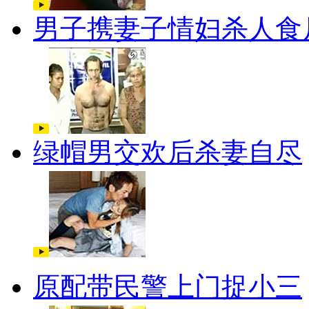
男子携妻子情妇杀人食
绿帽男交欢后杀妻自尽
原配带民警上门捉小三