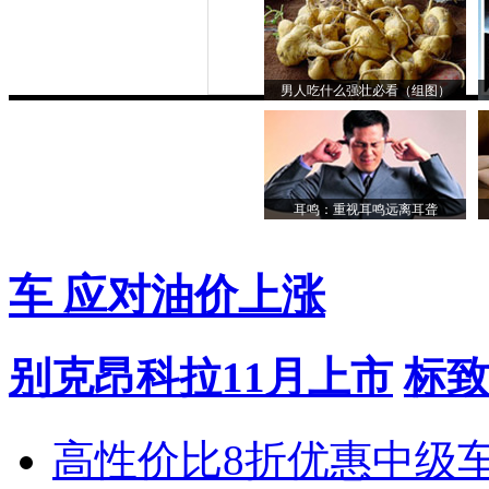
男人吃什么强壮必看（组图）
耳鸣：重视耳鸣远离耳聋
车 应对油价上涨
别克昂科拉11月上市
标致
高性价比8折优惠中级