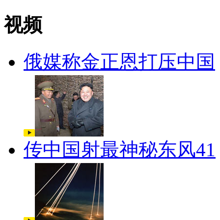
视频
俄媒称金正恩打压中国
传中国射最神秘东风41