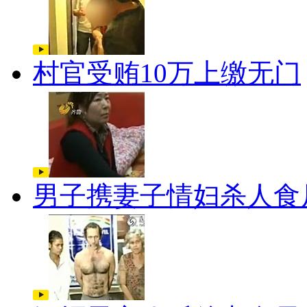
村官受贿10万上缴无门
男子携妻子情妇杀人食