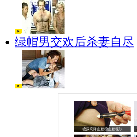
绿帽男交欢后杀妻自尽
糖尿病降血糖稳血糖秘诀