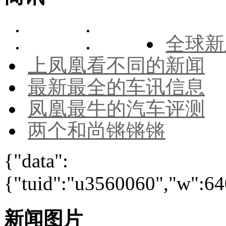
全球新
上凤凰看不同的新闻
最新最全的车讯信息
凤凰最牛的汽车评测
两个和尚锵锵锵
{"data":
{"tuid":"u3560060","w":640
新闻图片