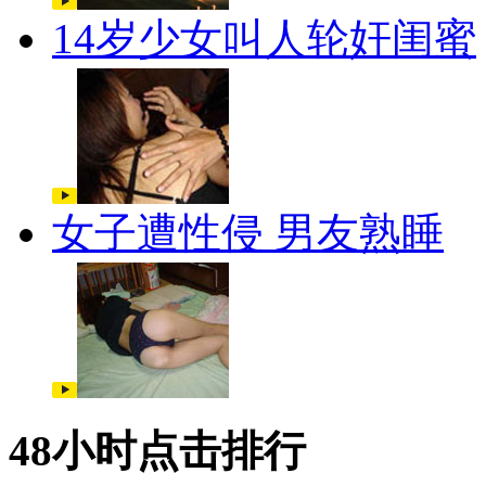
14岁少女叫人轮奸闺蜜
女子遭性侵 男友熟睡
48小时点击排行