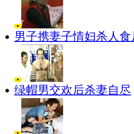
男子携妻子情妇杀人食
绿帽男交欢后杀妻自尽