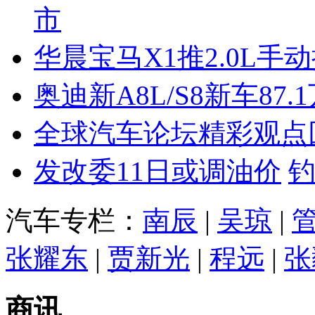
市
华晨宝马X1推2.0L手
奥迪新A8L/S8新车87.
全球汽车论坛精彩观点
发改委11日或调油价
汽车专栏：
南辰
|
吴琼
|
张耀东
|
贾新光
|
程远
|
张
商讯