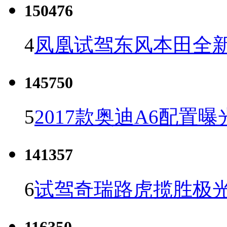
150476
4
凤凰试驾东风本田全新C
145750
5
2017款奥迪A6配置曝
141357
6
试驾奇瑞路虎揽胜极光
116350