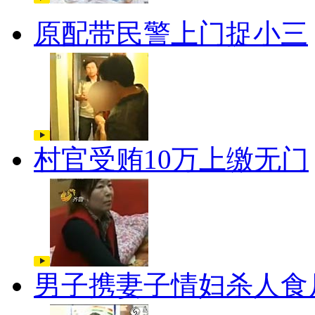
原配带民警上门捉小三
村官受贿10万上缴无门
男子携妻子情妇杀人食