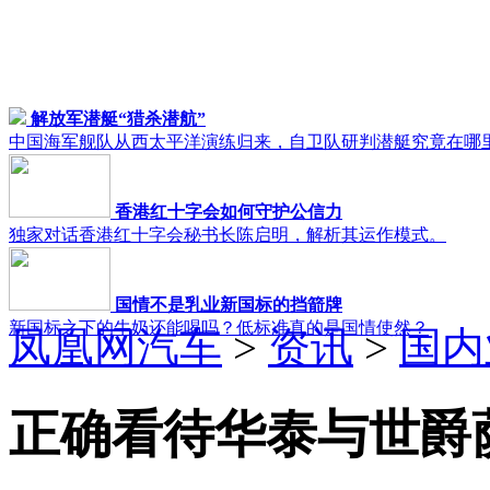
解放军潜艇“猎杀潜航”
中国海军舰队从西太平洋演练归来，自卫队研判潜艇究竟在哪
香港红十字会如何守护公信力
独家对话香港红十字会秘书长陈启明，解析其运作模式。
国情不是乳业新国标的挡箭牌
新国标之下的牛奶还能喝吗？低标准真的是国情使然？
凤凰网汽车
>
资讯
>
国内
正确看待华泰与世爵萨