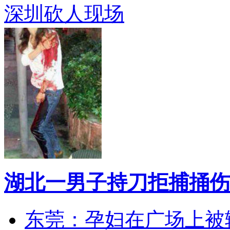
深圳砍人现场
湖北一男子持刀拒捕捅伤
东莞：孕妇在广场上被辅