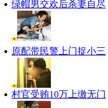
绿帽男交欢后杀妻自尽
原配带民警上门捉小三
村官受贿10万上缴无门