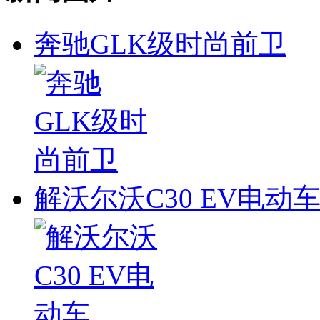
奔驰GLK级时尚前卫
解沃尔沃C30 EV电动