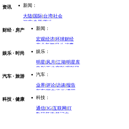
新闻：
资讯
大陆
|
国际
|
台湾
|
社会
深度
|
专题
|
图片
中国政要资料库
新闻：
财经 · 房产
评论：
宏观经济
|
环球财经
商业新闻
|
民生消费
时事开讲
娱乐：
娱乐 · 时尚
评论：
军事：
明星
|
风月
|
江湖
|
明星库
商业评论
|
宏观分析
电影
|
百步穿影
|
观影团
防务观察
|
防务写真
金融观察
|
财知道
星座
|
塔罗
|
演出
汽车：
汽车 · 旅游
中国军情
|
环球军情
外媒视角
凤凰网·非常道
|
星光邦
业界
|
评论
|
访谈
|
报告
体育：
股票：
时尚：
新车
|
国内
|
海外
|
谍照
购车
|
导购
|
试驾
|
图解
科技：
NBA
|
CBA
|
大局观
科技 · 健康
炒股大赛
|
图解资金流向
时装
|
美容
|
美体
|
论坛
文化
|
人文
|
酷车
|
游记
中超
|
国际足球
|
图片
投资观察
|
龙虎榜点评
化妆品库
|
试用中心
通信
|
3G
|
互联网
|
IT
用车
|
专栏
|
二手车
黑马追踪
|
明星分析师
情感
|
奢侈品
|
图片
数码频道
|
笔记本
历史：
赛事
|
城市站
|
经销商
时尚品牌库
科技专题
|
探索
论坛
|
报价库
|
图片库
理财：
轶闻秘档
|
历史映像室