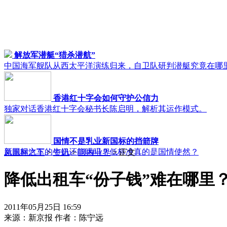
解放军潜艇“猎杀潜航”
中国海军舰队从西太平洋演练归来，自卫队研判潜艇究竟在哪
香港红十字会如何守护公信力
独家对话香港红十字会秘书长陈启明，解析其运作模式。
国情不是乳业新国标的挡箭牌
新国标之下的牛奶还能喝吗？低标准真的是国情使然？
凤凰网汽车
>
资讯
>
国内业界
> 正文
降低出租车“份子钱”难在哪里
2011年05月25日 16:59
来源：
新京报
作者：
陈宁远