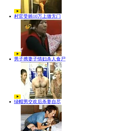
村官受贿10万上缴无门
男子携妻子情妇杀人食尸
绿帽男交欢后杀妻自尽