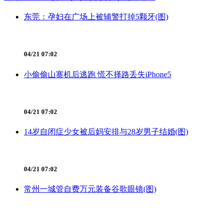
东莞：孕妇在广场上被辅警打掉5颗牙(图)
04/21 07:02
小偷偷山寨机后逃跑 慌不择路丢失iPhone5
04/21 07:02
14岁自闭症少女被后妈安排与28岁男子结婚(图)
04/21 07:02
常州一城管自费万元装备谷歌眼镜(图)