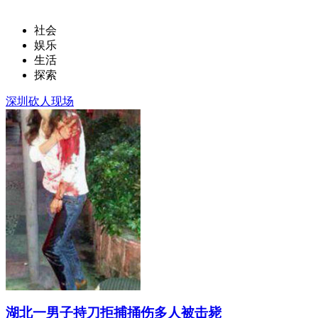
社会
娱乐
生活
探索
深圳砍人现场
湖北一男子持刀拒捕捅伤多人被击毙