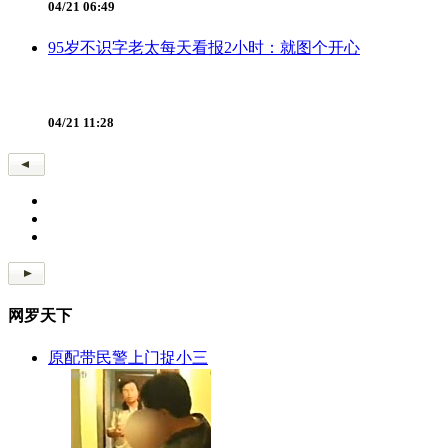
04/21 06:49
95岁不识字老太每天看报2小时：就图个开心
04/21 11:28
网罗天下
原配带民警上门捉小三