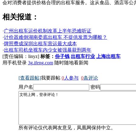
会对消费者提供价格合理的出租车服务。这从食品、酒店等公
相关报道：
·
广州出租车运价机制改革上半年恐难听证
·
计价器难倒湖南娄底出租车 不提供发票为哪般？
·
牌照费成深圳出租车营运最大成本
·
出租车司机坐视车内少女被强暴获刑两年
[责任编辑：linyz]
标签：
份子钱
出租车行业
上海出租车
用手机登录
3g.ifeng.com
随时随地看新闻
[查看跟帖]
我要跟帖
0
人参与
0
条评论
用户名
密码
所有评论仅代表网友意见，凤凰网保持中立。