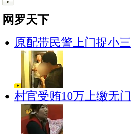
网罗天下
原配带民警上门捉小三
村官受贿10万上缴无门