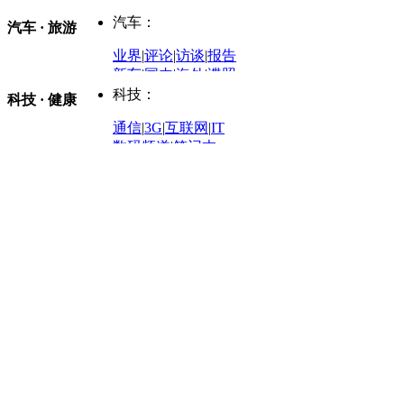
电影
|
百步穿影
|
观影团
防务观察
|
防务写真
金融观察
|
财知道
星座
|
塔罗
|
演出
汽车：
汽车 · 旅游
中国军情
|
环球军情
外媒视角
凤凰网·非常道
|
星光邦
业界
|
评论
|
访谈
|
报告
体育：
股票：
时尚：
新车
|
国内
|
海外
|
谍照
购车
|
导购
|
试驾
|
图解
科技：
NBA
|
CBA
|
大局观
科技 · 健康
炒股大赛
|
图解资金流向
时装
|
美容
|
美体
|
论坛
文化
|
人文
|
酷车
|
游记
中超
|
国际足球
|
图片
投资观察
|
龙虎榜点评
化妆品库
|
试用中心
通信
|
3G
|
互联网
|
IT
用车
|
专栏
|
二手车
黑马追踪
|
明星分析师
情感
|
奢侈品
|
图片
数码频道
|
笔记本
历史：
赛事
|
城市站
|
经销商
时尚品牌库
科技专题
|
探索
论坛
|
报价库
|
图片库
理财：
轶闻秘档
|
历史映像室
健康：
历史专题
|
民间说史
城市：
基金
|
理财
|
银行
|
保险
外汇
|
期货
|
黄金
养生
|
食疗
|
心理
|
疾病
文化：
对话
|
专栏
|
城市之星
收藏
|
职场
热点
|
论坛
|
找大夫
陕西
|
河南
|
广州
|
重庆
文化时评
|
文坛往事
图库
|
百科
|
疾病查询
青岛
|
福州
|
厦门
|
宁波
房产：
人文轶闻
|
文化热点
专题
|
卡路里计算器
辽宁
|
山东
|
天津
视频
|
健康无小事
资讯
|
政策
|
市场
|
专题
教育：
旅游：
高清大图
|
豪宅
|
家居
建筑
|
风水
|
访谈
|
置业
高考
|
公务员
|
考研
百家迹忆
|
全球GO
|
专题
房企
|
曝光
|
新盘
|
公寓
育人者
|
教育投诉
游中感动
|
红酒美食
别墅
|
商业
|
旅游
|
海外
出境游
|
国内游
|
周边游