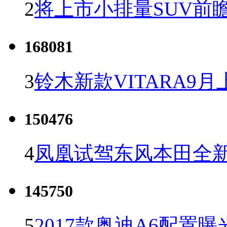
2
将上市小排量SUV前
168081
3
铃木新款VITARA9月
150476
4
凤凰试驾东风本田全新C
145750
5
2017款奥迪A6配置曝