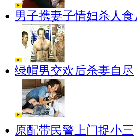
男子携妻子情妇杀人食
绿帽男交欢后杀妻自尽
原配带民警上门捉小三