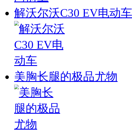
解沃尔沃C30 EV电动
美胸长腿的极品尤物