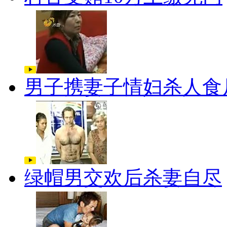
男子携妻子情妇杀人食
绿帽男交欢后杀妻自尽