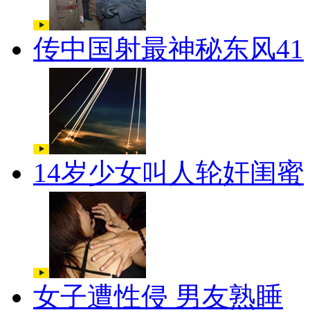
传中国射最神秘东风41
14岁少女叫人轮奸闺蜜
女子遭性侵 男友熟睡