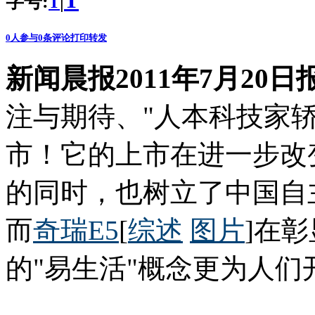
T
字号:
|
T
0
人参与
0
条评论
打印
转发
新闻晨报2011年7月20日
注与期待、"人本科技家轿
市！它的上市在进一步改
的同时，也树立了中国自
而
奇瑞E5
[
综述
图片
]在
的"易生活"概念更为人