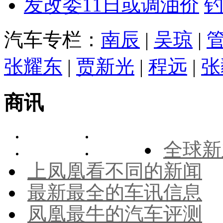
发改委11日或调油价
汽车专栏：
南辰
|
吴琼
|
张耀东
|
贾新光
|
程远
|
张
商讯
全球新
上凤凰看不同的新闻
最新最全的车讯信息
凤凰最牛的汽车评测