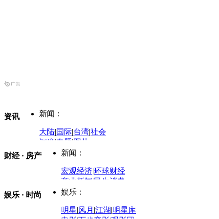
新闻：
资讯
大陆
|
国际
|
台湾
|
社会
深度
|
专题
|
图片
中国政要资料库
新闻：
财经 · 房产
评论：
宏观经济
|
环球财经
商业新闻
|
民生消费
时事开讲
娱乐：
娱乐 · 时尚
评论：
军事：
明星
|
风月
|
江湖
|
明星库
商业评论
|
宏观分析