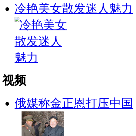
冷艳美女散发迷人魅力
视频
俄媒称金正恩打压中国