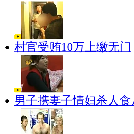
村官受贿10万上缴无门
男子携妻子情妇杀人食