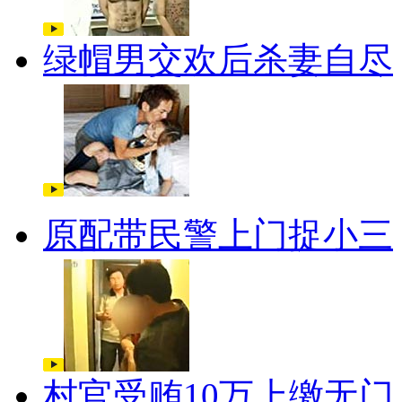
绿帽男交欢后杀妻自尽
原配带民警上门捉小三
村官受贿10万上缴无门