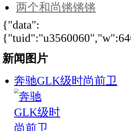
两个和尚锵锵锵
{"data":
{"tuid":"u3560060","w":640
新闻图片
奔驰GLK级时尚前卫