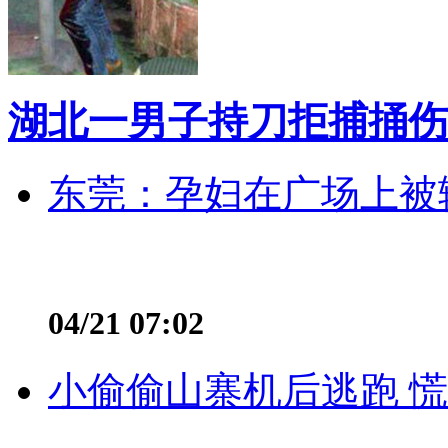
湖北一男子持刀拒捕捅伤
东莞：孕妇在广场上被辅
04/21 07:02
小偷偷山寨机后逃跑 慌不