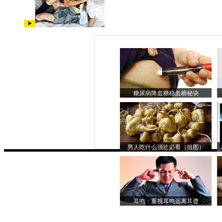
糖尿病降血糖稳血糖秘诀
男人吃什么强壮必看（组图）
耳鸣：重视耳鸣远离耳聋