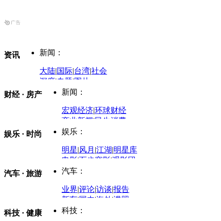
新闻：
资讯
大陆
|
国际
|
台湾
|
社会
深度
|
专题
|
图片
中国政要资料库
新闻：
财经 · 房产
评论：
宏观经济
|
环球财经
商业新闻
|
民生消费
时事开讲
娱乐：
娱乐 · 时尚
评论：
军事：
明星
|
风月
|
江湖
|
明星库
商业评论
|
宏观分析
电影
|
百步穿影
|
观影团
防务观察
|
防务写真
金融观察
|
财知道
星座
|
塔罗
|
演出
汽车：
汽车 · 旅游
中国军情
|
环球军情
外媒视角
凤凰网·非常道
|
星光邦
业界
|
评论
|
访谈
|
报告
体育：
股票：
时尚：
新车
|
国内
|
海外
|
谍照
购车
|
导购
|
试驾
|
图解
科技：
NBA
|
CBA
|
大局观
科技 · 健康
炒股大赛
|
图解资金流向
时装
|
美容
|
美体
|
论坛
文化
|
人文
|
酷车
|
游记