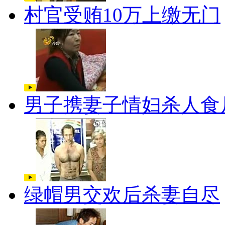
村官受贿10万上缴无门
男子携妻子情妇杀人食
绿帽男交欢后杀妻自尽