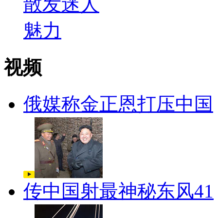
视频
俄媒称金正恩打压中国
传中国射最神秘东风41