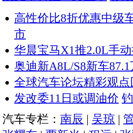
高性价比8折优惠中级
市
华晨宝马X1推2.0L手
奥迪新A8L/S8新车87.
全球汽车论坛精彩观点
发改委11日或调油价
汽车专栏：
南辰
|
吴琼
|