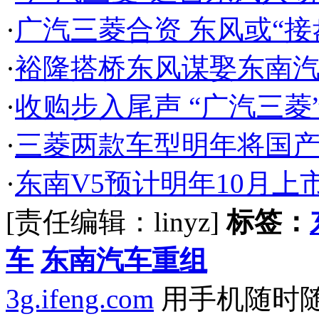
·
广汽三菱合资 东风或“接
·
裕隆搭桥东风谋娶东南汽
·
收购步入尾声 “广汽三菱
·
三菱两款车型明年将国产 
·
东南V5预计明年10月上
[责任编辑：linyz]
标签：
车
东南汽车重组
3g.ifeng.com
用手机随时