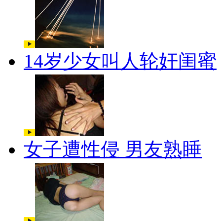
14岁少女叫人轮奸闺蜜
女子遭性侵 男友熟睡