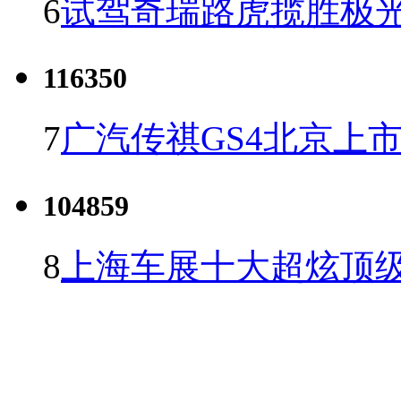
6
试驾奇瑞路虎揽胜极光
116350
7
广汽传祺GS4北京上市 
104859
8
上海车展十大超炫顶级