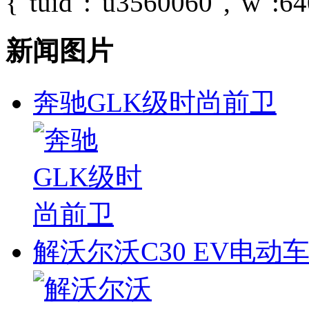
{"tuid":"u3560060","w":640
新闻图片
奔驰GLK级时尚前卫
解沃尔沃C30 EV电动