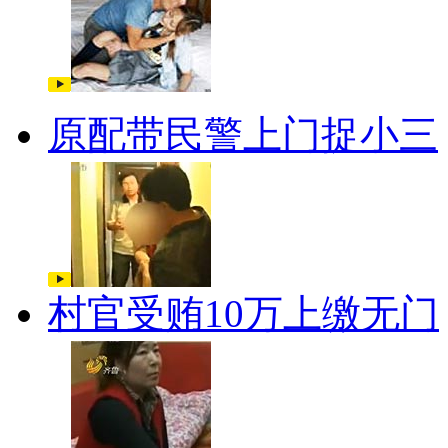
原配带民警上门捉小三
村官受贿10万上缴无门