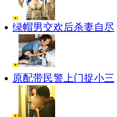
绿帽男交欢后杀妻自尽
原配带民警上门捉小三