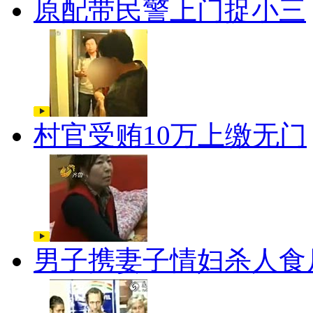
原配带民警上门捉小三
村官受贿10万上缴无门
男子携妻子情妇杀人食