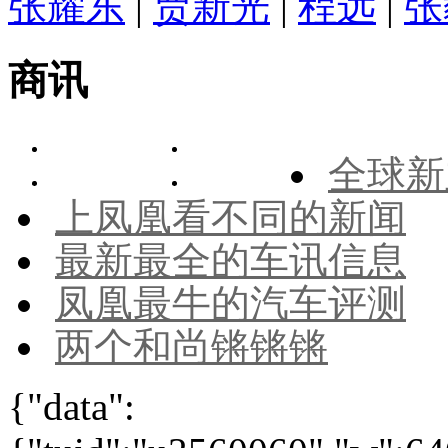
张耀东
|
贾新光
|
程远
|
张
商讯
全球新
上凤凰看不同的新闻
最新最全的车讯信息
凤凰最牛的汽车评测
两个和尚锵锵锵
{"data":