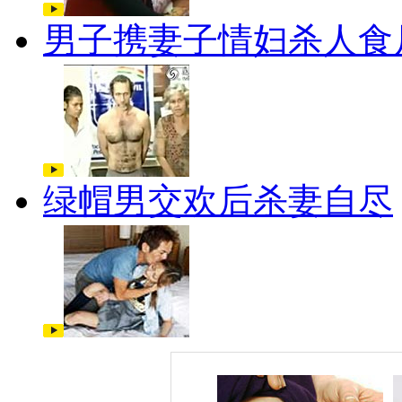
男子携妻子情妇杀人食
绿帽男交欢后杀妻自尽