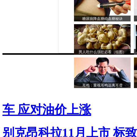
糖尿病降血糖稳血糖秘诀
男人吃什么强壮必看（组图）
耳鸣：重视耳鸣远离耳聋
车 应对油价上涨
别克昂科拉11月上市
标致