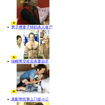
男子携妻子情妇杀人食尸
绿帽男交欢后杀妻自尽
原配带民警上门捉小三