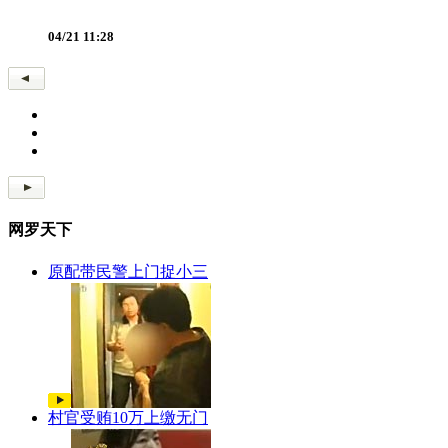
04/21 11:28
网罗天下
原配带民警上门捉小三
村官受贿10万上缴无门