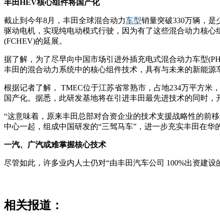
丰田HEV核心组件将国产化
截止到今年8月，丰田全球混合动力
车型
销量突破330万辆，
驱动电机，实现纯电动模式行驶，因为有了这些混合动力核心组件
(FCHEV)的延展。
据了解，为了尽早向中国市场引进外插充电式混合动力车型(PH
丰田的混合动力系统中的核心组件技术，具有与未来的新能源车共
根据记者了解， TMEC位于江苏省常熟市，占地234万平方
国产化。据悉，此研发基地将在引进丰田最先进技术的同时，
“这意味着，原来丰田总部对合资企业的技术支援战略性的前移
中心一起，组成中国研发的“三驾马车”，进一步充实丰田在华
一汽、广汽或难掌握核心技术
尽管如此，许多业内人士仍对“由丰田汽车公司 100%出资建
相关报道：