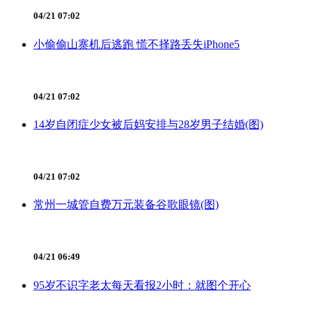
04/21 07:02
小偷偷山寨机后逃跑 慌不择路丢失iPhone5
04/21 07:02
14岁自闭症少女被后妈安排与28岁男子结婚(图)
04/21 07:02
常州一城管自费万元装备谷歌眼镜(图)
04/21 06:49
95岁不识字老太每天看报2小时：就图个开心