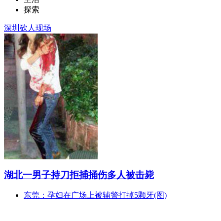
探索
深圳砍人现场
湖北一男子持刀拒捕捅伤多人被击毙
东莞：孕妇在广场上被辅警打掉5颗牙(图)