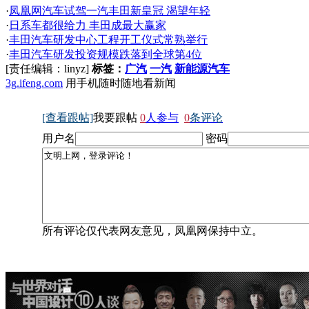
·
凤凰网汽车试驾一汽丰田新皇冠 渴望年轻
·
日系车都很给力 丰田成最大赢家
·
丰田汽车研发中心工程开工仪式常熟举行
·
丰田汽车研发投资规模跌落到全球第4位
[责任编辑：linyz]
标签：
广汽
一汽
新能源汽车
3g.ifeng.com
用手机随时随地看新闻
[查看跟帖]
我要跟帖
0
人参与
0
条评论
用户名
密码
所有评论仅代表网友意见，凤凰网保持中立。