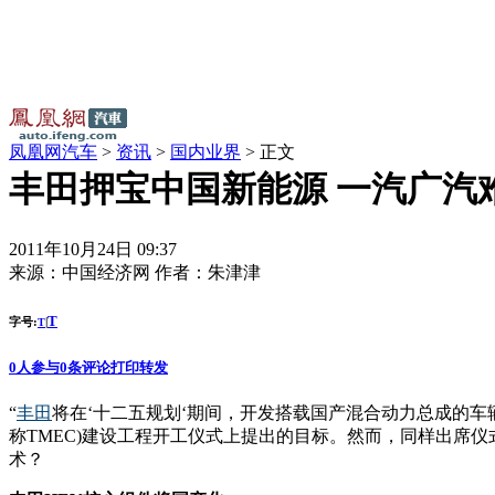
凤凰网汽车
>
资讯
>
国内业界
> 正文
丰田押宝中国新能源 一汽广汽
2011年10月24日 09:37
来源：
中国经济网
作者：
朱津津
T
字号:
|
T
0
人参与
0
条评论
打印
转发
“
丰田
将在‘十二五规划‘期间，开发搭载国产混合动力总成的车辆
称TMEC)建设工程开工仪式上提出的目标。然而，同样出席
术？