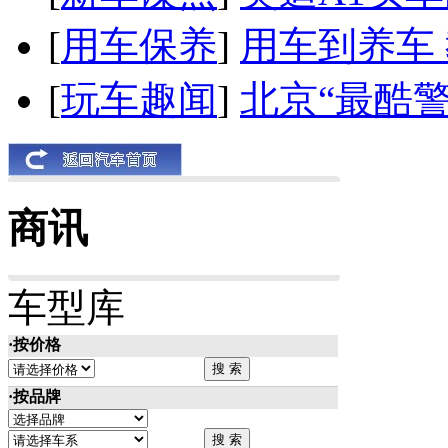
[
用车保养
]
用车到养车
[
玩车趣闻
]
北京“最酷
商讯
车型库
·按价格
·按品牌