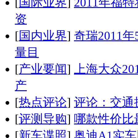
[
国际业界
]
2011年
资
[
国内业界
]
奇瑞2011
量目
[
产业要闻
]
上海大众20
产
[
热点评论
]
评论：交通
[
评测导购
]
哪款性价比
[
新车谍照
]
奥迪A1实