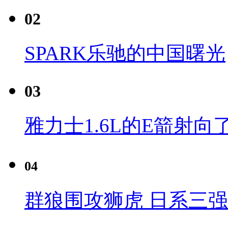
02
SPARK乐驰的中国曙光
03
雅力士1.6L的E箭射向
04
群狼围攻狮虎 日系三