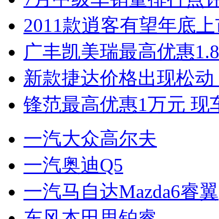
2011款逍客有望年底上市
广丰凯美瑞最高优惠1.
新款捷达价格出现松动 
锋范最高优惠1万元 现
一汽大众高尔夫
一汽奥迪Q5
一汽马自达Mazda6睿翼
东风本田思铂睿