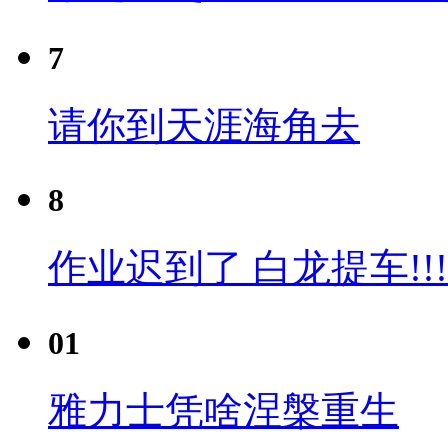
7
请你到天涯海角去
8
作业迟到了 白龙提车!!!
01
雅力士凭啥涅槃重生