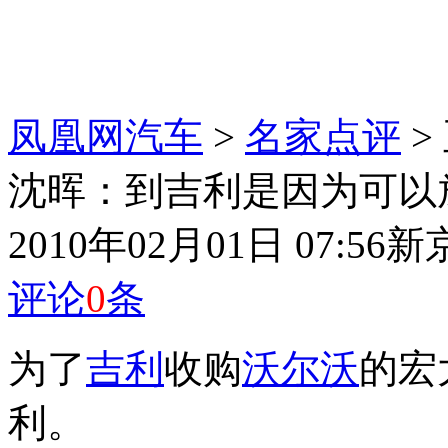
凤凰网汽车
>
名家点评
>
沈晖：到吉利是因为可以
2010年02月01日 07:56
新
评论
0
条
为了
吉利
收购
沃尔沃
的宏
利。