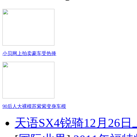
小贝网上拍卖豪车受热捧
90后人大裸模苏紫紫变身车模
天语SX4锐骑12月26