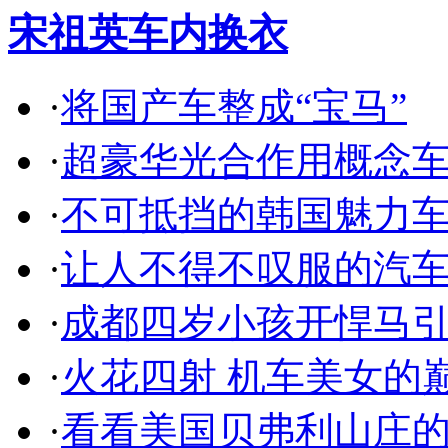
宋祖英车内换衣
·
将国产车整成“宝马”
·
超豪华光合作用概念
·
不可抵挡的韩国魅力
·
让人不得不叹服的汽
·
成都四岁小孩开悍马
·
火花四射 机车美女的
·
看看美国贝弗利山庄