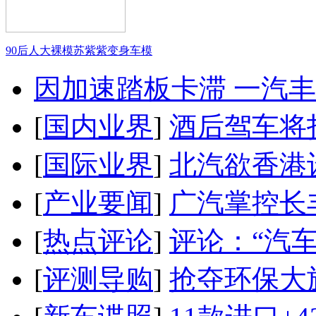
90后人大裸模苏紫紫变身车模
因加速踏板卡滞 一汽丰田
[
国内业界
]
酒后驾车将扣
[
国际业界
]
北汽欲香港
[
产业要闻
]
广汽掌控长
[
热点评论
]
评论：“汽
[
评测导购
]
抢夺环保大