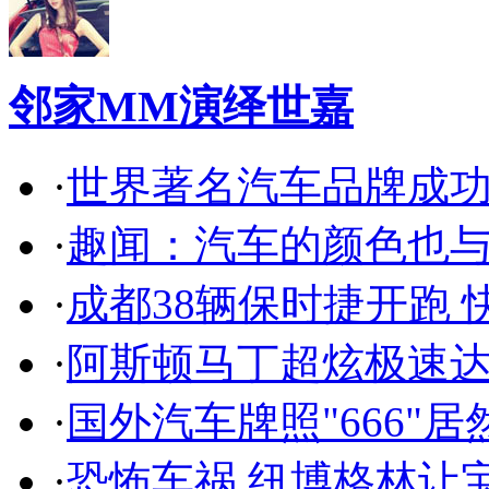
邻家MM演绎世嘉
·
世界著名汽车品牌成
·
趣闻：汽车的颜色也
·
成都38辆保时捷开跑 
·
阿斯顿马丁超炫极速达
·
国外汽车牌照"666"
·
恐怖车祸 纽博格林让