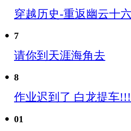
穿越历史-重返幽云十六
7
请你到天涯海角去
8
作业迟到了 白龙提车!!!
01