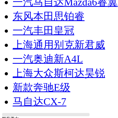
一汽马自达Mazda6睿翼
东风本田思铂睿
一汽丰田皇冠
上海通用别克新君威
一汽奥迪新A4L
上海大众斯柯达昊锐
新款奔驰E级
马自达CX-7