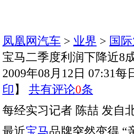
凤凰网汽车
>
业界
>
国际
宝马二季度利润下降近8成
2009年08月12日 07:31
每
印
】
共有评论
0
条
每经实习记者 陈喆 发自
最近
宝马
品牌突然变得 “