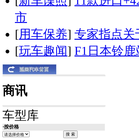
[
新车谍照
]
11款进口+
市
[
用车保养
]
专家指点关
[
玩车趣闻
]
F1日本铃
商讯
车型库
·按价格