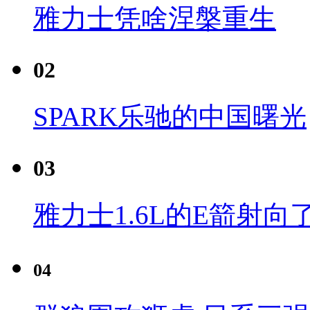
雅力士凭啥涅槃重生
02
SPARK乐驰的中国曙光
03
雅力士1.6L的E箭射向
04