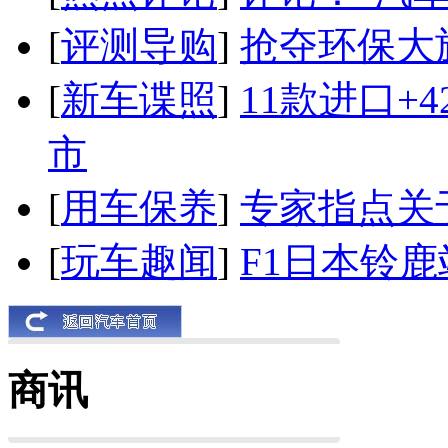
[
评测导购
]
抢夺环保大
[
新车谍照
]
11款进口+
市
[
用车保养
]
专家指点关
[
玩车趣闻
]
F1日本铃
商讯