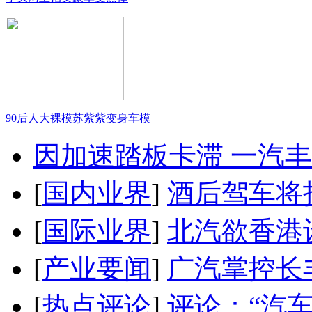
90后人大裸模苏紫紫变身车模
因加速踏板卡滞 一汽丰田
[
国内业界
]
酒后驾车将扣
[
国际业界
]
北汽欲香港
[
产业要闻
]
广汽掌控长
[
热点评论
]
评论：“汽