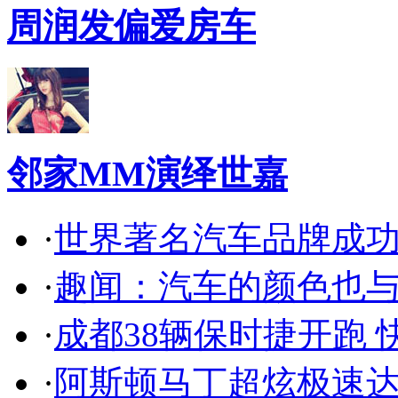
周润发偏爱房车
邻家MM演绎世嘉
·
世界著名汽车品牌成
·
趣闻：汽车的颜色也
·
成都38辆保时捷开跑 
·
阿斯顿马丁超炫极速达