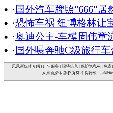
·
国外汽车牌照"666"
·
恐怖车祸 纽博格林让
·
奥迪公主-车模周伟童
·
国外曝奔驰C级旅行车
凤凰新媒体介绍
|
广告服务
|
招聘信息
|
保护隐私权
|
免责
凤凰新媒体 版权所有 不得转载
legal@if