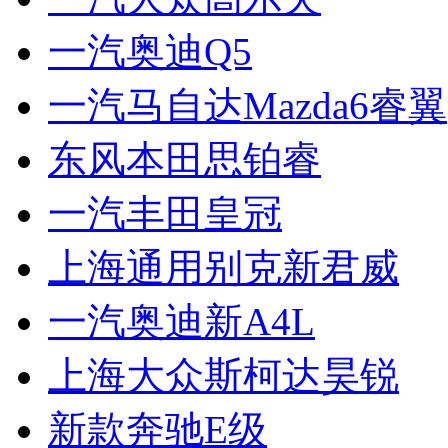
一汽奥迪Q5
一汽马自达Mazda6睿翼
东风本田思铂睿
一汽丰田皇冠
上海通用别克新君威
一汽奥迪新A4L
上海大众斯柯达昊锐
新款奔驰E级