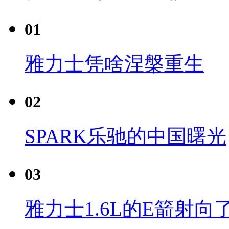
01
雅力士凭啥涅槃重生
02
SPARK乐驰的中国曙光
03
雅力士1.6L的E箭射向