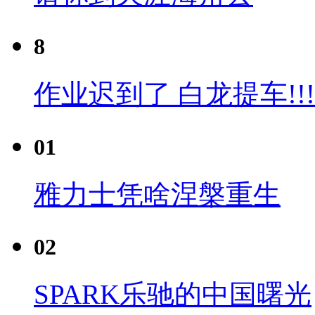
8
作业迟到了 白龙提车!!!
01
雅力士凭啥涅槃重生
02
SPARK乐驰的中国曙光