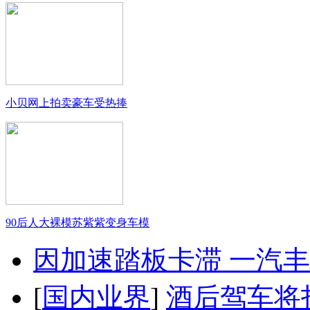
小贝网上拍卖豪车受热捧
90后人大裸模苏紫紫变身车模
因加速踏板卡滞 一汽丰田
[
国内业界
]
酒后驾车将扣