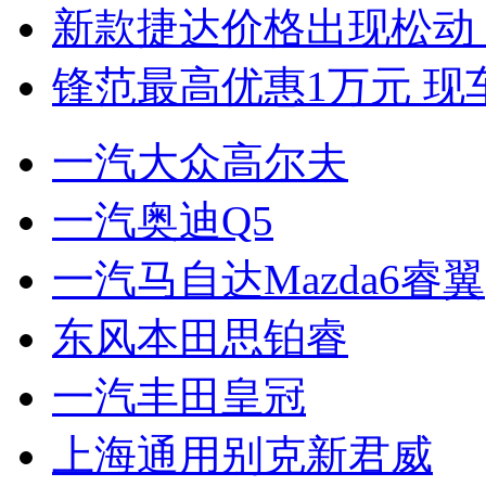
新款捷达价格出现松动 
锋范最高优惠1万元 现
一汽大众高尔夫
一汽奥迪Q5
一汽马自达Mazda6睿翼
东风本田思铂睿
一汽丰田皇冠
上海通用别克新君威