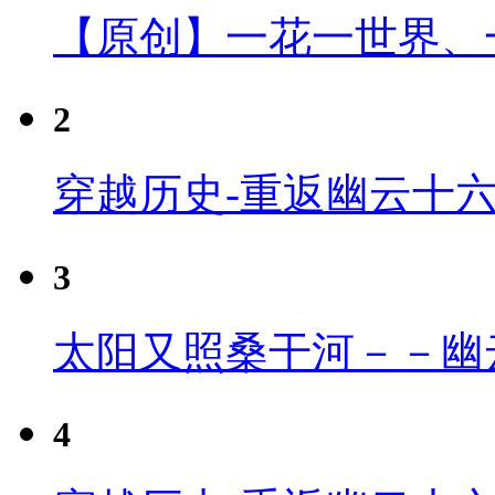
【原创】一花一世界、
2
穿越历史-重返幽云十
3
太阳又照桑干河－－幽
4