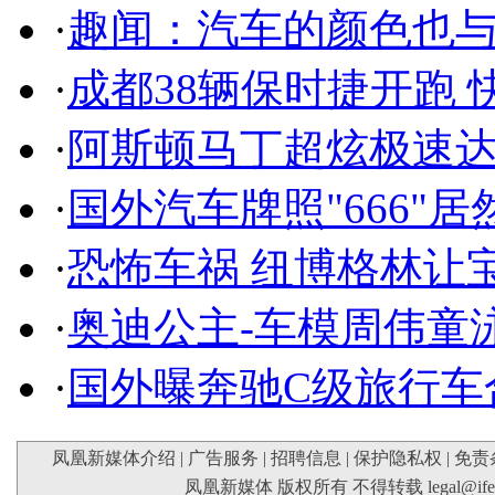
·
趣闻：汽车的颜色也
·
成都38辆保时捷开跑 
·
阿斯顿马丁超炫极速达
·
国外汽车牌照"666"
·
恐怖车祸 纽博格林让
·
奥迪公主-车模周伟童
·
国外曝奔驰C级旅行车
凤凰新媒体介绍
|
广告服务
|
招聘信息
|
保护隐私权
|
免责
凤凰新媒体 版权所有 不得转载
legal@if