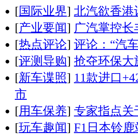
[
国际业界
]
北汽欲香港
[
产业要闻
]
广汽掌控长
[
热点评论
]
评论：“汽
[
评测导购
]
抢夺环保大
[
新车谍照
]
11款进口+
市
[
用车保养
]
专家指点关
[
玩车趣闻
]
F1日本铃