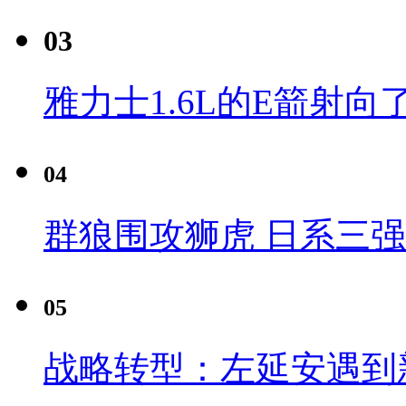
03
雅力士1.6L的E箭射向
04
群狼围攻狮虎 日系三
05
战略转型：左延安遇到