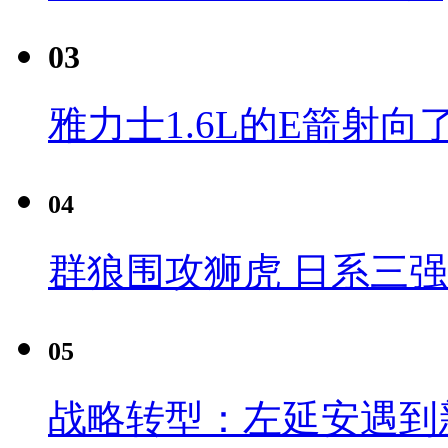
03
雅力士1.6L的E箭射向
04
群狼围攻狮虎 日系三
05
战略转型：左延安遇到