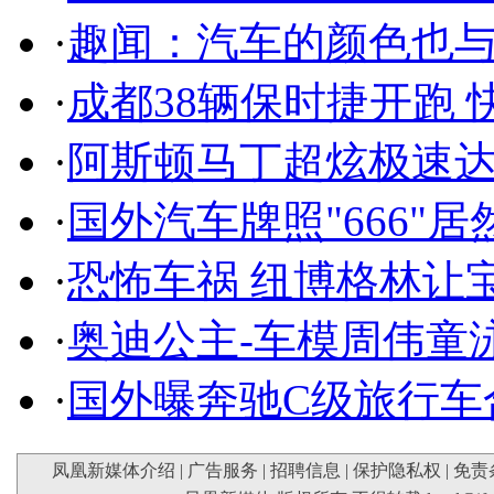
·
趣闻：汽车的颜色也
·
成都38辆保时捷开跑 
·
阿斯顿马丁超炫极速达
·
国外汽车牌照"666"
·
恐怖车祸 纽博格林让
·
奥迪公主-车模周伟童
·
国外曝奔驰C级旅行车
凤凰新媒体介绍
|
广告服务
|
招聘信息
|
保护隐私权
|
免责