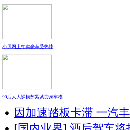
小贝网上拍卖豪车受热捧
90后人大裸模苏紫紫变身车模
因加速踏板卡滞 一汽丰田
[
国内业界
]
酒后驾车将扣