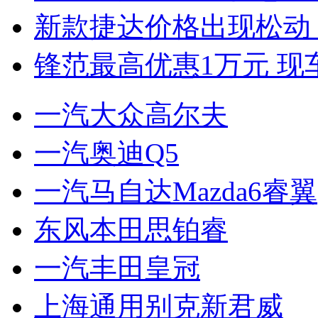
新款捷达价格出现松动 
锋范最高优惠1万元 现
一汽大众高尔夫
一汽奥迪Q5
一汽马自达Mazda6睿翼
东风本田思铂睿
一汽丰田皇冠
上海通用别克新君威