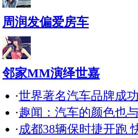
周润发偏爱房车
邻家MM演绎世嘉
·
世界著名汽车品牌成
·
趣闻：汽车的颜色也
·
成都38辆保时捷开跑 