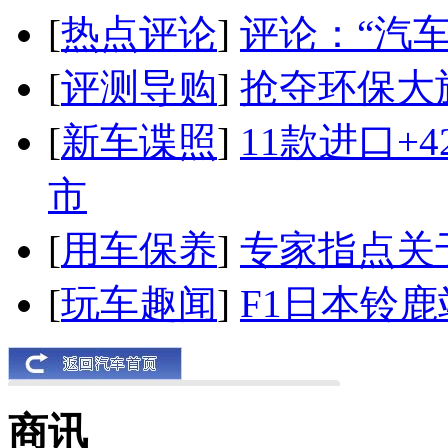
[
热点评论
]
评论：“汽
[
评测导购
]
抢夺环保大
[
新车谍照
]
11款进口+
市
[
用车保养
]
专家指点关
[
玩车趣闻
]
F1日本铃
商讯