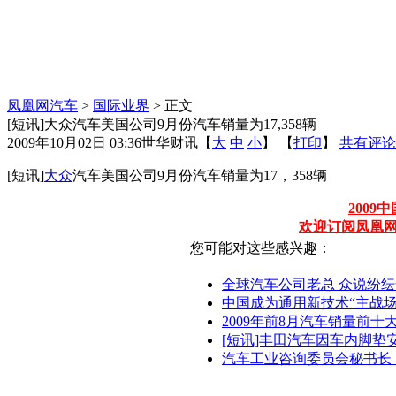
凤凰网汽车
>
国际业界
> 正文
[短讯]大众汽车美国公司9月份汽车销量为17,358辆
2009年10月02日 03:36
世华财讯
【
大
中
小
】 【
打印
】
共有评论
[短讯]
大众
汽车美国公司9月份汽车销量为17，358辆
200
欢迎订阅凤凰
您可能对这些感兴趣：
全球汽车公司老总 众说纷
中国成为通用新技术“主战场
2009年前8月汽车销量前
[短讯]丰田汽车因车内脚垫
汽车工业咨询委员会秘书长：53+7