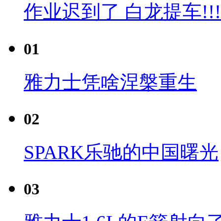
作业迟到了 白龙提车!!!
01
雅力士凭啥涅槃重生
02
SPARK乐驰的中国曙光
03