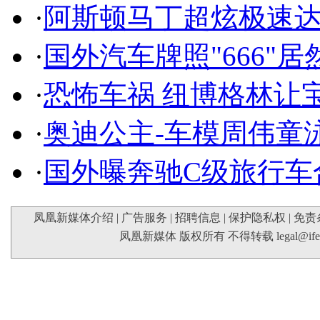
·
阿斯顿马丁超炫极速达
·
国外汽车牌照"666"
·
恐怖车祸 纽博格林让
·
奥迪公主-车模周伟童
·
国外曝奔驰C级旅行车
凤凰新媒体介绍
|
广告服务
|
招聘信息
|
保护隐私权
|
免责
凤凰新媒体 版权所有 不得转载
legal@if