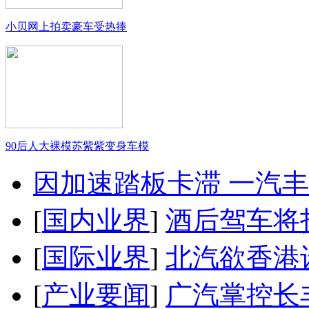
小贝网上拍卖豪车受热捧
90后人大裸模苏紫紫变身车模
因加速踏板卡滞 一汽丰田
[
国内业界
]
酒后驾车将扣
[
国际业界
]
北汽欲香港
[
产业要闻
]
广汽掌控长