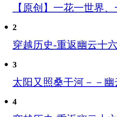
【原创】一花一世界、
2
穿越历史-重返幽云十
3
太阳又照桑干河－－幽
4