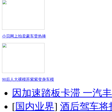
小贝网上拍卖豪车受热捧
90后人大裸模苏紫紫变身车模
因加速踏板卡滞 一汽丰田
[
国内业界
]
酒后驾车将扣