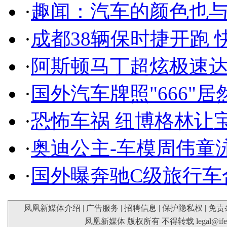
·
趣闻：汽车的颜色也
·
成都38辆保时捷开跑 
·
阿斯顿马丁超炫极速达
·
国外汽车牌照"666"
·
恐怖车祸 纽博格林让
·
奥迪公主-车模周伟童
·
国外曝奔驰C级旅行车
凤凰新媒体介绍
|
广告服务
|
招聘信息
|
保护隐私权
|
免责
凤凰新媒体 版权所有 不得转载
legal@if