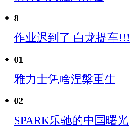
8
作业迟到了 白龙提车!!!
01
雅力士凭啥涅槃重生
02
SPARK乐驰的中国曙光