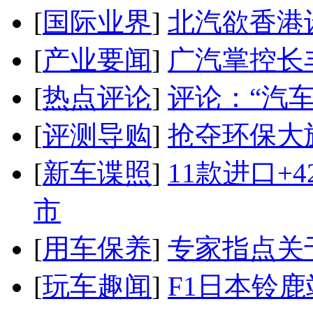
[
国际业界
]
北汽欲香港
[
产业要闻
]
广汽掌控长
[
热点评论
]
评论：“汽
[
评测导购
]
抢夺环保大
[
新车谍照
]
11款进口+
市
[
用车保养
]
专家指点关
[
玩车趣闻
]
F1日本铃