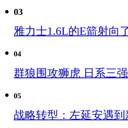
03
雅力士1.6L的E箭射向
04
群狼围攻狮虎 日系三
05
战略转型：左延安遇到