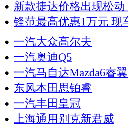
新款捷达价格出现松动 
锋范最高优惠1万元 现
一汽大众高尔夫
一汽奥迪Q5
一汽马自达Mazda6睿翼
东风本田思铂睿
一汽丰田皇冠
上海通用别克新君威