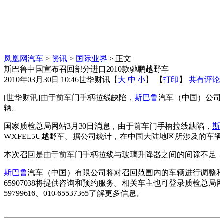
凤凰网汽车
>
资讯
>
国际业界
> 正文
斯巴鲁中国宣布召回部分进口2010款驰鹏越野车
2010年03月30日 10:46
世华财讯
【
大
中
小
】 【
打印
】
共有评论
[世华财讯]由于前车门手柄拉线缺陷，
斯巴鲁
汽车（中国）公司将
辆。
国家质检总局网站3月30日消息，由于前车门手柄拉线缺陷，
斯
WXFEL5U越野车。据公司统计，在中国大陆地区所涉及的车辆
本次召回是由于前车门手柄拉线与玻璃升降器之间的间隙不足
斯巴鲁
汽车（中国）有限公司将对召回范围内的车辆进行调整和
65907038将提供咨询和预约服务。相关车主也可登录质检
59799616、010-65537365了解更多信息。