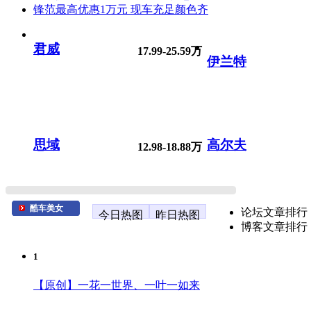
锋范最高优惠1万元 现车充足颜色齐
君威
17.99-25.59万
伊兰特
思域
高尔夫
12.98-18.88万
酷车美女
论坛文章排行
今日热图
昨日热图
博客文章排行
1
【原创】一花一世界、一叶一如来