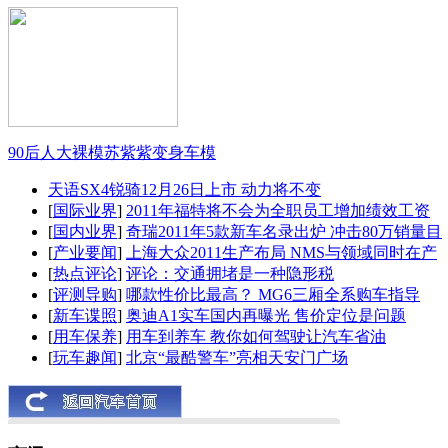
90后人大裸模苏紫紫变身车模
天语SX4锐骑12月26日上市 动力将不变
[
国际业界
]
2011年福特将不会为全职员工增加绩效工资
[
国内业界
]
奇瑞2011年5款新车名录出炉 冲击80万销量目
[
产业要闻
]
上海大众2011生产布局 NMS与领域同时在产
[
热点评论
]
评论：交通拥堵是一种隐形税
[
评测导购
]
哪款性价比最高？ MG6三厢全系购车指导
[
新车谍照
]
奥迪A1实车国内再曝光 售价定位是问题
[
用车保养
]
用车到养车 教你如何驾驶让汽车省油
[
玩车趣闻
]
北京“最酷警车”亮相天安门广场