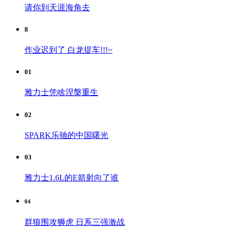
请你到天涯海角去
8
作业迟到了 白龙提车!!!~
01
雅力士凭啥涅槃重生
02
SPARK乐驰的中国曙光
03
雅力士1.6L的E箭射向了谁
04
群狼围攻狮虎 日系三强激战