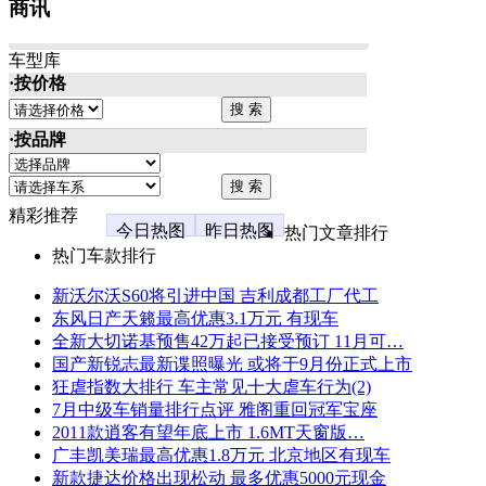
商讯
车型库
·按价格
·按品牌
精彩推荐
今日热图
昨日热图
热门文章排行
热门车款排行
新沃尔沃S60将引进中国 吉利成都工厂代工
东风日产天籁最高优惠3.1万元 有现车
全新大切诺基预售42万起已接受预订 11月可…
国产新锐志最新谍照曝光 或将于9月份正式上市
狂虐指数大排行 车主常见十大虐车行为(2)
7月中级车销量排行点评 雅阁重回冠军宝座
2011款逍客有望年底上市 1.6MT天窗版…
广丰凯美瑞最高优惠1.8万元 北京地区有现车
新款捷达价格出现松动 最多优惠5000元现金