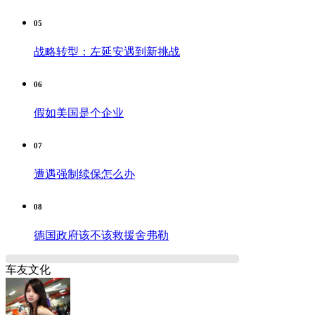
05
战略转型：左延安遇到新挑战
06
假如美国是个企业
07
遭遇强制续保怎么办
08
德国政府该不该救援舍弗勒
车友文化