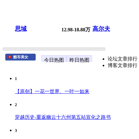
思域
高尔夫
12.98-18.88万
酷车美女
论坛文章排行
今日热图
昨日热图
博客文章排行
1
【原创】一花一世界、一叶一如来
2
穿越历史-重返幽云十六州第五站宣化之路书
3