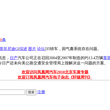
0
条
英菲尼迪G
[
综述
图片
论坛
]35轿车，因气囊系统存在问题。
信息，
日产
汽车公司正在召回2004至2007年制造的约13.4万辆
英
今日产还未向美公路交通安全管理局上报解决这一问题的方案。
欢迎访问凤凰网汽车2010北京车展专题
欢迎订阅凤凰网汽车电子杂志《轩辕周刊》
注册