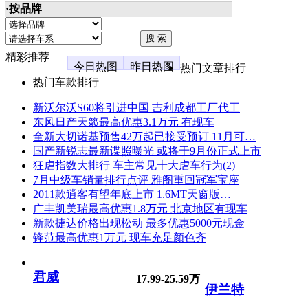
·按品牌
精彩推荐
今日热图
昨日热图
热门文章排行
热门车款排行
新沃尔沃S60将引进中国 吉利成都工厂代工
东风日产天籁最高优惠3.1万元 有现车
全新大切诺基预售42万起已接受预订 11月可…
国产新锐志最新谍照曝光 或将于9月份正式上市
狂虐指数大排行 车主常见十大虐车行为(2)
7月中级车销量排行点评 雅阁重回冠军宝座
2011款逍客有望年底上市 1.6MT天窗版…
广丰凯美瑞最高优惠1.8万元 北京地区有现车
新款捷达价格出现松动 最多优惠5000元现金
锋范最高优惠1万元 现车充足颜色齐
君威
17.99-25.59万
伊兰特