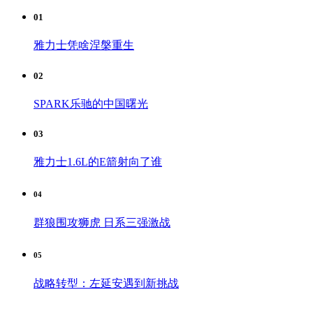
01
雅力士凭啥涅槃重生
02
SPARK乐驰的中国曙光
03
雅力士1.6L的E箭射向了谁
04
群狼围攻狮虎 日系三强激战
05
战略转型：左延安遇到新挑战