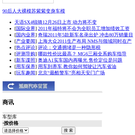
90后人大裸模苏紫紫变身车模
天语SX4锐骑12月26日上市 动力将不变
[
国际业界
]
2011年福特将不会为全职员工增加绩效工资
[
国内业界
]
奇瑞2011年5款新车名录出炉 冲击80万销量目
[
产业要闻
]
上海大众2011生产布局 NMS与领域同时在产
[
热点评论
]
评论：交通拥堵是一种隐形税
[
评测导购
]
哪款性价比最高？ MG6三厢全系购车指导
[
新车谍照
]
奥迪A1实车国内再曝光 售价定位是问题
[
用车保养
]
用车到养车 教你如何驾驶让汽车省油
[
玩车趣闻
]
北京“最酷警车”亮相天安门广场
商讯
车型库
·按价格