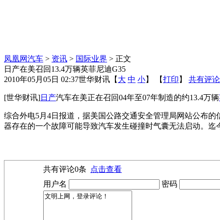
凤凰网汽车
>
资讯
>
国际业界
> 正文
日产在美召回13.4万辆英菲尼迪G35
2010年05月05日 02:37
世华财讯
【
大
中
小
】 【
打印
】
共有评论
[世华财讯]
日产
汽车在美正在召回04年至07年制造的约13.4万辆
综合外电5月4日报道，据美国公路交通安全管理局网站公布的
器存在的一个故障可能导致汽车发生碰撞时气囊无法启动。迄
共有评论
0
条
点击查看
用户名
密码