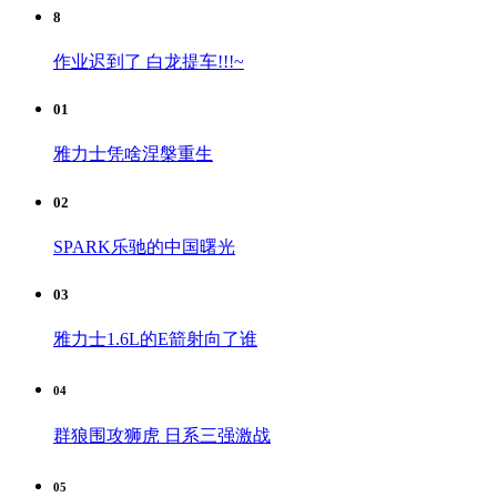
8
作业迟到了 白龙提车!!!~
01
雅力士凭啥涅槃重生
02
SPARK乐驰的中国曙光
03
雅力士1.6L的E箭射向了谁
04
群狼围攻狮虎 日系三强激战
05