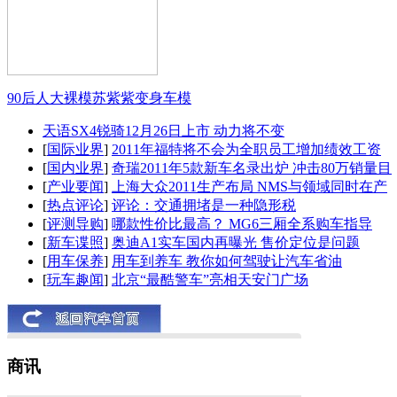
90后人大裸模苏紫紫变身车模
天语SX4锐骑12月26日上市 动力将不变
[
国际业界
]
2011年福特将不会为全职员工增加绩效工资
[
国内业界
]
奇瑞2011年5款新车名录出炉 冲击80万销量目
[
产业要闻
]
上海大众2011生产布局 NMS与领域同时在产
[
热点评论
]
评论：交通拥堵是一种隐形税
[
评测导购
]
哪款性价比最高？ MG6三厢全系购车指导
[
新车谍照
]
奥迪A1实车国内再曝光 售价定位是问题
[
用车保养
]
用车到养车 教你如何驾驶让汽车省油
[
玩车趣闻
]
北京“最酷警车”亮相天安门广场
商讯