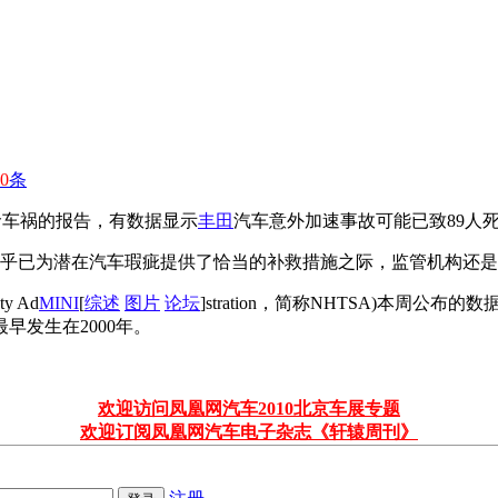
0
条
命车祸的报告，有数据显示
丰田
汽车意外加速事故可能已致89人
似乎已为潜在汽车瑕疵提供了恰当的补救措施之际，监管机构还
y Ad
MINI
[
综述
图片
论坛
]stration，简称NHTSA)本周
早发生在2000年。
欢迎访问凤凰网汽车2010北京车展专题
欢迎订阅凤凰网汽车电子杂志《轩辕周刊》