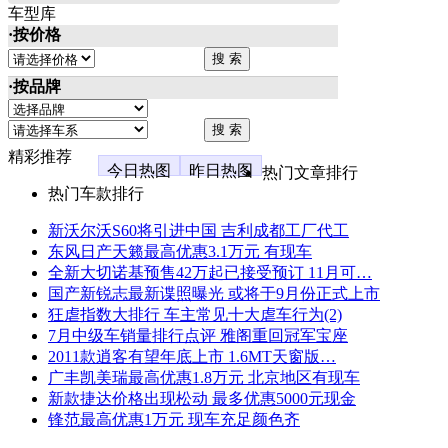
车型库
·按价格
·按品牌
精彩推荐
今日热图
昨日热图
热门文章排行
热门车款排行
新沃尔沃S60将引进中国 吉利成都工厂代工
东风日产天籁最高优惠3.1万元 有现车
全新大切诺基预售42万起已接受预订 11月可…
国产新锐志最新谍照曝光 或将于9月份正式上市
狂虐指数大排行 车主常见十大虐车行为(2)
7月中级车销量排行点评 雅阁重回冠军宝座
2011款逍客有望年底上市 1.6MT天窗版…
广丰凯美瑞最高优惠1.8万元 北京地区有现车
新款捷达价格出现松动 最多优惠5000元现金
锋范最高优惠1万元 现车充足颜色齐