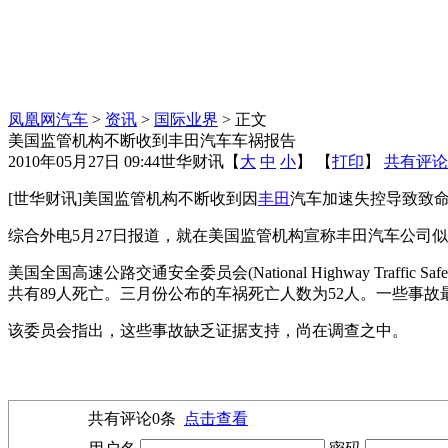
凤凰网汽车
>
资讯
>
国际业界
> 正文
美国监管机构不断收到丰田汽车车祸报告
2010年05月27日 09:44
世华财讯
【
大
中
小
】 【
打印
】
共有评论
[世华财讯]美国监管机构不断收到因
丰田
汽车加速失控导致致
综合外电5月27日报道，就在美国监管机构宣称丰田汽车公司
美国全国高速公路交通安全委员会(National Highway Traffic Safet
共有89人死亡。三月份公布的车祸死亡人数为52人。一些事故最
该委员会指出，这些事故缺乏证据支持，尚在调查之中。
共有评论
0
条
点击查看