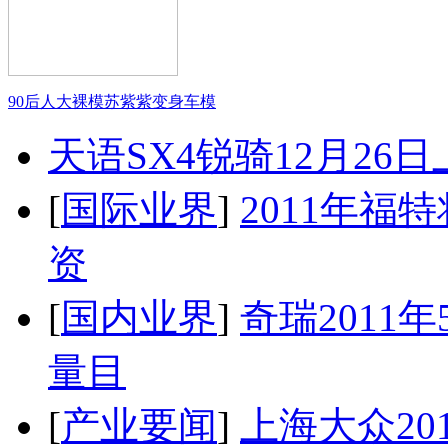
90后人大裸模苏紫紫变身车模
天语SX4锐骑12月26
[
国际业界
]
2011年
资
[
国内业界
]
奇瑞2011
量目
[
产业要闻
]
上海大众20