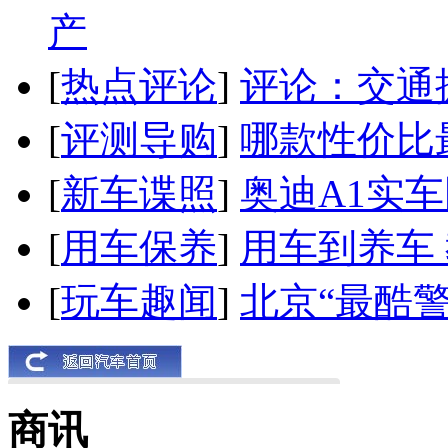
产
[
热点评论
]
评论：交通
[
评测导购
]
哪款性价比
[
新车谍照
]
奥迪A1实
[
用车保养
]
用车到养车
[
玩车趣闻
]
北京“最酷
商讯