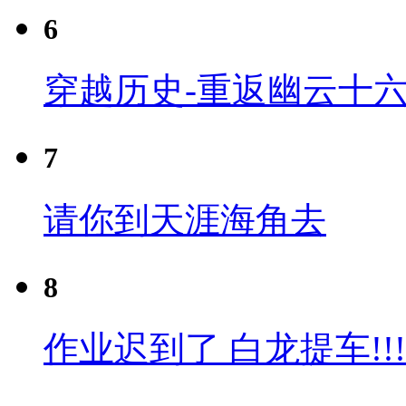
6
穿越历史-重返幽云十六
7
请你到天涯海角去
8
作业迟到了 白龙提车!!!