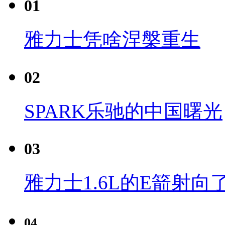
01
雅力士凭啥涅槃重生
02
SPARK乐驰的中国曙光
03
雅力士1.6L的E箭射向
04