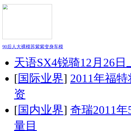
90后人大裸模苏紫紫变身车模
天语SX4锐骑12月26
[
国际业界
]
2011年
资
[
国内业界
]
奇瑞2011
量目