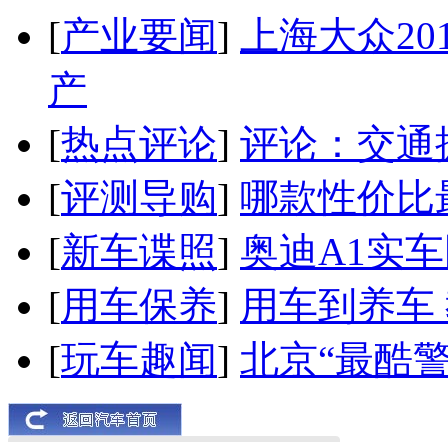
[
产业要闻
]
上海大众20
产
[
热点评论
]
评论：交通
[
评测导购
]
哪款性价比
[
新车谍照
]
奥迪A1实
[
用车保养
]
用车到养车
[
玩车趣闻
]
北京“最酷