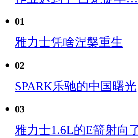
01
雅力士凭啥涅槃重生
02
SPARK乐驰的中国曙光
03
雅力士1.6L的E箭射向