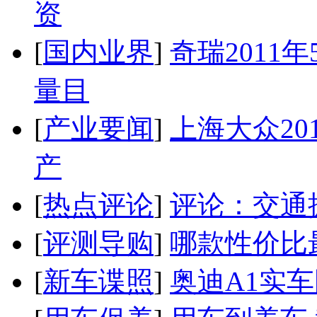
资
[
国内业界
]
奇瑞2011
量目
[
产业要闻
]
上海大众20
产
[
热点评论
]
评论：交通
[
评测导购
]
哪款性价比
[
新车谍照
]
奥迪A1实