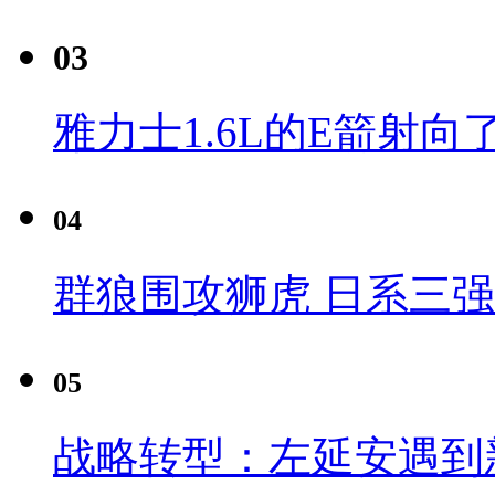
03
雅力士1.6L的E箭射向
04
群狼围攻狮虎 日系三
05
战略转型：左延安遇到