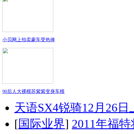
小贝网上拍卖豪车受热捧
90后人大裸模苏紫紫变身车模
天语SX4锐骑12月26
[
国际业界
]
2011年