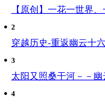
【原创】一花一世界、
2
穿越历史-重返幽云十
3
太阳又照桑干河－－幽
4