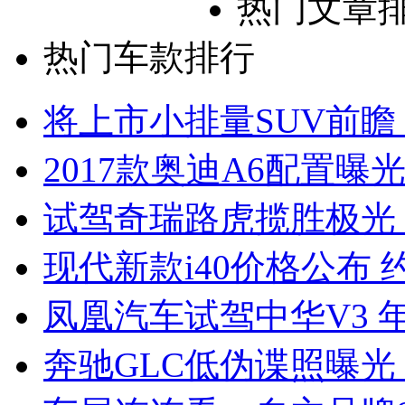
热门文章
热门车款排行
将上市小排量SUV前瞻
2017款奥迪A6配置曝光
试驾奇瑞路虎揽胜极光
现代新款i40价格公布 约
凤凰汽车试驾中华V3 
奔驰GLC低伪谍照曝光