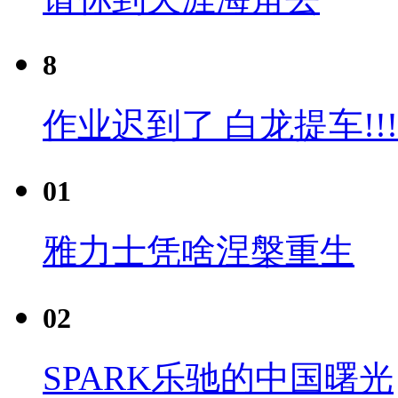
8
作业迟到了 白龙提车!!!
01
雅力士凭啥涅槃重生
02
SPARK乐驰的中国曙光